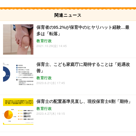
関連ニュース
保育者の95.2%が保育中のヒヤリハット経験…最
多は「転落」
教育行政
2021.10.29(金) 14:45
保育士、こども家庭庁に期待することは「処遇改
善」
教育行政
2023.6.21(水) 17:45
保育士の配置基準見直し、現役保育士6割「期待」
教育行政
2023.4.27(木) 19:15