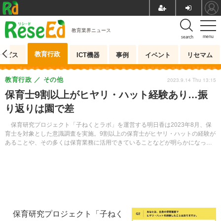
教育業界ニュース
menu
search
教育行政
ービス
ICT機器
事例
イベント
リセマム
教育行政
その他
2023.9.14 Thu 13:15
保育士9割以上がヒヤリ・ハット経験あり…振
り返りは園で差
保育研究プロジェクト「子ねくとラボ」を運営する明日香は2023年8月、保
育士を対象とした意識調査を実施。9割以上の保育士がヒヤリ・ハットの経験が
あることや、その多くは保育業務に活用できていることなどが明らかになっ
た。
保育研究プロジェクト「子ねく