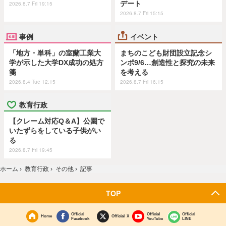
デート
2026.8.7 Fri 19:15
2026.8.7 Fri 15:15
事例
イベント
「地方・単科」の室蘭工業大
まちのこども財団設立記念シ
学が示した大学DX成功の処方
ンポ9/6…創造性と探究の未来
箋
を考える
2026.8.4 Tue 12:15
2026.8.7 Fri 16:15
教育行政
【クレーム対応Q＆A】公園で
いたずらをしている子供がい
る
2026.8.7 Fri 19:45
ホーム
›
教育行政
›
その他
›
記事
TOP
Official
Official
Official
Home
Official X
Facebook
YouTube
LINE