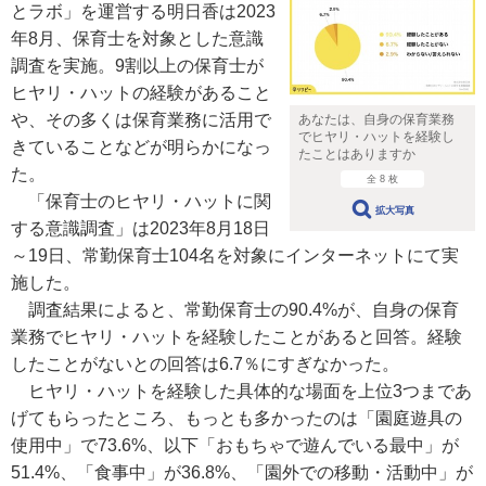
とラボ」を運営する明日香は2023
年8月、保育士を対象とした意識
調査を実施。9割以上の保育士が
ヒヤリ・ハットの経験があること
や、その多くは保育業務に活用で
あなたは、自身の保育業務
でヒヤリ・ハットを経験し
きていることなどが明らかになっ
たことはありますか
た。
全 8 枚
「保育士のヒヤリ・ハットに関
拡大写真
する意識調査」は2023年8月18日
～19日、常勤保育士104名を対象にインターネットにて実
施した。
調査結果によると、常勤保育士の90.4%が、自身の保育
業務でヒヤリ・ハットを経験したことがあると回答。経験
したことがないとの回答は6.7％にすぎなかった。
ヒヤリ・ハットを経験した具体的な場面を上位3つまであ
げてもらったところ、もっとも多かったのは「園庭遊具の
使用中」で73.6%、以下「おもちゃで遊んでいる最中」が
51.4%、「食事中」が36.8%、「園外での移動・活動中」が