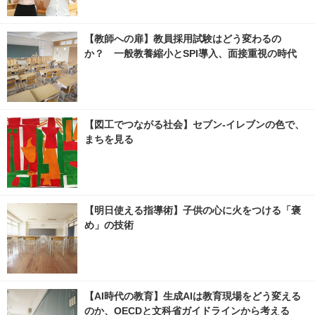
【教師への扉】教員採用試験はどう変わるの
か？ 一般教養縮小とSPI導入、面接重視の時代
【図工でつながる社会】セブン‐イレブンの色で、
まちを見る
【明日使える指導術】子供の心に火をつける「褒
め」の技術
【AI時代の教育】生成AIは教育現場をどう変える
のか、OECDと文科省ガイドラインから考える