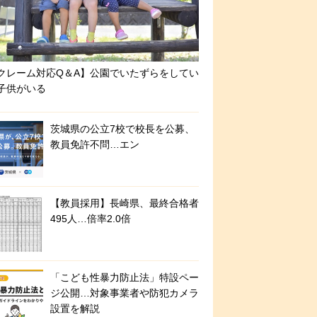
クレーム対応Q＆A】公園でいたずらをしてい
子供がいる
茨城県の公立7校で校長を公募、
教員免許不問…エン
【教員採用】長崎県、最終合格者
495人…倍率2.0倍
「こども性暴力防止法」特設ペー
ジ公開…対象事業者や防犯カメラ
設置を解説