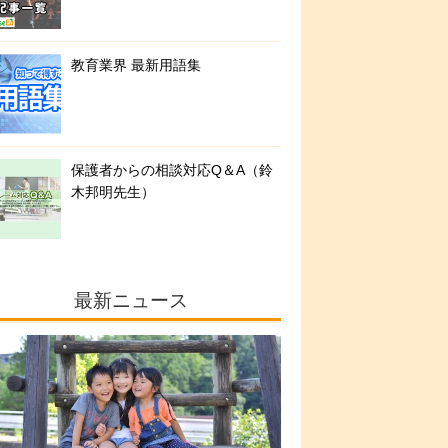
教育業界 最新用語集
保護者からの相談対応Q＆A（鈴
木邦明先生）
最新ニュース