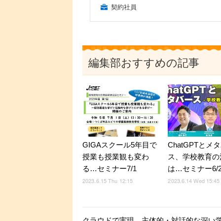
契約社員
編集部おすすめの記事
GIGAスクール5年目で
ChatGPTとメ
授業も授業観も変わ
ス、学校教育の
る…セミナー7/1
は…セミナー6/2
2023.6.15 Thu 12:15
2023.6.14 Wed 15:45
クラウドで実現、主体的・対話的な深い学び