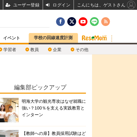
ユーザー登録
ログイン
こんにちは、ゲストさん
学校の回線速度計測
イベント
学習者
教員
企業
その他
編集部ピックアップ
明海大学の観光専攻はなぜ就職に
強い？100％を支える実践教育と
インターン
【教師への扉】教員採用試験はど