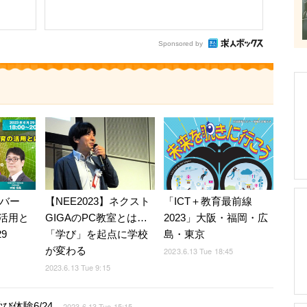
Sponsored by
タバー
【NEE2023】ネクスト
「ICT＋教育最前線
活用と
GIGAのPC教室とは…
2023」大阪・福岡・広
9
「学び」を起点に学校
島・東京
が変わる
2023.6.13 Tue 18:45
2023.6.13 Tue 9:15
体験6/24
2023.6.13 Tue 15:15