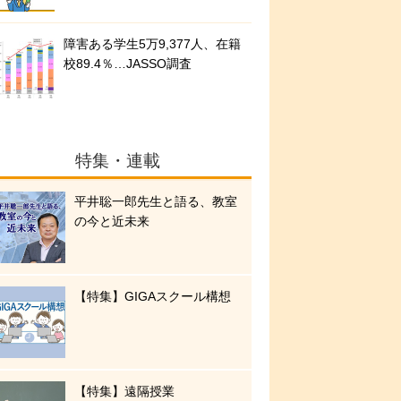
障害ある学生5万9,377人、在籍
校89.4％…JASSO調査
特集・連載
平井聡一郎先生と語る、教室
の今と近未来
【特集】GIGAスクール構想
【特集】遠隔授業