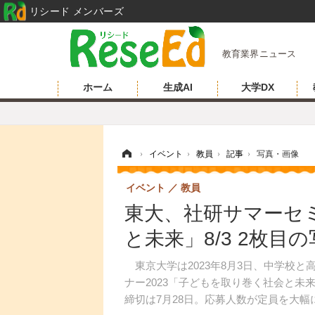
リシード メンバーズ
教育業界ニュース
ホーム
生成AI
大学DX
ホーム
›
イベント
›
教員
›
記事
›
写真・画像
イベント
教員
東大、社研サマーセ
と未来」8/3 2枚目
東京大学は2023年8月3日、中学校
ナー2023「子どもを取り巻く社会と未
締切は7月28日。応募人数が定員を大