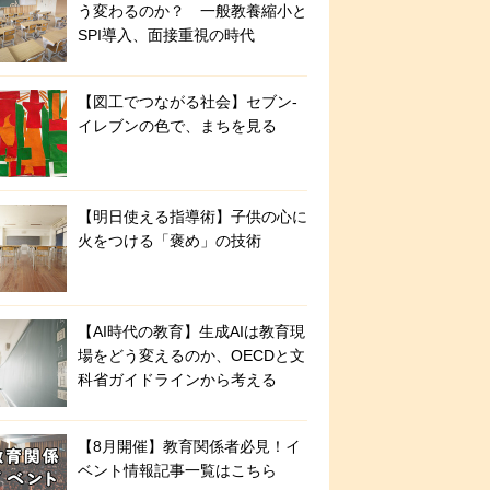
う変わるのか？ 一般教養縮小と
SPI導入、面接重視の時代
【図工でつながる社会】セブン‐
イレブンの色で、まちを見る
【明日使える指導術】子供の心に
火をつける「褒め」の技術
【AI時代の教育】生成AIは教育現
場をどう変えるのか、OECDと文
科省ガイドラインから考える
【8月開催】教育関係者必見！イ
ベント情報記事一覧はこちら