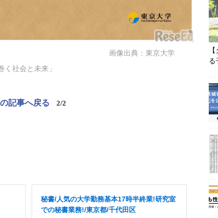
【
画像出典：東京大学
る
り巻く社会と未来」
この記事へ戻る
2/2
秘書/人気の大学勤務基本17時半終業!研究室
での秘書業務!/東京都/千代田区