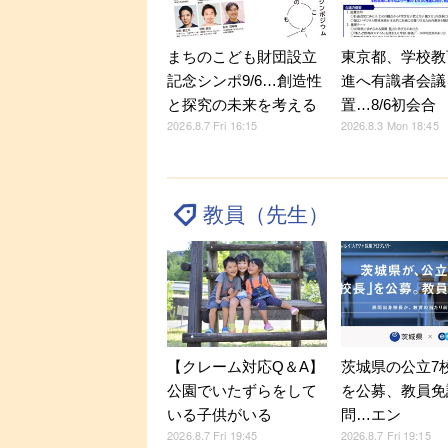
東京都、学校教
まちのこども財団設立
進へ有識者会議
記念シンポ9/6…創造性
置…8/6初会合
と探究の未来を考える
2026.8.3 Mon 18:45
2026.8.7 Fri 16:15
教員（先生）
【クレーム対応Q＆A】
茨城県の公立7
公園でいたずらをして
を公募、教員免
いる子供がいる
問…エン
2026.8.7 Fri 19:45
2026.8.7 Fri 19:15