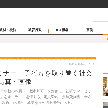
教材・校務
教育行政
ICT機器
事例
2023.6.19 Mon 15:45
ミナー「子どもを取り巻く社会
の写真・画像
と高等学校の教員（一般参加可）を対象に、社研サマーセミ
来」をオンライン開催する。定員50名。参加費無料。申込
幅に超過した場合、募集を締め切る場合がある。