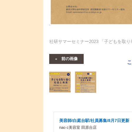
社研サマーセミナー2023 「子どもを取
前の画像
美容師/白庭台駅/社員募集/8月7日更新
nao c美容室 田原台店