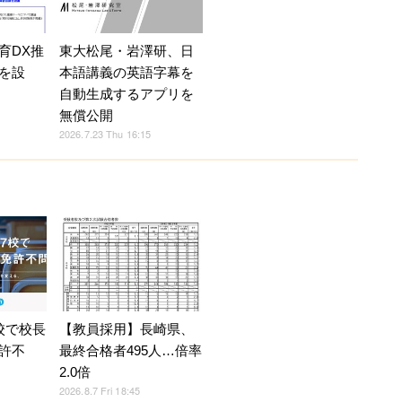
育DX推
東大松尾・岩澤研、日
を設
本語講義の英語字幕を
自動生成するアプリを
無償公開
2026.7.23 Thu 16:15
校で校長
【教員採用】長崎県、
許不
最終合格者495人…倍率
2.0倍
2026.8.7 Fri 18:45