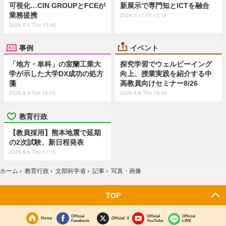
可視化…CIN GROUPとFCEが
新展示で専門知とICTを融合
業務提携
2026.7.17 Fri 13:15
2026.8.6 Thu 15:45
事例
イベント
「地方・単科」の室蘭工業大
探究学習でウェルビーイング
学が示した大学DX成功の処方
向上、授業実践を紹介する中
箋
高教員向けセミナー8/26
2026.8.4 Tue 12:15
2026.8.6 Thu 18:45
教育行政
【教員採用】熊本地震で延期
の2次試験、新日程発表
2026.8.6 Thu 17:15
ホーム
›
教育行政
›
文部科学省
›
記事
›
写真・画像
TOP
Official
Official
Official
Home
Official X
Facebook
YouTube
LINE