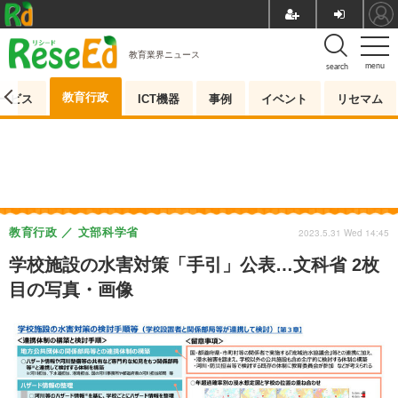
教育業界ニュース
menu
search
教育行政
ービス
ICT機器
事例
イベント
リセマム
教育行政
文部科学省
2023.5.31 Wed 14:45
学校施設の水害対策「手引」公表…文科省 2枚
目の写真・画像