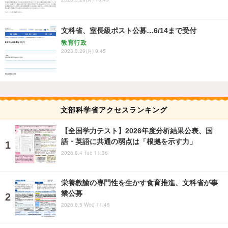
文科省、室長級ポスト公募…6/14まで受付
教育行政
2023.5.29(月) 9:45
文部科学省アクセスランキング
【全国学力テスト】2026年度分析結果公表、国
語・英語に共通の弱点は「根拠を示す力」
2026.8.4 Tue 11:36
栄養教諭の専門性を生かす食育推進、文科省が事
業公募
2026.8.5 Wed 11:45