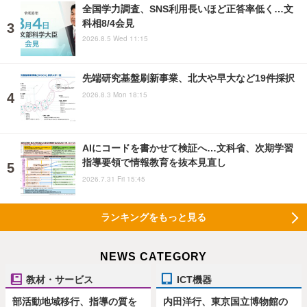
全国学力調査、SNS利用長いほど正答率低く…文
科相8/4会見
2026.8.5 Wed 11:15
先端研究基盤刷新事業、北大や早大など19件採択
2026.8.3 Mon 18:15
AIにコードを書かせて検証へ…文科省、次期学習
指導要領で情報教育を抜本見直し
2026.7.31 Fri 15:45
ランキングをもっと見る
NEWS CATEGORY
教材・サービス
ICT機器
部活動地域移行、指導の質を
内田洋行、東京国立博物館の