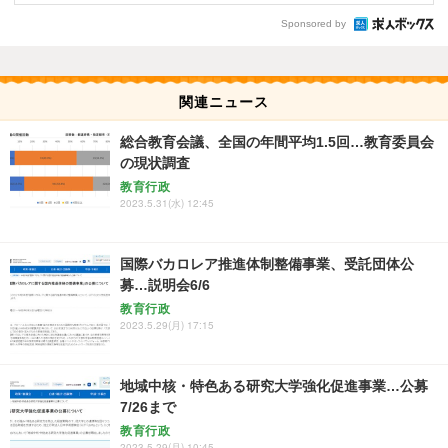
Sponsored by
関連ニュース
総合教育会議、全国の年間平均1.5回…教育委員会
の現状調査
教育行政
2023.5.31(水) 12:45
国際バカロレア推進体制整備事業、受託団体公
募…説明会6/6
教育行政
2023.5.29(月) 17:15
地域中核・特色ある研究大学強化促進事業…公募
7/26まで
教育行政
2023.5.29(月) 10:45