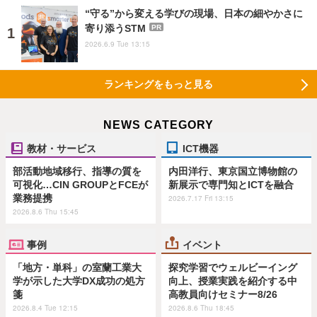
“守る”から変える学びの現場、日本の細やかさに
寄り添うSTM
PR
2026.6.9 Tue 13:15
ランキングをもっと見る
NEWS CATEGORY
教材・サービス
ICT機器
部活動地域移行、指導の質を
内田洋行、東京国立博物館の
可視化…CIN GROUPとFCEが
新展示で専門知とICTを融合
業務提携
2026.7.17 Fri 13:15
2026.8.6 Thu 15:45
事例
イベント
「地方・単科」の室蘭工業大
探究学習でウェルビーイング
学が示した大学DX成功の処方
向上、授業実践を紹介する中
箋
高教員向けセミナー8/26
2026.8.4 Tue 12:15
2026.8.6 Thu 18:45