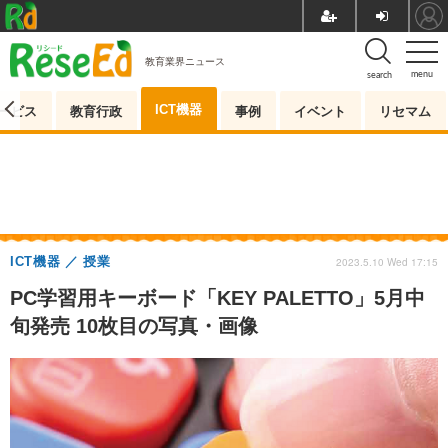
教育業界ニュース
menu
search
ICT機器
ービス
教育行政
事例
イベント
リセマム
ICT機器
授業
2023.5.10 Wed 17:15
PC学習用キーボード「KEY PALETTO」5月中
旬発売 10枚目の写真・画像