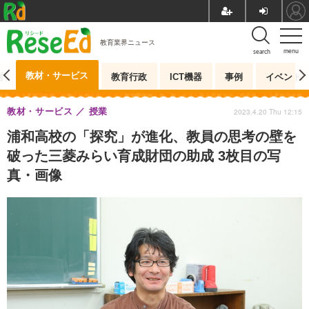
教育業界ニュース
menu
search
教材・サービス
測
教育行政
ICT機器
事例
イベント
教材・サービス
授業
2023.4.20 Thu 12:15
浦和高校の「探究」が進化、教員の思考の壁を
破った三菱みらい育成財団の助成 3枚目の写
真・画像