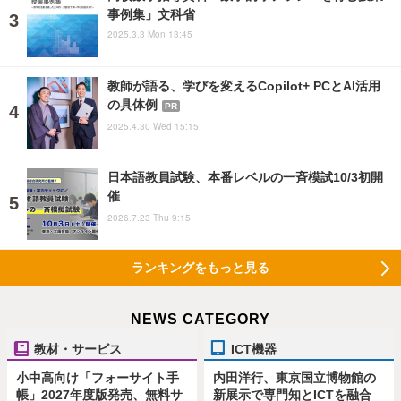
事例集」文科省
2025.3.3 Mon 13:45
教師が語る、学びを変えるCopilot+ PCとAI活用
の具体例
PR
2025.4.30 Wed 15:15
日本語教員試験、本番レベルの一斉模試10/3初開
催
2026.7.23 Thu 9:15
ランキングをもっと見る
NEWS CATEGORY
教材・サービス
ICT機器
小中高向け「フォーサイト手
内田洋行、東京国立博物館の
帳」2027年度版発売、無料サ
新展示で専門知とICTを融合