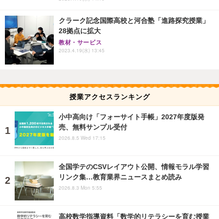
クラーク記念国際高校と河合塾「進路探究授業」
28拠点に拡大
教材・サービス
2023.4.19(水) 13:45
授業アクセスランキング
小中高向け「フォーサイト手帳」2027年度版発
売、無料サンプル受付
2026.8.5 Wed 17:15
全国学テのCSVレイアウト公開、情報モラル学習
リンク集…教育業界ニュースまとめ読み
2026.8.3 Mon 5:55
高校数学指導資料「数学的リテラシーを育む授業