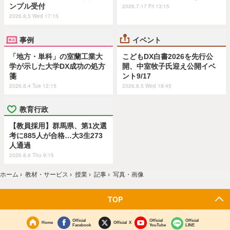
ンプル受付
2026.7.17 Fri 13:15
2026.8.5 Wed 17:15
事例
イベント
「地方・単科」の室蘭工業大
こどもDX白書2026を先行公
学が示した大学DX成功の処方
開、中室牧子氏迎え公開イベ
箋
ント9/17
2026.8.4 Tue 12:15
2026.8.5 Wed 18:45
教育行政
【教員採用】群馬県、第1次選
考に885人が合格…大3生273
人通過
2026.8.6 Thu 9:15
ホーム
›
教材・サービス
›
授業
›
記事
›
写真・画像
TOP
Official
Official
Official
Home
Official X
Facebook
YouTube
LINE