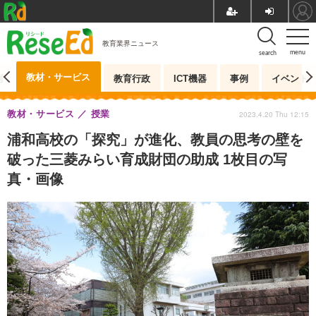
教育業界ニュース
menu
search
教材・サービス
測
教育行政
ICT機器
事例
イベント
教材・サービス
授業
2023.4.20 Thu 12:15
浦和高校の「探究」が進化、教員の思考の壁を
破った三菱みらい育成財団の助成 1枚目の写
真・画像