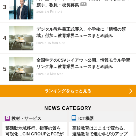
旗手、教員・校長募集
PR
2026.3.6 Fri 11:45
デジタル教科書正式導入、小学校に「情報の領
域」付加…教育業界ニュースまとめ読み
2026.6.15 Mon 5:55
全国学テのCSVレイアウト公開、情報モラル学習
リンク集…教育業界ニュースまとめ読み
2026.8.3 Mon 5:55
ランキングをもっと見る
NEWS CATEGORY
教材・サービス
ICT機器
部活動地域移行、指導の質を
高校教育はここまで変わる、
可視化…CIN GROUPとFCEが
遠隔教育で進む学びのアップ