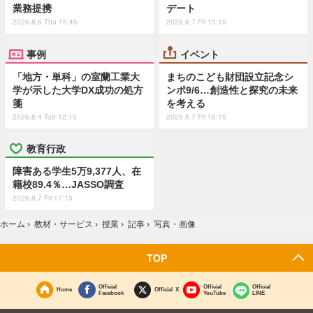
業務提携
デート
2026.8.6 Thu 15:45
2026.8.7 Fri 15:15
事例
イベント
「地方・単科」の室蘭工業大
まちのこども財団設立記念シ
学が示した大学DX成功の処方
ンポ9/6…創造性と探究の未来
箋
を考える
2026.8.4 Tue 12:15
2026.8.7 Fri 16:15
教育行政
障害ある学生5万9,377人、在
籍校89.4％…JASSO調査
2026.8.7 Fri 17:15
ホーム
›
教材・サービス
›
授業
›
記事
›
写真・画像
TOP
Official
Official
Official
Home
Official X
Facebook
YouTube
LINE