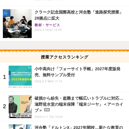
クラーク記念国際高校と河合塾「進路探究授業」
28拠点に拡大
教材・サービス
2023.4.19(水) 13:45
授業アクセスランキング
小中高向け「フォーサイト手帳」2027年度版発
売、無料サンプル受付
2026.8.5 Wed 17:15
破損から紛失・盗難まで幅広いトラブルに対応…
滋野堤水堂の端末保障「端末ジーヤ」＜アーカイ
ブ＞
PR
2023.4.11 Tue 18:00
河合塾「ドルトンX」2027年開校…新たな教育の