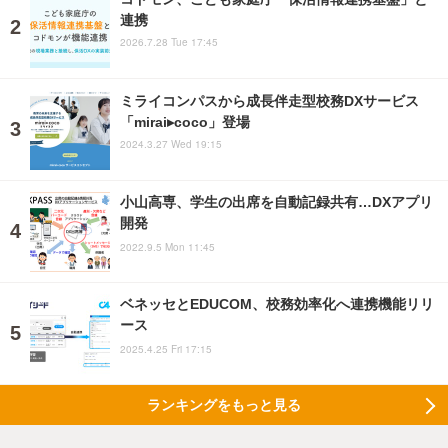
連携
2026.7.28 Tue 17:45
ミライコンパスから成長伴走型校務DXサービス
「mirai▸coco」登場
2024.3.27 Wed 19:15
小山高専、学生の出席を自動記録共有…DXアプリ
開発
2022.9.5 Mon 11:45
ベネッセとEDUCOM、校務効率化へ連携機能リリ
ース
2025.4.25 Fri 17:15
ランキングをもっと見る