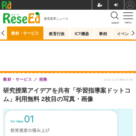
教育業界ニュース
menu
search
教材・サービス
測
教育行政
ICT機器
事例
イベント
教材・サービス
校務
2023.3.29 Wed 9:45
研究授業アイデアを共有「学習指導案ドットコ
ム」利用無料 2枚目の写真・画像