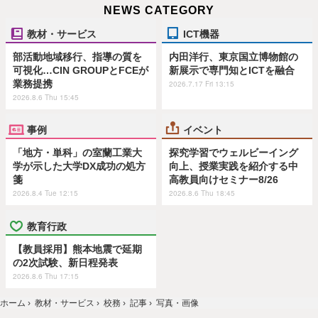
NEWS CATEGORY
教材・サービス
ICT機器
部活動地域移行、指導の質を
内田洋行、東京国立博物館の
可視化…CIN GROUPとFCEが
新展示で専門知とICTを融合
業務提携
2026.7.17 Fri 13:15
2026.8.6 Thu 15:45
事例
イベント
「地方・単科」の室蘭工業大
探究学習でウェルビーイング
学が示した大学DX成功の処方
向上、授業実践を紹介する中
箋
高教員向けセミナー8/26
2026.8.4 Tue 12:15
2026.8.6 Thu 18:45
教育行政
【教員採用】熊本地震で延期
の2次試験、新日程発表
2026.8.6 Thu 17:15
ホーム
›
教材・サービス
›
校務
›
記事
›
写真・画像