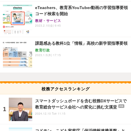
eTeachers、教育系YouTuber動画の学習指導要領
コード検索を開始
教材・サービス
2023.2.10(金) 9:45
課題感ある教科1位「情報」高校の新学習指導要領
教育行政
2023.1.5(木) 17:15
校務アクセスランキング
スマートダッシュボードを含む校務DXサービスで
教育総合サービス会社への変化に挑む文溪堂
PR
2024.12.10 Tue 11:15
コドモン、こども家庭庁「保活情報連携基盤」と