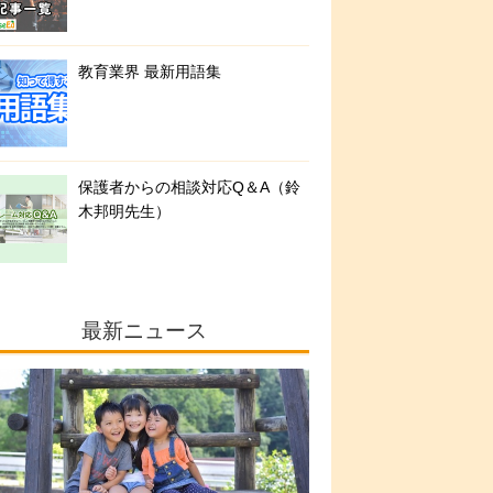
教育業界 最新用語集
保護者からの相談対応Q＆A（鈴
木邦明先生）
最新ニュース