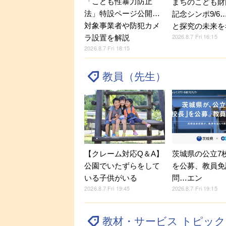
「こども性暴力防止
まちのこども財
法」特設ページ公開…
記念シンポ9/6
対象事業者や防犯カメ
と探究の未来を
2026.8.7 Fri 16:15
ラ設置を解説
2026.8.7 Fri 18:15
教員（先生）
【クレーム対応Q＆A】
茨城県の公立7
公園でいたずらをして
を公募、教員免
いる子供がいる
問…エン
2026.8.7 Fri 19:45
2026.8.7 Fri 19:15
教材・サービス トピッ