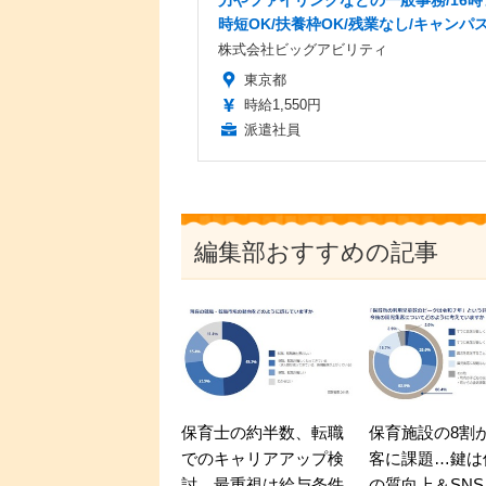
時短OK/扶養枠OK/残業なし/キャンパ
株式会社ビッグアビリティ
東京都
時給1,550円
派遣社員
編集部おすすめの記事
保育士の約半数、転職
保育施設の8割
でのキャリアアップ検
客に課題…鍵は
討…最重視は給与条件
の質向上＆SNS