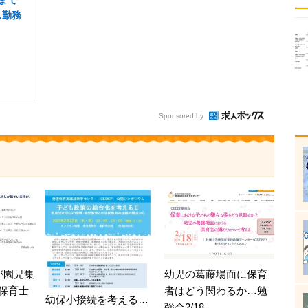
ス勤務
Sponsored by
が園児集
幼児の葛藤場面に保育
保育士
者はどう関わるか…勉
幼保小接続を考える…
強会2/18