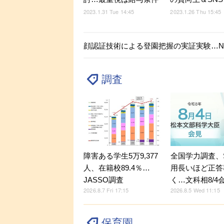
2023.1.31 Tue 14:45
2023.1.26 Thu 15:45
顔認証技術による登園把握の実証実験…N
調査
障害ある学生5万9,377
全国学力調査、
人、在籍校89.4％…
用長いほど正答
JASSO調査
く…文科相8/4
2026.8.7 Fri 17:15
2026.8.5 Wed 11:15
保育園