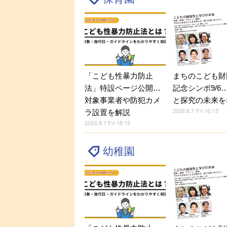
「こども性暴力防止
まちのこども財
法」特設ページ公開…
記念シンポ9/6
対象事業者や防犯カメ
と探究の未来を
2026.8.7 Fri 16:15
ラ設置を解説
2026.8.7 Fri 18:15
幼稚園