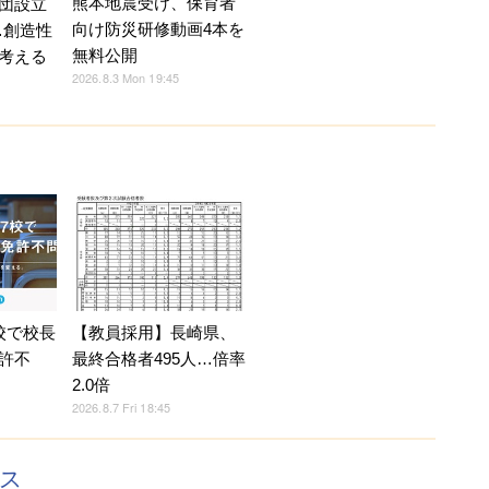
熊本地震受け、保育者
団設立
向け防災研修動画4本を
…創造性
無料公開
考える
2026.8.3 Mon 19:45
校で校長
【教員採用】長崎県、
許不
最終合格者495人…倍率
2.0倍
2026.8.7 Fri 18:45
クス