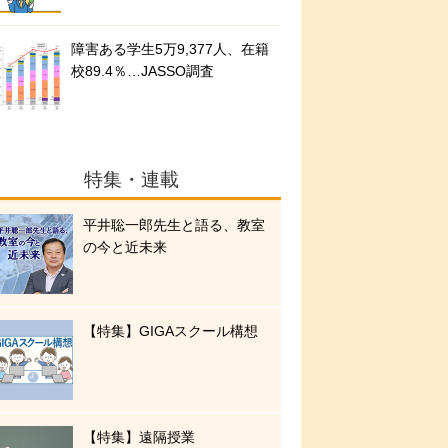
障害ある学生5万9,377人、在籍
校89.4％…JASSO調査
特集・連載
平井聡一郎先生と語る、教室
の今と近未来
【特集】GIGAスクール構想
【特集】遠隔授業