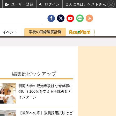
ユーザー登録
ログイン
こんにちは、ゲストさん
学校の回線速度計測
イベント
編集部ピックアップ
明海大学の観光専攻はなぜ就職に
強い？100％を支える実践教育と
インターン
【教師への扉】教員採用試験はど