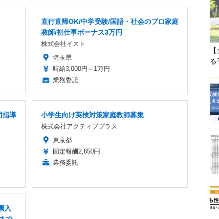
直行直帰OK/中学受験/国語・社会のプロ家庭
教師/初仕事ボーナス3万円
株式会社イスト
【
埼玉県
る
時給3,000円～1万円
業務委託
団指導
小学生向け英検対策家庭教師募集
株式会社アクティブプラス
東京都
固定報酬2,650円
業務委託
票入
まで