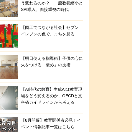
う変わるのか？ 一般教養縮小と
SPI導入、面接重視の時代
【図工でつながる社会】セブン‐
イレブンの色で、まちを見る
【明日使える指導術】子供の心に
火をつける「褒め」の技術
【AI時代の教育】生成AIは教育現
場をどう変えるのか、OECDと文
科省ガイドラインから考える
【8月開催】教育関係者必見！イ
ベント情報記事一覧はこちら