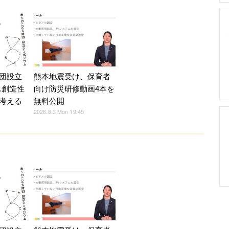
熊本地震受け、保育者
団設立
向け防災研修動画4本を
…創造性
無料公開
考える
2026.8.3 Mon 19:45