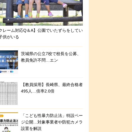
クレーム対応Q＆A】公園でいたずらをしてい
子供がいる
茨城県の公立7校で校長を公募、
教員免許不問…エン
【教員採用】長崎県、最終合格者
495人…倍率2.0倍
「こども性暴力防止法」特設ペー
ジ公開…対象事業者や防犯カメラ
設置を解説