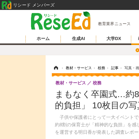
リシード メンバーズ
教育業界ニュース
ホーム
生成AI
大学DX
ホーム
›
教材・サービス
›
校務
›
記事
›
写真・
教材・サービス
校務
まもなく卒園式…約
的負担」 10枚目の
子供や保護者にとって一大イベントで
約8割の保育士が「精神的な負担」を感
を運営する明日香が発表した調査レポー