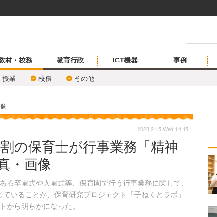
教材・校務
教育行政
ICT機器
事例
授業
校務
その他
画像
2023.2.15 Wed 14:15
8割の保育士が行事業務「精神
写真・画像
ある卒園式や入園式等、保育園で行う行事業務に関して、
じていることが、保育研究プロジェクト「子ねくとラボ」
トから明らかになった。