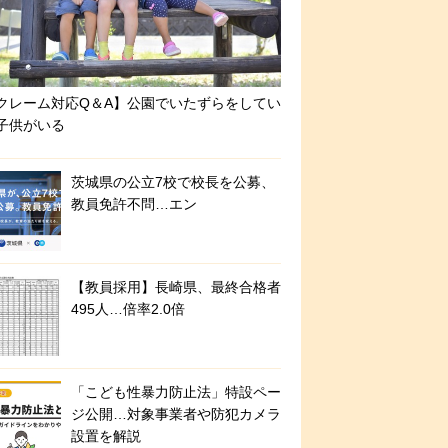
クレーム対応Q＆A】公園でいたずらをしてい
子供がいる
茨城県の公立7校で校長を公募、
教員免許不問…エン
【教員採用】長崎県、最終合格者
495人…倍率2.0倍
「こども性暴力防止法」特設ペー
ジ公開…対象事業者や防犯カメラ
設置を解説