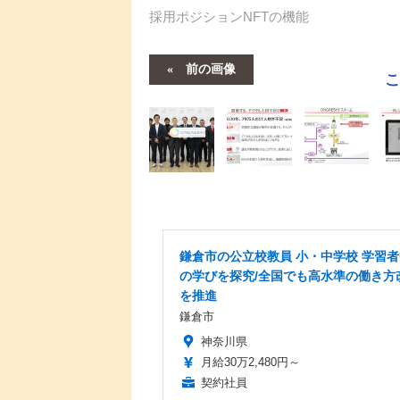
採用ポジションNFTの機能
前の画像
鎌倉市の公立校教員 小・中学校 学習
の学びを探究/全国でも高水準の働き方
を推進
鎌倉市
神奈川県
月給30万2,480円～
契約社員