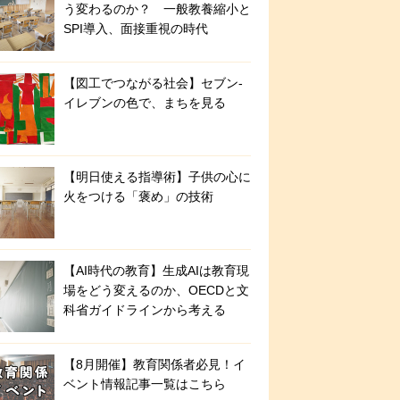
う変わるのか？ 一般教養縮小と
SPI導入、面接重視の時代
【図工でつながる社会】セブン‐
イレブンの色で、まちを見る
【明日使える指導術】子供の心に
火をつける「褒め」の技術
【AI時代の教育】生成AIは教育現
場をどう変えるのか、OECDと文
科省ガイドラインから考える
【8月開催】教育関係者必見！イ
ベント情報記事一覧はこちら