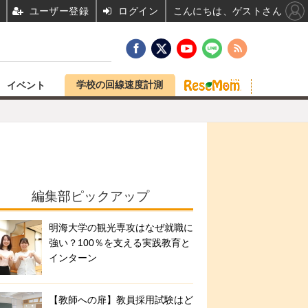
ユーザー登録
ログイン
こんにちは、ゲストさん
学校の回線速度計測
イベント
編集部ピックアップ
明海大学の観光専攻はなぜ就職に
強い？100％を支える実践教育と
インターン
【教師への扉】教員採用試験はど