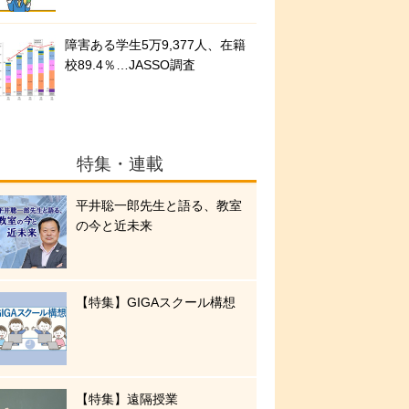
障害ある学生5万9,377人、在籍
校89.4％…JASSO調査
特集・連載
平井聡一郎先生と語る、教室
の今と近未来
【特集】GIGAスクール構想
【特集】遠隔授業