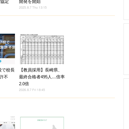
携協定
開発を開始
2025.8.7 Thu 13:15
校で校長
【教員採用】長崎県、
許不
最終合格者495人…倍率
2.0倍
2026.8.7 Fri 18:45