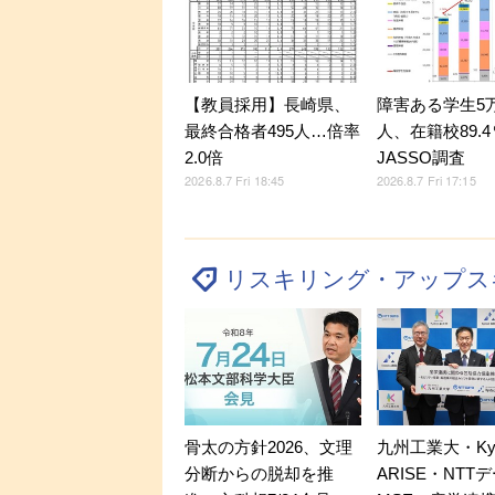
【教員採用】長崎県、
障害ある学生5万9
最終合格者495人…倍率
人、在籍校89.
2.0倍
JASSO調査
2026.8.7 Fri 18:45
2026.8.7 Fri 17:15
リスキリング・アップス
骨太の方針2026、文理
九州工業大・Kyu
分断からの脱却を推
ARISE・NTT