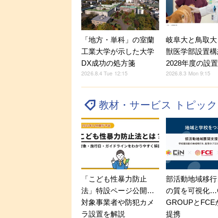
「地方・単科」の室蘭
岐阜大と鳥取大
工業大学が示した大学
獣医学部設置構
DX成功の処方箋
2028年度の設
2026.8.4 Tue 12:15
2026.8.3 Mon 9:15
教材・サービス トピッ
「こども性暴力防止
部活動地域移行
法」特設ページ公開…
の質を可視化…C
対象事業者や防犯カメ
GROUPとFC
ラ設置を解説
提携