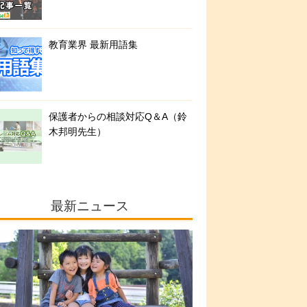
教育業界 最新用語集
保護者からの相談対応Q＆A（鈴
木邦明先生）
最新ニュース