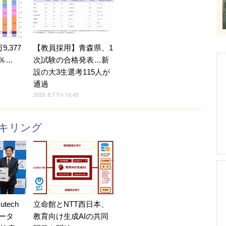
,377
【教員採用】青森県、1
4％…
次試験の合格発表…新
設の大3生選考115人が
通過
2026.8.7 Fri 16:45
キリング
tech
立命館とNTT西日本、
データ
教育向け生成AIの共同