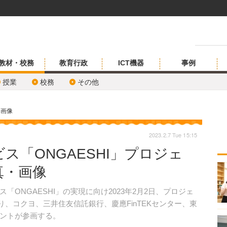
教材・校務
教育行政
ICT機器
事例
授業
校務
その他
・画像
2023.2.7 Tue 15:15
ス「ONGAESHI」プロジェ
真・画像
ONGAESHI」の実現に向け2023年2月2日、プロジェ
り、コクヨ、三井住友信託銀行、慶應FinTEKセンター、東
ントが参画する。