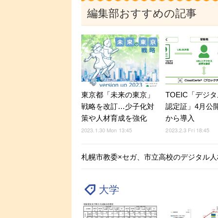
編集部おすすめの記事
東京都「未来の東京」
TOEIC「デジ
戦略を改訂…少子化対
認定証」4月公
策や人材育成を強化
から導入
2023.1.30 Mon 13:45
2023.2.3 Fri 18:45
札幌市教委×セガ、市立高校のデジタル人
大学