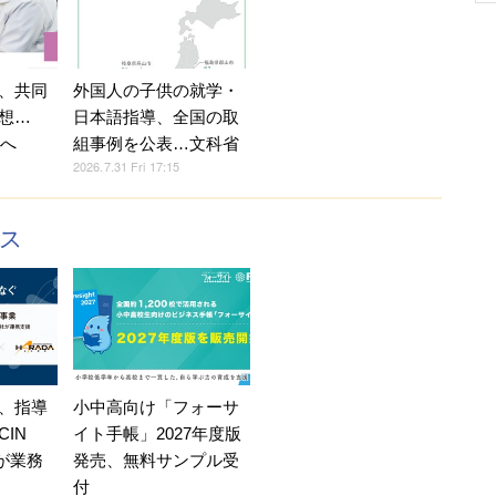
、共同
外国人の子供の就学・
想…
日本語指導、全国の取
置へ
組事例を公表…文科省
2026.7.31 Fri 17:15
クス
、指導
小中高向け「フォーサ
IN
イト手帳」2027年度版
Eが業務
発売、無料サンプル受
付