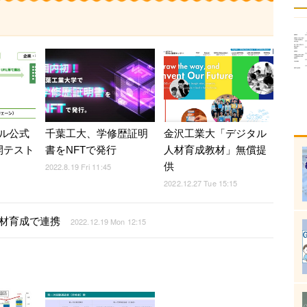
タル公式
千葉工大、学修歴証明
金沢工業大「デジタル
開テスト
書をNFTで発行
人材育成教材」無償提
供
2022.8.19 Fri 11:45
2022.12.27 Tue 15:15
材育成で連携
2022.12.19 Mon 12:15