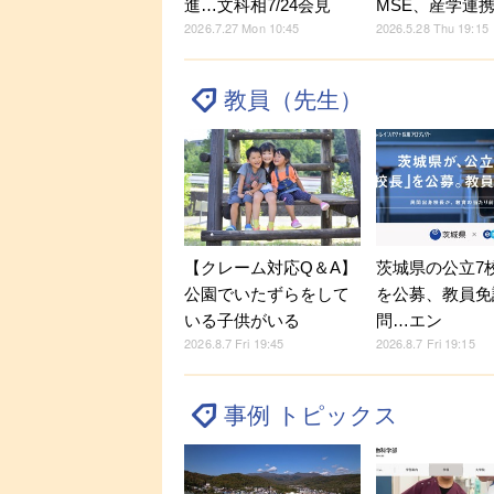
進…文科相7/24会見
MSE、産学連
2026.7.27 Mon 10:45
2026.5.28 Thu 19:15
教員（先生）
【クレーム対応Q＆A】
茨城県の公立7
公園でいたずらをして
を公募、教員免
いる子供がいる
問…エン
2026.8.7 Fri 19:45
2026.8.7 Fri 19:15
事例 トピックス