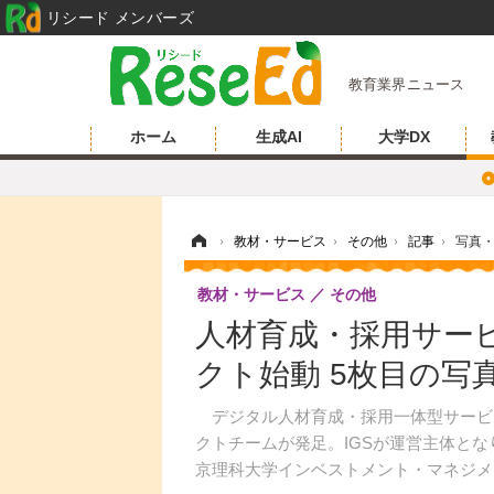
リシード メンバーズ
教育業界ニュース
ホーム
生成AI
大学DX
ホーム
›
教材・サービス
›
その他
›
記事
›
写真
教材・サービス
その他
人材育成・採用サービ
クト始動 5枚目の写
デジタル人材育成・採用一体型サービス「
クトチームが発足。IGSが運営主体とな
京理科大学インベストメント・マネジメ