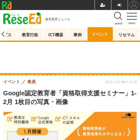
教育業界ニュース
menu
search
イベント
ービス
教育行政
ICT機器
事例
リセマム
イベント
教員
2023.1.25 Wed 12:15
Google認定教育者「資格取得支援セミナー」1-
2月 1枚目の写真・画像