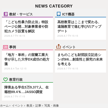
NEWS CATEGORY
教材・サービス
ICT機器
「こども性暴力防止法」特設
高校教育はここまで変わる、
ページ公開…対象事業者や防
遠隔教育で進む学びのアップ
犯カメラ設置を解説
デート
2026.8.7 Fri 18:15
2026.8.7 Fri 15:15
事例
イベント
「地方・単科」の室蘭工業大
まちのこども財団設立記念シ
学が示した大学DX成功の処方
ンポ9/6…創造性と探究の未来
箋
を考える
2026.8.4 Tue 12:15
2026.8.7 Fri 16:15
教育行政
障害ある学生5万9,377人、在
籍校89.4％…JASSO調査
2026.8.7 Fri 17:15
ホーム
›
イベント
›
教員
›
記事
›
写真・画像