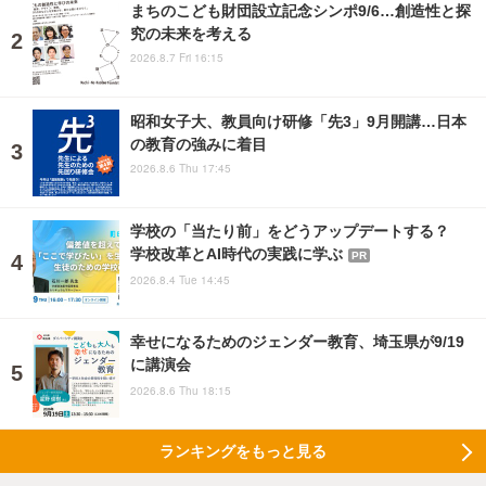
まちのこども財団設立記念シンポ9/6…創造性と探
究の未来を考える
2026.8.7 Fri 16:15
昭和女子大、教員向け研修「先3」9月開講…日本
の教育の強みに着目
2026.8.6 Thu 17:45
学校の「当たり前」をどうアップデートする？
学校改革とAI時代の実践に学ぶ
PR
2026.8.4 Tue 14:45
幸せになるためのジェンダー教育、埼玉県が9/19
に講演会
2026.8.6 Thu 18:15
ランキングをもっと見る