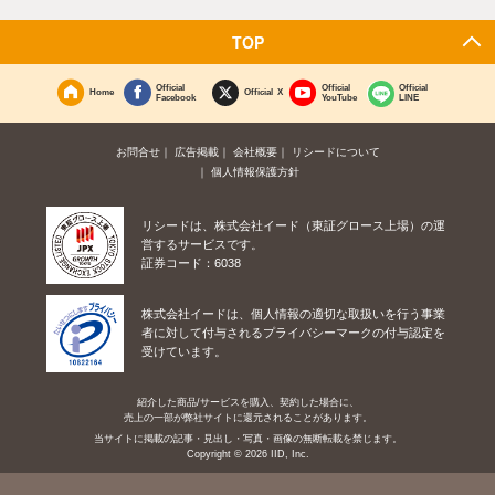
TOP
Official
Official
Official
Home
Official X
Facebook
YouTube
LINE
お問合せ
広告掲載
会社概要
リシードについて
個人情報保護方針
リシードは、株式会社イード（東証グロース上場）の運
営するサービスです。
証券コード：6038
株式会社イードは、個人情報の適切な取扱いを行う事業
者に対して付与されるプライバシーマークの付与認定を
受けています。
紹介した商品/サービスを購入、契約した場合に、
売上の一部が弊社サイトに還元されることがあります。
当サイトに掲載の記事・見出し・写真・画像の無断転載を禁じます。
Copyright © 2026 IID, Inc.