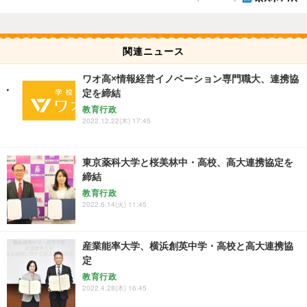
関連ニュース
ワオ高×情報経営イノベーション専門職大、連携協
定を締結
教育行政
2022.12.22(木) 17:45
東京薬科大学と桜美林中・高校、高大連携協定を
締結
教育行政
2022.6.14(火) 11:45
産業能率大学、横浜創英中学・高校と高大連携協
定
教育行政
2022.4.28(木) 16:45