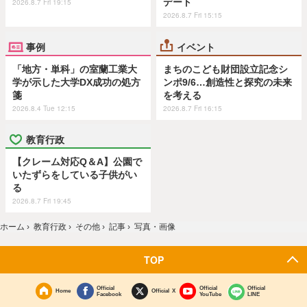
デート
2026.8.7 Fri 19:15
2026.8.7 Fri 15:15
事例
イベント
「地方・単科」の室蘭工業大
まちのこども財団設立記念シ
学が示した大学DX成功の処方
ンポ9/6…創造性と探究の未来
箋
を考える
2026.8.4 Tue 12:15
2026.8.7 Fri 16:15
教育行政
【クレーム対応Q＆A】公園で
いたずらをしている子供がい
る
2026.8.7 Fri 19:45
ホーム
›
教育行政
›
その他
›
記事
›
写真・画像
TOP
Official
Official
Official
Home
Official X
Facebook
YouTube
LINE