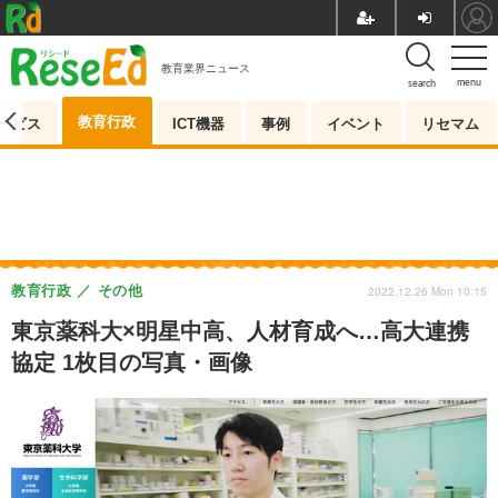
教育業界ニュース
menu
search
教育行政
ービス
ICT機器
事例
イベント
リセマム
教育行政
その他
2022.12.26 Mon 10:15
東京薬科大×明星中高、人材育成へ…高大連携
協定 1枚目の写真・画像