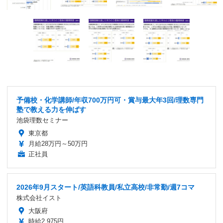
予備校・化学講師/年収700万円可・賞与最大年3回/理数専門
塾で教える力を伸ばす
池袋理数セミナー
東京都
月給28万円～50万円
正社員
2026年9月スタート/英語科教員/私立高校/非常勤/週7コマ
株式会社イスト
大阪府
時給2,975円