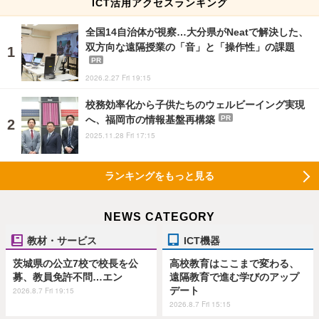
ICT活用アクセスランキング
全国14自治体が視察…大分県がNeatで解決した、
双方向な遠隔授業の「音」と「操作性」の課題
PR
2026.2.27 Fri 19:15
校務効率化から子供たちのウェルビーイング実現
へ、福岡市の情報基盤再構築
PR
2025.11.28 Fri 17:15
ランキングをもっと見る
NEWS CATEGORY
教材・サービス
ICT機器
茨城県の公立7校で校長を公
高校教育はここまで変わる、
募、教員免許不問…エン
遠隔教育で進む学びのアップ
デート
2026.8.7 Fri 19:15
2026.8.7 Fri 15:15