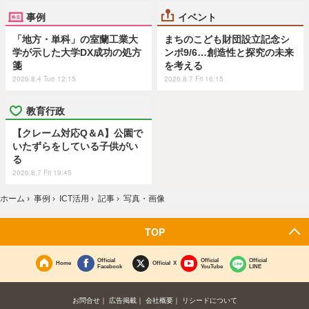
事例
イベント
「地方・単科」の室蘭工業大
まちのこども財団設立記念シ
学が示した大学DX成功の処方
ンポ9/6…創造性と探究の未来
箋
を考える
2026.8.4 Tue 12:15
2026.8.7 Fri 16:15
教育行政
【クレーム対応Q＆A】公園で
いたずらをしている子供がい
る
2026.8.7 Fri 19:45
ホーム
›
事例
›
ICT活用
›
記事
›
写真・画像
TOP
Official
Official
Official
Home
Official X
Facebook
YouTube
LINE
お問合せ
広告掲載
会社概要
リシードについて