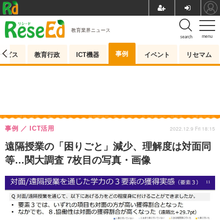
教育業界ニュース
menu
search
事例
ービス
教育行政
ICT機器
イベント
リセマム
事例
ICT活用
2022.12.9 Fri 18:15
遠隔授業の「困りごと」減少、理解度は対面同
等…関大調査 7枚目の写真・画像