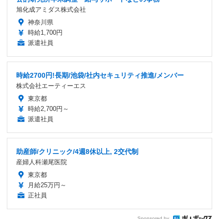
旭化成アミダス株式会社
神奈川県
時給1,700円
派遣社員
時給2700円!長期/池袋/社内セキュリティ推進/メンバー
株式会社エーティーエス
東京都
時給2,700円～
派遣社員
助産師/クリニック/4週8休以上, 2交代制
産婦人科瀬尾医院
東京都
月給25万円～
正社員
Sponsored by