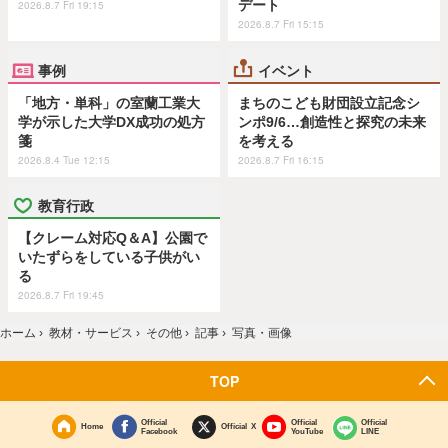
デート
2026.8.7 Fri 19:15
2026.8.7 Fri 15:15
事例
イベント
「地方・単科」の室蘭工業大
まちのこども財団設立記念シ
学が示した大学DX成功の処方
ンポ9/6…創造性と探究の未来
箋
を考える
2026.8.4 Tue 12:15
2026.8.7 Fri 16:15
教育行政
【クレーム対応Q＆A】公園で
いたずらをしている子供がい
る
2026.8.7 Fri 19:45
ホーム
›
教材・サービス
›
その他
›
記事
›
写真・画像
TOP
Official
Official
Official
Home
Official X
Facebook
YouTube
LINE