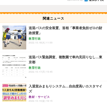
関連ニュース
送迎バスの安全装置、首相「事業者負担ゼロの財
政措置」
教育行政
2022.10.18(火) 11:00
送迎バス緊急調査、複数園で車内見回りなし…東
京都
教育行政
2022.10.17(月) 15:45
入退室みまもりシステム…自由度高いカスタマイ
ズ
教材・サービス
2022.10.14(金) 16:15