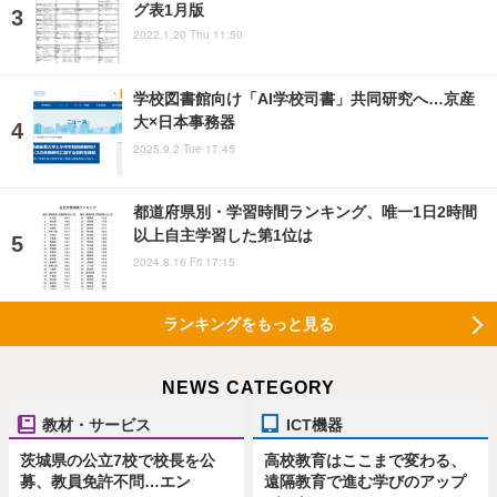
グ表1月版
2022.1.20 Thu 11:50
学校図書館向け「AI学校司書」共同研究へ…京産
大×日本事務器
2025.9.2 Tue 17:45
都道府県別・学習時間ランキング、唯一1日2時間
以上自主学習した第1位は
2024.8.16 Fri 17:15
ランキングをもっと見る
NEWS CATEGORY
教材・サービス
ICT機器
茨城県の公立7校で校長を公
高校教育はここまで変わる、
募、教員免許不問…エン
遠隔教育で進む学びのアップ