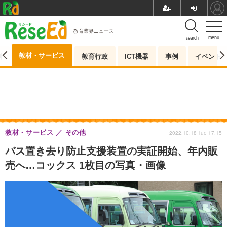
教育業界ニュース
menu
search
教材・サービス
測
教育行政
ICT機器
事例
イベント
教材・サービス
その他
2022.10.18 Tue 17:15
バス置き去り防止支援装置の実証開始、年内販
売へ…コックス 1枚目の写真・画像