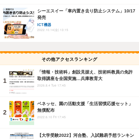
シーエスイー「車内置き去り防止システム」10/17
発売
ICT機器
2022.10.14(金) 13:15
その他アクセスランキング
「情報・技術科」創設見据え、技術科教員の免許
取得講座を全国実施…兵庫教育大
2026.8.4 Tue 17:45
ベネッセ、園の活動支援「生活習慣応援セット」
無償配布
2022.6.10 Fri 17:45
【大学受験2022】河合塾、入試難易予想ランキン