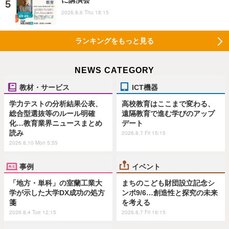
に講演会
2026.8.6 Thu 18:15
ランキングをもっと見る
NEWS CATEGORY
教材・サービス
ICT機器
学力テストの分析結果公表、
高校教育はここまで変わる、
総合型選抜等のルール明確
遠隔教育で進む学びのアップ
化…教育業界ニュースまとめ
デート
読み
2026.8.7 Fri 15:15
2026.8.10 Mon 5:55
事例
イベント
「地方・単科」の室蘭工業大
まちのこども財団設立記念シ
学が示した大学DX成功の処方
ンポ9/6…創造性と探究の未来
箋
を考える
2026.8.4 Tue 12:15
2026.8.7 Fri 16:15