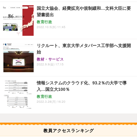
国立大協会、経費拡充や規制緩和…文科大臣に要
望書提出
教育行政
2022.10.5(水) 11:45
リクルート、東京大学メタバース工学部へ支援開
始
教材・サービス
2022.9.9(金) 17:15
情報システムのクラウド化、93.2％の大学で導
入…国立大100％
教育行政
2022.3.28(月) 16:20
教員アクセスランキング