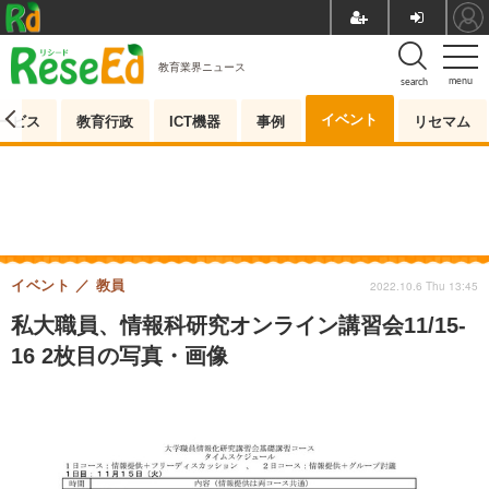
教育業界ニュース
menu
search
イベント
ービス
教育行政
ICT機器
事例
リセマム
イベント
教員
2022.10.6 Thu 13:45
私大職員、情報科研究オンライン講習会11/15-
16 2枚目の写真・画像