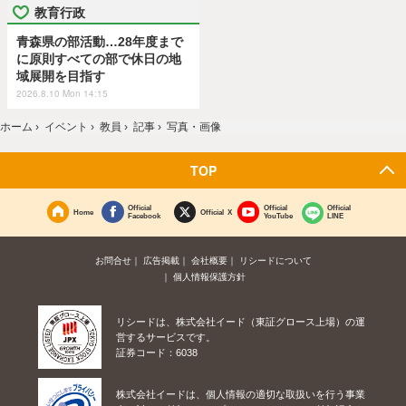
教育行政
青森県の部活動…28年度まで
に原則すべての部で休日の地
域展開を目指す
2026.8.10 Mon 14:15
ホーム
›
イベント
›
教員
›
記事
›
写真・画像
TOP
Official
Official
Official
Home
Official X
Facebook
YouTube
LINE
お問合せ
広告掲載
会社概要
リシードについて
個人情報保護方針
リシードは、株式会社イード（東証グロース上場）の運
営するサービスです。
証券コード：6038
株式会社イードは、個人情報の適切な取扱いを行う事業