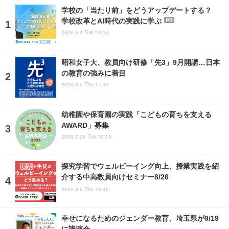
学校の「当たり前」をどうアップデートする？
学校改革とAI時代の実践に学ぶ
PR
2026.8.4 Tue 14:45
昭和女子大、教員向け研修「先3」9月開講…日本
の教育の強みに着目
2026.8.6 Thu 17:45
幼稚園や保育園の実践「こどもの育ちを支える
AWARD」募集
2026.7.28 Tue 19:15
探究学習でウェルビーイング向上、授業実践を紹
介する中高教員向けセミナー8/26
2026.8.6 Thu 18:45
幸せになるためのジェンダー教育、埼玉県が9/19