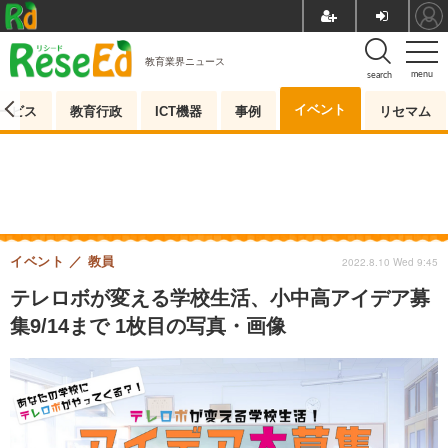
教育業界ニュース
menu
search
イベント
ービス
教育行政
ICT機器
事例
リセマム
イベント
教員
2022.8.10 Wed 9:45
テレロボが変える学校生活、小中高アイデア募
集9/14まで 1枚目の写真・画像