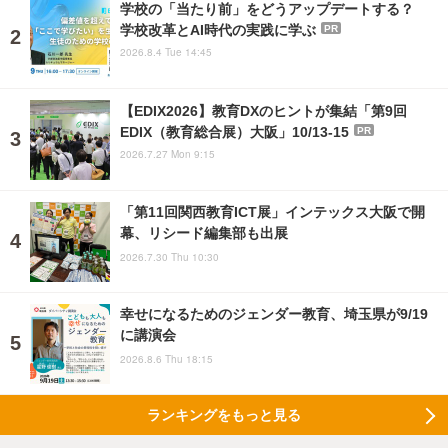
学校の「当たり前」をどうアップデートする？
学校改革とAI時代の実践に学ぶ
PR
2026.8.4 Tue 14:45
【EDIX2026】教育DXのヒントが集結「第9回
EDIX（教育総合展）大阪」10/13-15
PR
2026.7.27 Mon 9:15
「第11回関西教育ICT展」インテックス大阪で開
幕、リシード編集部も出展
2026.7.30 Thu 10:30
幸せになるためのジェンダー教育、埼玉県が9/19
に講演会
2026.8.6 Thu 18:15
ランキングをもっと見る