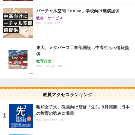
バーチャル空間「oVice」学校向け無償提供
教材・サービス
2022.2.3(木) 15:15
東大、メタバース工学部開設…中高生らへ情報提
供
教育行政
2022.7.29(金) 16:45
教員アクセスランキング
昭和女子大、教員向け研修「先3」9月開講…日本
の教育の強みに着目
2026.8.6 Thu 17:45