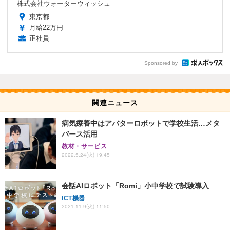
株式会社ウォーターウィッシュ
東京都
月給22万円
正社員
Sponsored by
関連ニュース
病気療養中はアバターロボットで学校生活…メタ
バース活用
教材・サービス
2022.5.24(火) 19:45
会話AIロボット「Romi」小中学校で試験導入
ICT機器
2021.11.9(火) 11:50