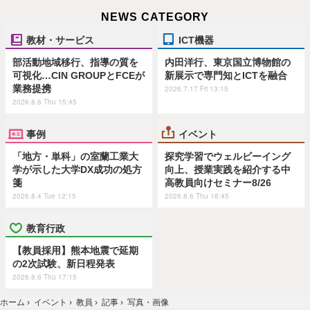
NEWS CATEGORY
教材・サービス
ICT機器
部活動地域移行、指導の質を
内田洋行、東京国立博物館の
可視化…CIN GROUPとFCEが
新展示で専門知とICTを融合
業務提携
2026.7.17 Fri 13:15
2026.8.6 Thu 15:45
事例
イベント
「地方・単科」の室蘭工業大
探究学習でウェルビーイング
学が示した大学DX成功の処方
向上、授業実践を紹介する中
箋
高教員向けセミナー8/26
2026.8.4 Tue 12:15
2026.8.6 Thu 18:45
教育行政
【教員採用】熊本地震で延期
の2次試験、新日程発表
2026.8.6 Thu 17:15
ホーム
›
イベント
›
教員
›
記事
›
写真・画像