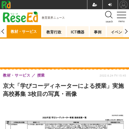
教育業界ニュース
menu
search
教材・サービス
測
教育行政
ICT機器
事例
イベント
教材・サービス
授業
2022.6.24 Fri 15:45
京大「学びコーディネーターによる授業」実施
高校募集 3枚目の写真・画像