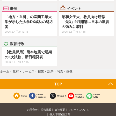
事例
イベント
「地方・単科」の室蘭工業大
昭和女子大、教員向け研修
学が示した大学DX成功の処方
「先3」9月開講…日本の教育
箋
の強みに着目
2026.8.4 Tue 12:15
2026.8.6 Thu 17:45
教育行政
【教員採用】熊本地震で延期
の2次試験、新日程発表
2026.8.6 Thu 17:15
ホーム
›
教材・サービス
›
授業
›
記事
›
写真・画像
TOP
Official
Official
Official
Home
Official X
Facebook
YouTube
LINE
お問合せ
広告掲載
会社概要
リシードについて
個人情報保護方針