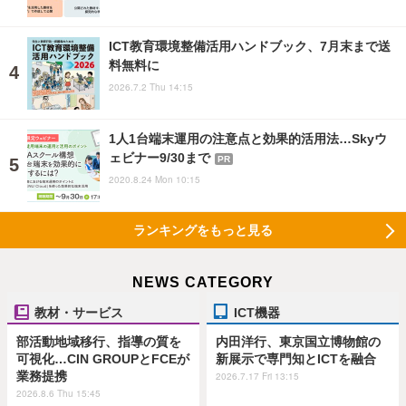
ICT教育環境整備活用ハンドブック、7月末まで送
料無料に
2026.7.2 Thu 14:15
1人1台端末運用の注意点と効果的活用法…Skyウ
ェビナー9/30まで
PR
2020.8.24 Mon 10:15
ランキングをもっと見る
NEWS CATEGORY
教材・サービス
ICT機器
部活動地域移行、指導の質を
内田洋行、東京国立博物館の
可視化…CIN GROUPとFCEが
新展示で専門知とICTを融合
業務提携
2026.7.17 Fri 13:15
2026.8.6 Thu 15:45