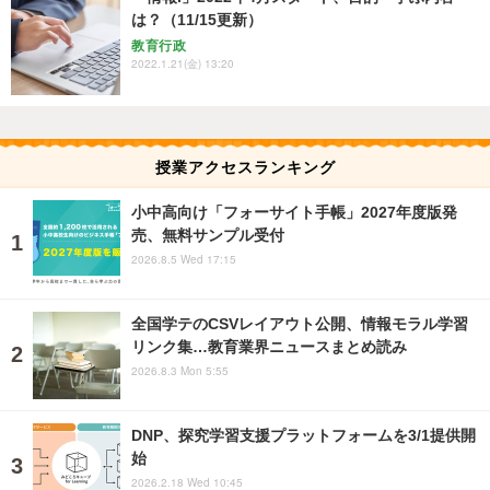
は？（11/15更新）
教育行政
2022.1.21(金) 13:20
授業アクセスランキング
小中高向け「フォーサイト手帳」2027年度版発
売、無料サンプル受付
2026.8.5 Wed 17:15
全国学テのCSVレイアウト公開、情報モラル学習
リンク集…教育業界ニュースまとめ読み
2026.8.3 Mon 5:55
DNP、探究学習支援プラットフォームを3/1提供開
始
2026.2.18 Wed 10:45