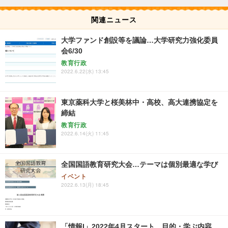
関連ニュース
大学ファンド創設等を議論…大学研究力強化委員
会6/30
教育行政
2022.6.22(水) 13:45
東京薬科大学と桜美林中・高校、高大連携協定を
締結
教育行政
2022.6.14(火) 11:45
全国国語教育研究大会…テーマは個別最適な学び
イベント
2022.6.13(月) 18:45
「情報I」2022年4月スタート、目的・学ぶ内容