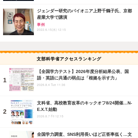
ジェンダー研究のパイオニア上野千鶴子氏、京都
産業大学で講演
事例
2022.6.15(水) 12:15
文部科学省アクセスランキング
【全国学力テスト】2026年度分析結果公表、国
語・英語に共通の弱点は「根拠を示す力」
2026.8.4 Tue 11:36
文科省、高校教育改革のキックオフ8/24開催…N-
E.X.T.始動
2026.8.7 Fri 12:15
全国学力調査、SNS利用長いほど正答率低く…文