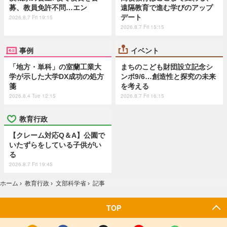
募、教員免許不問…エン
遠隔教育で進む学びのアップ
デート
2026.8.7 Fri 19:15
2026.8.7 Fri 15:15
事例
イベント
「地方・単科」の室蘭工業大
まちのこども財団設立記念シ
学が示した大学DX成功の処方
ンポ9/6…創造性と探究の未来
箋
を考える
2026.8.4 Tue 12:15
2026.8.7 Fri 16:15
教育行政
【クレーム対応Q＆A】公園で
いたずらをしている子供がい
る
2026.8.7 Fri 19:45
ホーム
›
教育行政
›
文部科学省
›
記事
TOP