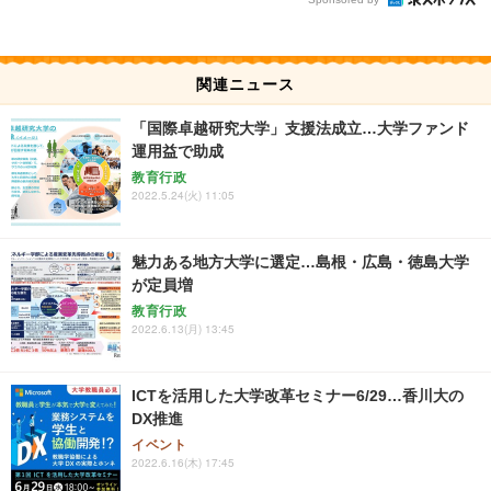
関連ニュース
「国際卓越研究大学」支援法成立…大学ファンド
運用益で助成
教育行政
2022.5.24(火) 11:05
魅力ある地方大学に選定…島根・広島・徳島大学
が定員増
教育行政
2022.6.13(月) 13:45
ICTを活用した大学改革セミナー6/29…香川大の
DX推進
イベント
2022.6.16(木) 17:45