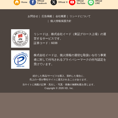
Official
Official
Official
Home
Official X
Facebook
YouTube
LINE
お問合せ
広告掲載
会社概要
リシードについて
個人情報保護方針
リシードは、株式会社イード（東証グロース上場）の運
営するサービスです。
証券コード：6038
株式会社イードは、個人情報の適切な取扱いを行う事業
者に対して付与されるプライバシーマークの付与認定を
受けています。
紹介した商品/サービスを購入、契約した場合に、
売上の一部が弊社サイトに還元されることがあります。
当サイトに掲載の記事・見出し・写真・画像の無断転載を禁じます。
Copyright © 2026 IID, Inc.