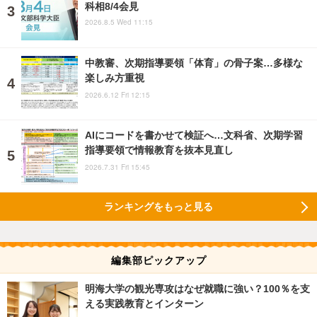
科相8/4会見
2026.8.5 Wed 11:15
中教審、次期指導要領「体育」の骨子案…多様な
楽しみ方重視
2026.6.12 Fri 12:15
AIにコードを書かせて検証へ…文科省、次期学習
指導要領で情報教育を抜本見直し
2026.7.31 Fri 15:45
ランキングをもっと見る
編集部ピックアップ
明海大学の観光専攻はなぜ就職に強い？100％を支
える実践教育とインターン