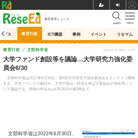
教育業界ニュース
menu
search
教育行政
ービス
ICT機器
事例
イベント
リセマム
教育行政
文部科学省
2022.6.22 Wed 13:45
大学ファンド創設等を議論…大学研究力強化委
員会6/30
文部科学省は2022年6月30日、第5回大学研究力強化委員会をオンライン開催
する。大学ファンドの創設や、大学の強み・特色を伸ばす取組みの強化等につ
いて議論する。傍聴の申込みは6月28日午後3時まで。
文部科学省は2022年6月30日、