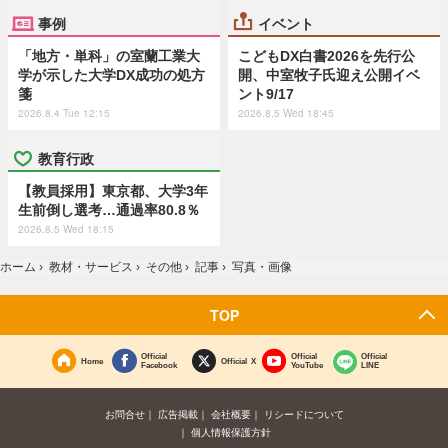
事例
イベント
「地方・単科」の室蘭工業大
こどもDX白書2026を先行公
学が示した大学DX成功の処方
開、中室牧子氏迎え公開イベ
箋
ント9/17
2026.8.4 Tue 12:15
2026.8.5 Wed 18:45
教育行政
【教員採用】東京都、大学3年
生前倒し選考…通過率80.8％
2026.8.5 Wed 18:15
ホーム
›
教材・サービス
›
その他
›
記事
›
写真・画像
TOP
Official
Official
Official
Home
Official X
Facebook
YouTube
LINE
お問合せ
広告掲載
会社概要
リシードについて
個人情報保護方針