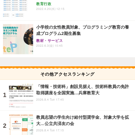
教育行政
2022.4.20(水) 12:15
小学校の女性教員対象、プログラミング教育の養
成プログラム2期生募集
教材・サービス
2022.6.3(金) 10:45
その他アクセスランキング
「情報・技術科」創設見据え、技術科教員の免許
取得講座を全国実施…兵庫教育大
2026.8.4 Tue 17:45
教員志望の学生向け給付型奨学金、対象大学を拡
大…公立共済友の会
2026.8.4 Tue 17:15