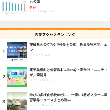
も欠如
事例
2020.12.18(金) 11:50
授業アクセスランキング
茨城県の公立7校で校長を公募、教員免許不問…エ
ン
2026.8.7 Fri 19:15
電子黒板向け知育教材…BenQ・新学社・ユニティ
が共同開発
2025.7.11 Fri 12:15
学びの多様化学校84校に、一家に1枚ポスター…教
育業界ニュースまとめ読み
2026.3.30 Mon 5:55