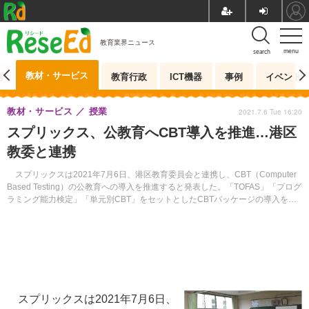
教育業界ニュース
menu
search
教材・サービス
測
教育行政
ICT機器
事例
イベント
教材・サービス
授業
2021.7.6 Tue 16:20
スプリックス、公教育へCBT導入を推進…港区
教委と連携
スプリックスは2021年7月6日、港区教育委員会と連携し、CBT（Computer
Based Testing）の公教育への導入を推進すると発表した。「TOFAS」「プログ
ラミング能力検定」「単元別CBT」をセットとしたCBTパッケージの導入を推
進する。
スプリックスは2021年7月6日、