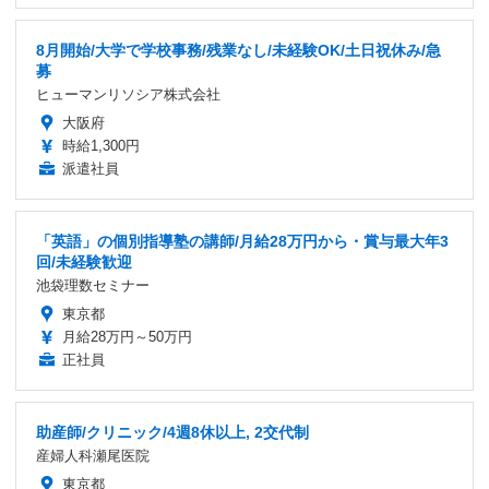
8月開始/大学で学校事務/残業なし/未経験OK/土日祝休み/急
募
ヒューマンリソシア株式会社
大阪府
時給1,300円
派遣社員
「英語」の個別指導塾の講師/月給28万円から・賞与最大年3
回/未経験歓迎
池袋理数セミナー
東京都
月給28万円～50万円
正社員
助産師/クリニック/4週8休以上, 2交代制
産婦人科瀬尾医院
東京都