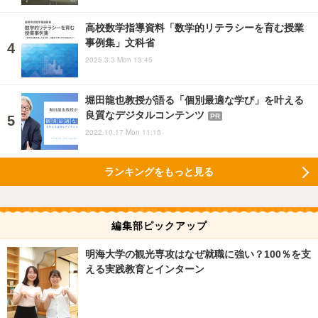
高校数学指導資料「数学的リテラシーを育む授業
事例集」文科省
2025.3.3 Mon 13:45
堀田龍也教授が語る「個別最適な学び」を叶える
良質なデジタルコンテンツ
PR
2022.10.17 Mon 11:15
ランキングをもっと見る
編集部ピックアップ
明海大学の観光専攻はなぜ就職に強い？100％を支
える実践教育とインターン