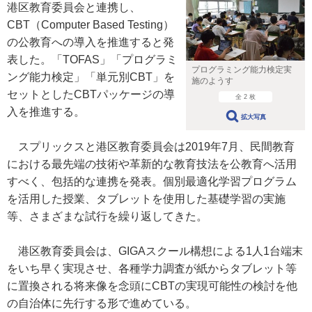
港区教育委員会と連携し、
CBT（Computer Based Testing）
の公教育への導入を推進すると発
表した。「TOFAS」「プログラミ
プログラミング能力検定実
ング能力検定」「単元別CBT」を
施のようす
セットとしたCBTパッケージの導
全 2 枚
入を推進する。
拡大写真
スプリックスと港区教育委員会は2019年7月、民間教育
における最先端の技術や革新的な教育技法を公教育へ活用
すべく、包括的な連携を発表。個別最適化学習プログラム
を活用した授業、タブレットを使用した基礎学習の実施
等、さまざまな試行を繰り返してきた。
港区教育委員会は、GIGAスクール構想による1人1台端末
をいち早く実現させ、各種学力調査が紙からタブレット等
に置換される将来像を念頭にCBTの実現可能性の検討を他
の自治体に先行する形で進めている。