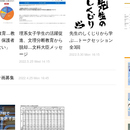
教育…教
理系女子学生の活躍促
先生のしくじりから学
」保護者
進、文理分断教育から
ぶ…トークセッション
ない」
脱却…文科大臣メッセ
全3回
ージ
2022.5.30 Mon 16:15
2022.5.25 Wed 14:15
計画募集
2022.4.25 Mon 16:45