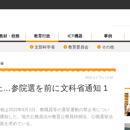
教材・校務
教育行政
ICT機器
事例
文部科学省
教育委員会
その他
画像
2022.6.2 Thu 10:45
…参院選を前に文科省通知 1
は2022年6月1日、教職員等の選挙運動の禁止等につい
通知した。地方公務員法や教育公務員特例法、公職選挙法
底を求めている。