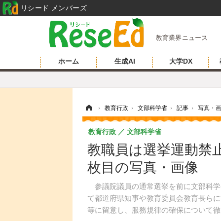
リシード メンバーズ
教育業界ニュース
ホーム
生成AI
大学DX
ホーム
›
教育行政
›
文部科学省
›
記事
›
写真・
教育行政
文部科学省
教職員は選挙運動禁止
枚目の写真・画像
参議院議員の通常選挙を前に文部科学省
て都道府県知事や教育委員会教育長らに
等に留意し、服務規律の確保について徹