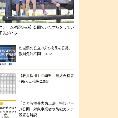
クレーム対応Q＆A】公園でいたずらをしてい
子供がいる
茨城県の公立7校で校長を公募、
教員免許不問…エン
【教員採用】長崎県、最終合格者
495人…倍率2.0倍
「こども性暴力防止法」特設ペー
ジ公開…対象事業者や防犯カメラ
設置を解説