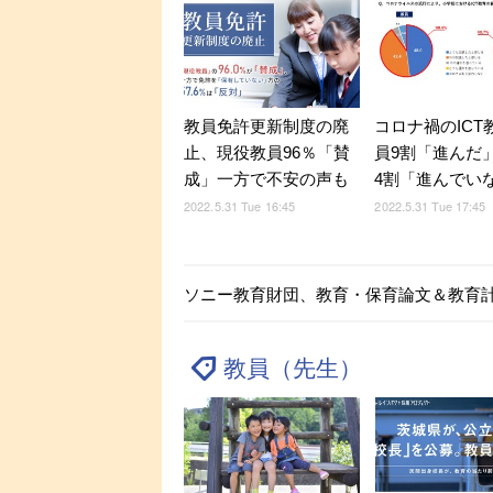
教員免許更新制度の廃
コロナ禍のICT
止、現役教員96％「賛
員9割「進んだ
成」一方で不安の声も
4割「進んでい
2022.5.31 Tue 16:45
2022.5.31 Tue 17:45
ソニー教育財団、教育・保育論文＆教育
教員（先生）