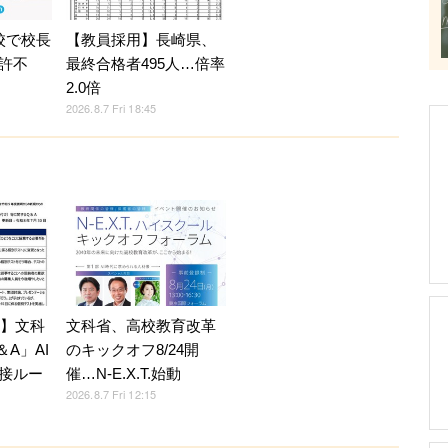
校で校長
【教員採用】長崎県、
許不
最終合格者495人…倍率
2.0倍
2026.8.7 Fri 18:45
7】文科
文科省、高校教育改革
A」AI
のキックオフ8/24開
接ルー
催…N-E.X.T.始動
2026.8.7 Fri 12:15