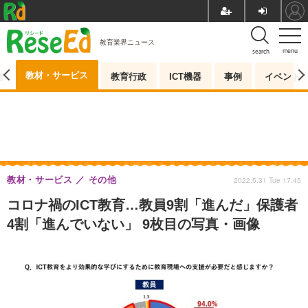
教育業界ニュース
menu
search
教材・サービス
測
教育行政
ICT機器
事例
イベント
教材・サービス
その他
2022.5.31 Tue 17:45
コロナ禍のICT教育…教員9割「進んだ」保護者
4割「進んでいない」 9枚目の写真・画像