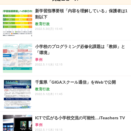
新学習指導要領「内容を理解している」保護者は1
割以下
教育行政
2022.5.30(月) 15:45
小学校のプログラミング必修化課題は「教師」と
「環境」
事例
2022.5.11(水) 12:15
千葉県「GIGAスクール通信」をWebで公開
教育行政
2022.5.12(木) 11:45
ICTで広がる小学校交流の可能性…iTeachers TV
事例
2022.5.11(水) 19:15