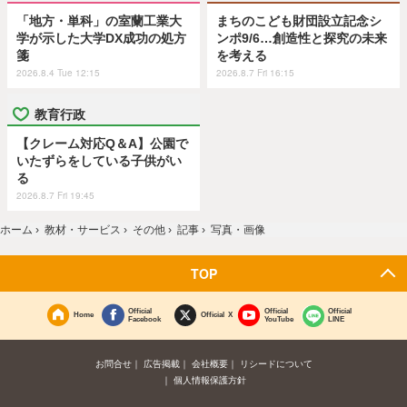
「地方・単科」の室蘭工業大
まちのこども財団設立記念シ
学が示した大学DX成功の処方
ンポ9/6…創造性と探究の未来
箋
を考える
2026.8.4 Tue 12:15
2026.8.7 Fri 16:15
教育行政
【クレーム対応Q＆A】公園で
いたずらをしている子供がい
る
2026.8.7 Fri 19:45
ホーム
›
教材・サービス
›
その他
›
記事
›
写真・画像
TOP
Official
Official
Official
Home
Official X
Facebook
YouTube
LINE
お問合せ
広告掲載
会社概要
リシードについて
個人情報保護方針