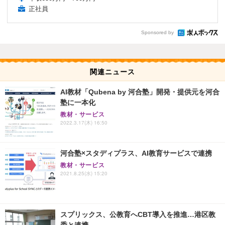
正社員
Sponsored by
関連ニュース
AI教材「Qubena by 河合塾」開発・提供元を河合
塾に一本化
教材・サービス
2022.3.17(木) 16:50
河合塾×スタディプラス、AI教育サービスで連携
教材・サービス
2021.8.25(水) 15:20
スプリックス、公教育へCBT導入を推進…港区教
委と連携