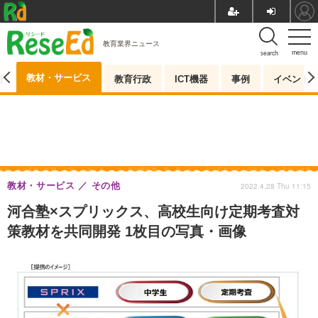
教育業界ニュース
menu
search
教材・サービス
測
教育行政
ICT機器
事例
イベント
教材・サービス
その他
2022.4.28 Thu 11:15
河合塾×スプリックス、高校生向け定期考査対
策教材を共同開発 1枚目の写真・画像