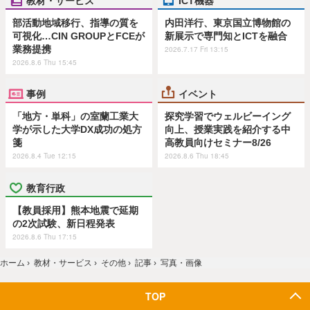
部活動地域移行、指導の質を
内田洋行、東京国立博物館の
可視化…CIN GROUPとFCEが
新展示で専門知とICTを融合
業務提携
2026.7.17 Fri 13:15
2026.8.6 Thu 15:45
事例
イベント
「地方・単科」の室蘭工業大
探究学習でウェルビーイング
学が示した大学DX成功の処方
向上、授業実践を紹介する中
箋
高教員向けセミナー8/26
2026.8.4 Tue 12:15
2026.8.6 Thu 18:45
教育行政
【教員採用】熊本地震で延期
の2次試験、新日程発表
2026.8.6 Thu 17:15
ホーム
›
教材・サービス
›
その他
›
記事
›
写真・画像
TOP