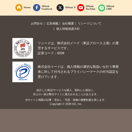
Official
Official
Official
Home
Official X
Facebook
YouTube
LINE
お問合せ
広告掲載
会社概要
リシードについて
個人情報保護方針
リシードは、株式会社イード（東証グロース上場）の運
営するサービスです。
証券コード：6038
株式会社イードは、個人情報の適切な取扱いを行う事業
者に対して付与されるプライバシーマークの付与認定を
受けています。
紹介した商品/サービスを購入、契約した場合に、
売上の一部が弊社サイトに還元されることがあります。
当サイトに掲載の記事・見出し・写真・画像の無断転載を禁じます。
Copyright © 2026 IID, Inc.