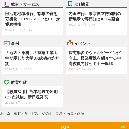
教材・サービス
ICT機器
部活動地域移行、指導の質を
内田洋行、東京国立博物館の
可視化…CIN GROUPとFCEが
新展示で専門知とICTを融合
業務提携
2026.7.17 Fri 13:15
2026.8.6 Thu 15:45
事例
イベント
「地方・単科」の室蘭工業大
探究学習でウェルビーイング
学が示した大学DX成功の処方
向上、授業実践を紹介する中
箋
高教員向けセミナー8/26
2026.8.4 Tue 12:15
2026.8.6 Thu 18:45
教育行政
【教員採用】熊本地震で延期
の2次試験、新日程発表
2026.8.6 Thu 17:15
ホーム
›
教材・サービス
›
その他
›
記事
›
写真・画像
TOP