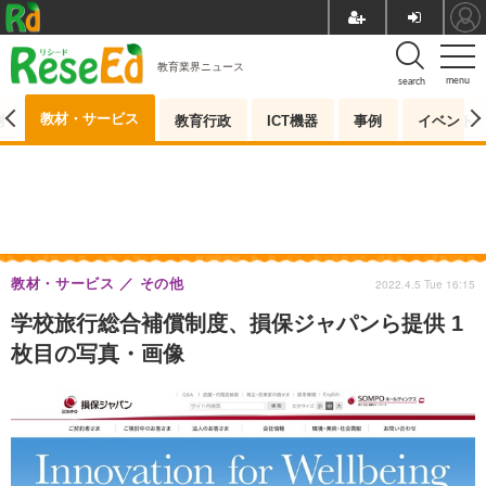
教育業界ニュース
menu
search
教材・サービス
測
教育行政
ICT機器
事例
イベント
教材・サービス
その他
2022.4.5 Tue 16:15
学校旅行総合補償制度、損保ジャパンら提供 1
枚目の写真・画像