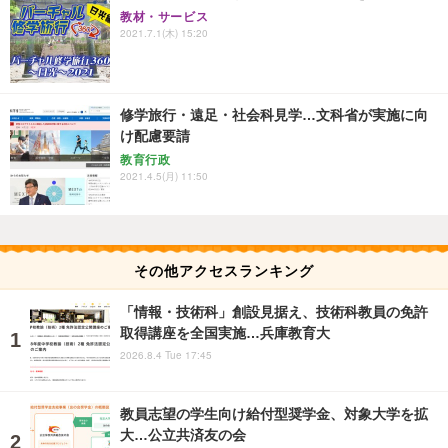
教材・サービス
2021.7.1(木) 15:20
修学旅行・遠足・社会科見学…文科省が実施に向
け配慮要請
教育行政
2021.4.5(月) 11:50
その他アクセスランキング
「情報・技術科」創設見据え、技術科教員の免許
取得講座を全国実施…兵庫教育大
2026.8.4 Tue 17:45
教員志望の学生向け給付型奨学金、対象大学を拡
大…公立共済友の会