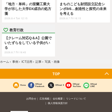
「地方・単科」の室蘭工業大
まちのこども財団設立記念シ
学が示した大学DX成功の処方
ンポ9/6…創造性と探究の未来
箋
を考える
2026.8.4 Tue 12:15
2026.8.7 Fri 16:15
教育行政
【クレーム対応Q＆A】公園で
いたずらをしている子供がい
る
2026.8.7 Fri 19:45
ホーム
›
事例
›
ICT活用
›
記事
›
写真・画像
TOP
Official
Official
Official
Home
Official X
Facebook
YouTube
LINE
お問合せ
広告掲載
会社概要
リシードについて
個人情報保護方針