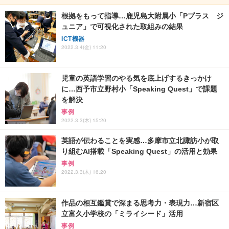
根拠をもって指導…鹿児島大附属小「Pプラス ジ
ュニア」で可視化された取組みの結果
ICT機器
2022.3.4(金) 11:20
児童の英語学習のやる気を底上げするきっかけ
に…西予市立野村小「Speaking Quest」で課題
を解決
事例
2022.3.3(木) 15:20
英語が伝わることを実感…多摩市立北諏訪小が取
り組むAI搭載「Speaking Quest」の活用と効果
事例
2022.3.3(木) 16:20
作品の相互鑑賞で深まる思考力・表現力…新宿区
立富久小学校の「ミライシード」活用
事例