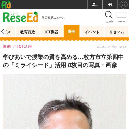
教育業界ニュース
menu
search
事例
ービス
教育行政
ICT機器
イベント
リセマム
事例
ICT活用
2022.3.14 Mon 12:15
学びあいで授業の質を高める…枚方市立第四中
の「ミライシード」活用 8枚目の写真・画像