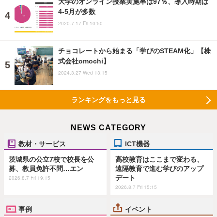
大学のオンライン授業実施率は97％、導入時期は
4-5月が多数
2020.7.17 Fri 10:50
チョコレートから始まる「学びのSTEAM化」【株
式会社omochi】
2024.3.27 Wed 13:15
ランキングをもっと見る
NEWS CATEGORY
教材・サービス
ICT機器
茨城県の公立7校で校長を公
高校教育はここまで変わる、
募、教員免許不問…エン
遠隔教育で進む学びのアップ
デート
2026.8.7 Fri 19:15
2026.8.7 Fri 15:15
事例
イベント