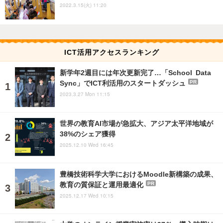
2022.3.15(火) 11:20
ICT活用アクセスランキング
新学年2週目には年次更新完了…「School Data
Sync」でICT利活用のスタートダッシュ
PR
2023.3.27 Mon 11:15
世界の教育AI市場が急拡大、アジア太平洋地域が
38%のシェア獲得
2025.12.10 Wed 16:45
豊橋技術科学大学におけるMoodle新構築の成果、
教育の質保証と運用最適化
PR
2025.12.17 Wed 10:15