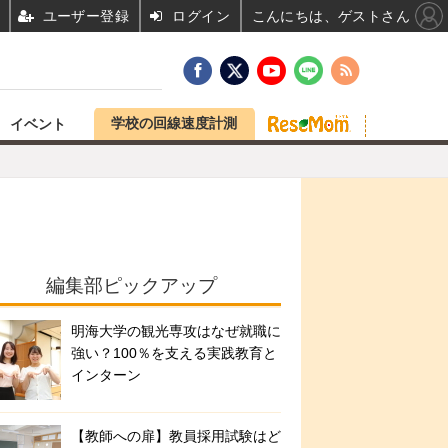
ユーザー登録
ログイン
こんにちは、ゲストさん
学校の回線速度計測
イベント
編集部ピックアップ
明海大学の観光専攻はなぜ就職に
強い？100％を支える実践教育と
インターン
【教師への扉】教員採用試験はど