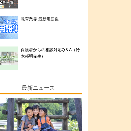
教育業界 最新用語集
保護者からの相談対応Q＆A（鈴
木邦明先生）
最新ニュース