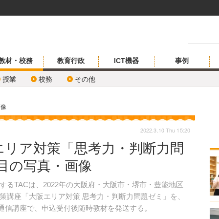
教材・校務
教育行政
ICT機器
事例
授業
校務
その他
画像
2022.3.10 Thu 15:20
エリア対策「思考力・判断力問
枚目の写真・画像
るTACは、2022年の大阪府・大阪市・堺市・豊能地区
策講座「大阪エリア対策 思考力・判断力問題ゼミ」を、
eb通信講座で、申込受付後随時教材を発送する。