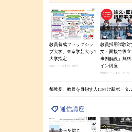
教員養成フラッグシッ
教員採用試験対
プ大学、東京学芸大ら4
文・面接で役立
大学指定
事例解説」無料
イン講座
2022.3.10 Thu 13:50
2022.2.17 Thu 11:50
都教委、教員を目指す人に向け新ポータ
通信講座