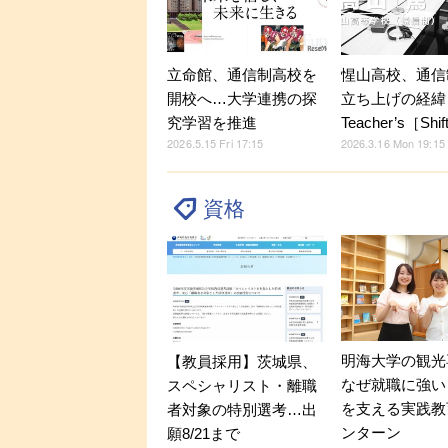
立命館、通信制高校を
惺山高校、通信
開校へ…大学連携の探
立ち上げの経緯
究学習を推進
Teacher’s［Shi
2026.5.15 Fri 17:15
2026.3.16 Mon 19:15
資格
明海大学の観光
【教員採用】茨城県、
なぜ就職に強い？
スペシャリスト・離職
を支える実践教
者対象の特別選考…出
ンターン
願8/21まで