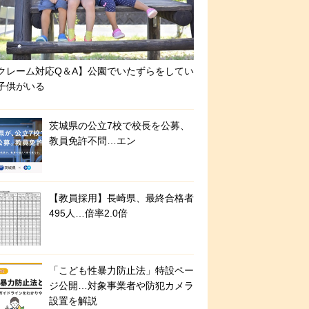
クレーム対応Q＆A】公園でいたずらをしてい
子供がいる
茨城県の公立7校で校長を公募、
教員免許不問…エン
【教員採用】長崎県、最終合格者
495人…倍率2.0倍
「こども性暴力防止法」特設ペー
ジ公開…対象事業者や防犯カメラ
設置を解説