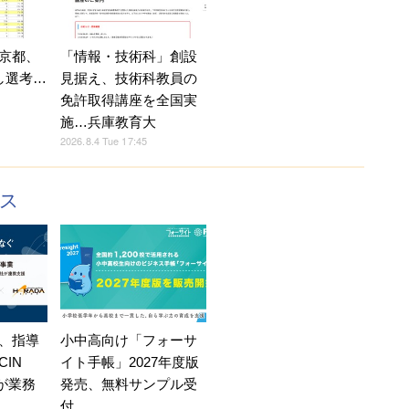
京都、
「情報・技術科」創設
し選考…
見据え、技術科教員の
免許取得講座を全国実
施…兵庫教育大
2026.8.4 Tue 17:45
クス
、指導
小中高向け「フォーサ
IN
イト手帳」2027年度版
Eが業務
発売、無料サンプル受
付