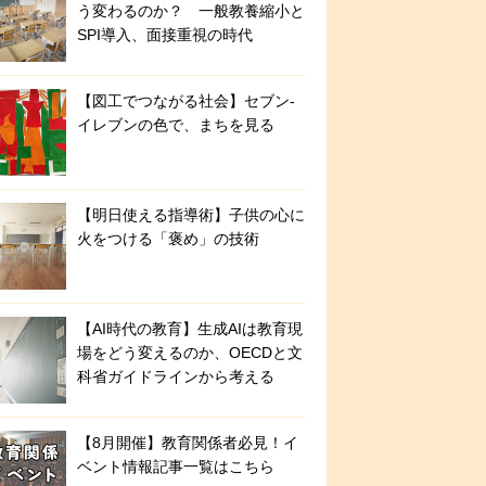
う変わるのか？ 一般教養縮小と
SPI導入、面接重視の時代
【図工でつながる社会】セブン‐
イレブンの色で、まちを見る
【明日使える指導術】子供の心に
火をつける「褒め」の技術
【AI時代の教育】生成AIは教育現
場をどう変えるのか、OECDと文
科省ガイドラインから考える
【8月開催】教育関係者必見！イ
ベント情報記事一覧はこちら