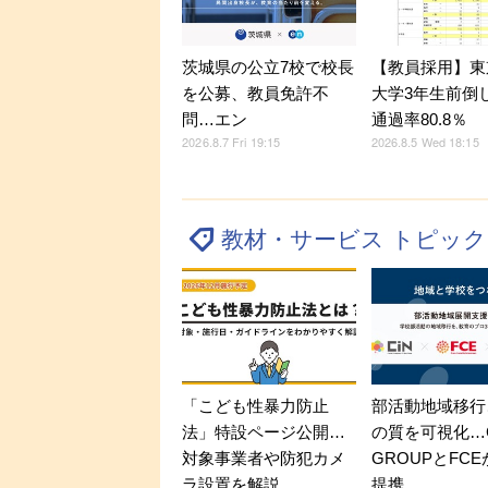
茨城県の公立7校で校長
【教員採用】東
を公募、教員免許不
大学3年生前倒
問…エン
通過率80.8％
2026.8.7 Fri 19:15
2026.8.5 Wed 18:15
教材・サービス トピッ
「こども性暴力防止
部活動地域移行
法」特設ページ公開…
の質を可視化…C
対象事業者や防犯カメ
GROUPとFC
ラ設置を解説
提携