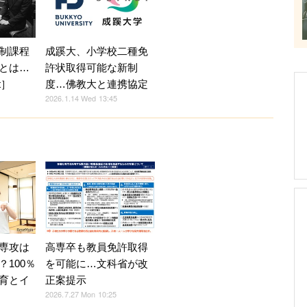
制課程
成蹊大、小学校二種免
とは…
許状取得可能な新制
ft］
度…佛教大と連携協定
2026.1.14 Wed 13:45
専攻は
高専卒も教員免許取得
100％
を可能に…文科省が改
育とイ
正案提示
2026.7.27 Mon 10:25