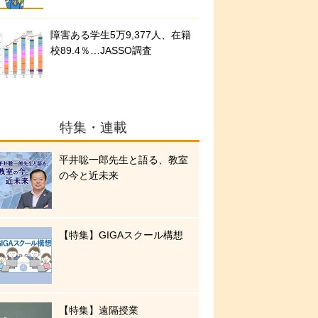
障害ある学生5万9,377人、在籍
校89.4％…JASSO調査
特集・連載
平井聡一郎先生と語る、教室
の今と近未来
【特集】GIGAスクール構想
【特集】遠隔授業