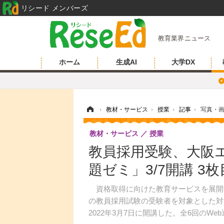
リシード メンバーズ
教育業界ニュース
ホーム
生成AI
大学DX
ホーム
›
教材・サービス
›
授業
›
記事
›
写真・
教材・サービス
授業
教員採用受験、大阪
題ゼミ」3/7開講 3
資格取得に向けた教育サービスを展開す
の教員採用試験の受験者を対象とした対
2022年3月7日に開講した。全6回のW