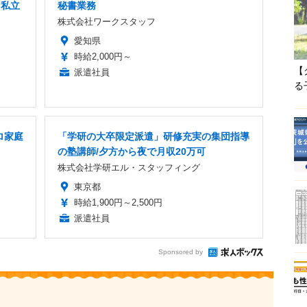
」私立
秘書業務
株式会社ワークスタッフ
愛知県
時給2,000円～
【
派遣社員
る
ロ家庭
「学研の大卒限定派遣」研修充実の集団指導
の塾講師/夕方から夜で月収20万可
株式会社学研エル・スタッフィング
東京都
時給1,900円～2,500円
派遣社員
Sponsored by