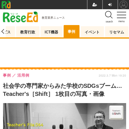
教育業界ニュース
menu
search
事例
ービス
教育行政
ICT機器
イベント
リセマム
事例
活用例
2022.3.7 Mon 19:20
社会学の専門家からみた学校のSDGsブーム…
Teacher's［Shift］ 1枚目の写真・画像