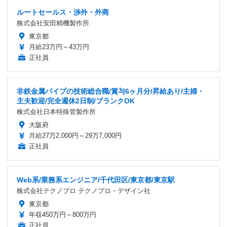
ルートセールス・渉外・外商
株式会社安田精機製作所
東京都
月給23万円～43万円
正社員
非鉄金属パイプの技術総合職/賞与6ヶ月分/昇給あり/主婦・
主夫歓迎/完全週休2日制/ブランクOK
株式会社日本特殊管製作所
大阪府
月給27万2,000円～29万7,000円
正社員
Web系/業務系エンジニア/千代田区/東京都/東京駅
株式会社テクノプロ テクノプロ・デザイン社
東京都
年収450万円～800万円
正社員