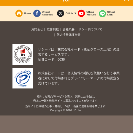
Official
Official
Official
Home
Official X
Facebook
YouTube
LINE
お問合せ
広告掲載
会社概要
リシードについて
個人情報保護方針
リシードは、株式会社イード（東証グロース上場）の運
営するサービスです。
証券コード：6038
株式会社イードは、個人情報の適切な取扱いを行う事業
者に対して付与されるプライバシーマークの付与認定を
受けています。
紹介した商品/サービスを購入、契約した場合に、
売上の一部が弊社サイトに還元されることがあります。
当サイトに掲載の記事・見出し・写真・画像の無断転載を禁じます。
Copyright © 2026 IID, Inc.