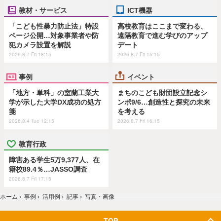
教材・サービス
ICT機器
「こども性暴力防止法」特設
高校教育はここまで変わる、
ページ公開…対象事業者や防
遠隔教育で進む学びのアップ
犯カメラ設置を解説
デート
2026.8.7 Fri 18:15
2026.8.7 Fri 15:15
事例
イベント
「地方・単科」の室蘭工業大
まちのこども財団設立記念シ
学が示した大学DX成功の処方
ンポ9/6…創造性と探究の未来
箋
を考える
2026.8.4 Tue 12:15
2026.8.7 Fri 16:15
教育行政
障害ある学生5万9,377人、在
籍校89.4％…JASSO調査
2026.8.7 Fri 17:15
ホーム
›
事例
›
活用例
›
記事
›
写真・画像
TOP