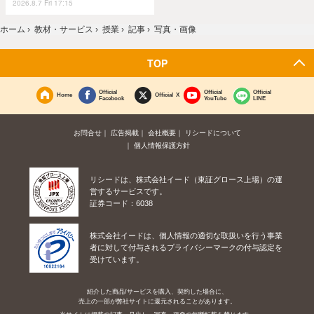
2026.8.7 Fri 17:15
ホーム
›
教材・サービス
›
授業
›
記事
›
写真・画像
TOP
Official
Official
Official
Home
Official X
Facebook
YouTube
LINE
お問合せ
広告掲載
会社概要
リシードについて
個人情報保護方針
リシードは、株式会社イード（東証グロース上場）の運
営するサービスです。
証券コード：6038
株式会社イードは、個人情報の適切な取扱いを行う事業
者に対して付与されるプライバシーマークの付与認定を
受けています。
紹介した商品/サービスを購入、契約した場合に、
売上の一部が弊社サイトに還元されることがあります。