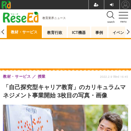
教育業界ニュース
menu
search
教材・サービス
測
教育行政
ICT機器
事例
イベント
教材・サービス
授業
2022.2.9 Wed 16:45
「自己探究型キャリア教育」のカリキュラムマ
ネジメント事業開始 3枚目の写真・画像