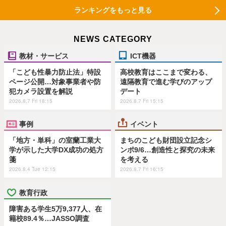
ランキングをもっと見る
NEWS CATEGORY
教材・サービス
ICT機器
「こども性暴力防止法」特設
高校教育はここまで変わる、
ページ公開…対象事業者や防
遠隔教育で進む学びのアップ
犯カメラ設置を解説
デート
2026.8.7 Fri 18:15
2026.8.7 Fri 15:15
事例
イベント
「地方・単科」の室蘭工業大
まちのこども財団設立記念シ
学が示した大学DX成功の処方
ンポ9/6…創造性と探究の未来
箋
を考える
2026.8.4 Tue 12:15
2026.8.7 Fri 16:15
教育行政
障害ある学生5万9,377人、在
籍校89.4％…JASSO調査