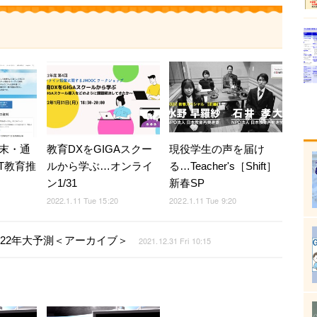
端末・通
教育DXをGIGAスクー
現役学生の声を届け
T教育推
ルから学ぶ…オンライ
る…Teacher's［Shift］
ン1/31
新春SP
2022.1.11 Tue 15:20
2022.1.11 Tue 9:20
2022年大予測＜アーカイブ＞
2021.12.31 Fri 10:15