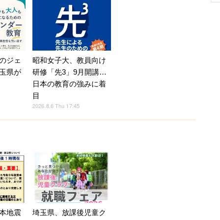
のジェ
昭和女子大、教員向け
玉県が
研修「先3」9月開講…
日本の教育の強みに着
目
2026.8.6 Thu 17:45
本地震
埼玉県、放課後児童ク