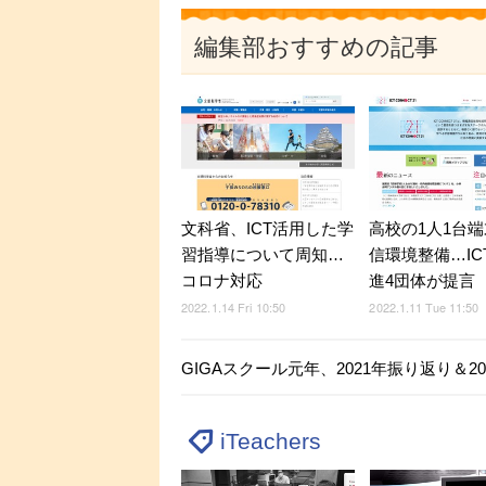
編集部おすすめの記事
文科省、ICT活用した学
高校の1人1台
習指導について周知…
信環境整備…IC
コロナ対応
進4団体が提言
2022.1.14 Fri 10:50
2022.1.11 Tue 11:50
GIGAスクール元年、2021年振り返り＆
iTeachers