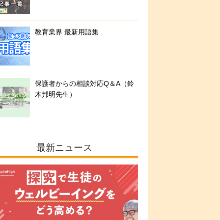
教育業界 最新用語集
保護者からの相談対応Q＆A（鈴
木邦明先生）
最新ニュース