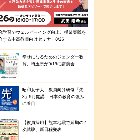
究学習でウェルビーイング向上、授業実践を
介する中高教員向けセミナー8/26
幸せになるためのジェンダー教
育、埼玉県が9/19に講演会
昭和女子大、教員向け研修「先
3」9月開講…日本の教育の強み
に着目
【教員採用】熊本地震で延期の2
次試験、新日程発表