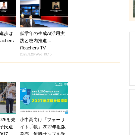
進歩は
低学年の生成AI活用実
chers
践と校内推進…
iTeachers TV
2025.3.26 Wed 19:15
026を先
小中高向け「フォーサ
子氏迎
イト手帳」2027年度版
/17
発売、無料サンプル受