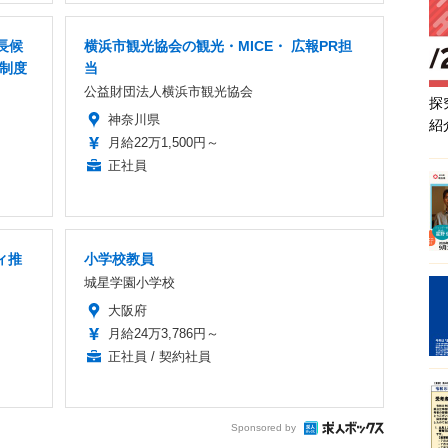
長候
横浜市観光協会の観光・MICE・ 広報PR担
金制度
当
公益財団法人横浜市観光協会
探
神奈川県
紹
月給22万1,500円～
正社員
ィ推
小学校教員
城星学園小学校
大阪府
月給24万3,786円～
正社員 / 契約社員
Sponsored by