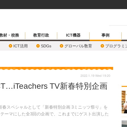
教材・校務
教育行政
ICT機器
事例
ICT活用
SDGs
グローバル敎育
プログラミ
2022.1.19 Wed 19:20
…iTeachers TV新春特別企画
日、2022新春スペシャルとして「新春特別企画 3ミニッツ祭り」を
」をテーマにした全3回の企画で、これまでにゲスト出演した