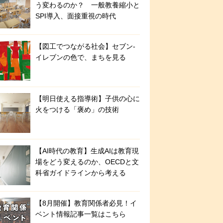
う変わるのか？ 一般教養縮小と
SPI導入、面接重視の時代
【図工でつながる社会】セブン‐
イレブンの色で、まちを見る
【明日使える指導術】子供の心に
火をつける「褒め」の技術
【AI時代の教育】生成AIは教育現
場をどう変えるのか、OECDと文
科省ガイドラインから考える
【8月開催】教育関係者必見！イ
ベント情報記事一覧はこちら