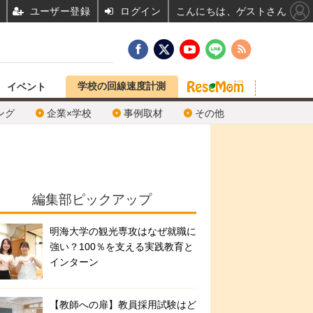
ユーザー登録
ログイン
こんにちは、ゲストさん
学校の回線速度計測
イベント
ング
企業×学校
事例取材
その他
編集部ピックアップ
明海大学の観光専攻はなぜ就職に
強い？100％を支える実践教育と
インターン
【教師への扉】教員採用試験はど