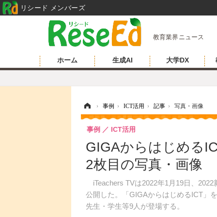
リシード メンバーズ
教育業界ニュース
ホーム
生成AI
大学DX
ホーム
›
事例
›
ICT活用
›
記事
›
写真・画像
事例
ICT活用
GIGAからはじめるICT
2枚目の写真・画像
iTeachers TVは2022年1月19
公開した。「GIGAからはじめるICT
先生・学生等9人が登場する。