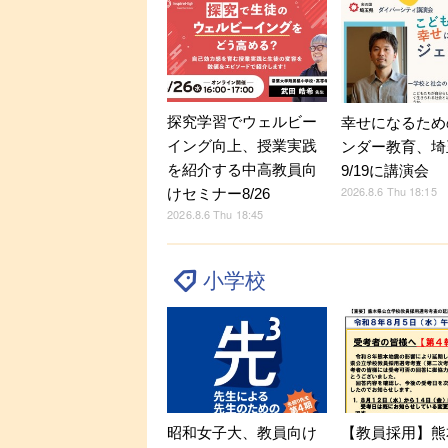
探究学習でウェルビー
幸せになるため
イング向上、授業実践
ンダー教育、埼
を紹介する中高教員向
9/19に講演会
2026.8.6 Thu 18:15
けセミナー8/26
2026.8.6 Thu 18:45
小学校
昭和女子大、教員向け
【教員採用】熊