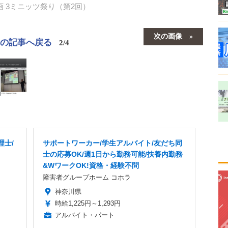
別企画 3ミニッツ祭り（第2回）
次の画像
この記事へ戻る
2/4
理士/
サポートワーカー/学生アルバイト/友だち同
士の応募OK/週1日から勤務可能/扶養内勤務
&WワークOK!資格・経験不問
障害者グループホーム コホラ
神奈川県
時給1,225円～1,293円
アルバイト・パート