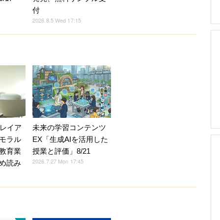
付
2026.8.5 Wed 17:15
Vレイア
未来の学習コンテンツ
モラル
EX「生成AIを活用した
教育業
授業と評価」8/21
2026.7.27 Mon 17:45
め読み