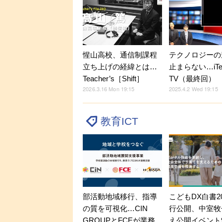
惺山高校、通信制課程
テクノロジーの
立ち上げの経緯とは…
止まらない…iTea
Teacher’s［Shift］
TV（最終回）
2026.3.16 Mon 19:15
2025.4.2 Wed 19:15
教育ICT
部活動地域移行、指導
こどもDX白書2
の質を可視化…CIN
行公開、中室牧
GROUPとFCEが業務
え公開イベント9