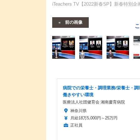
iTeachers TV【2022新春SP】新春特
前の画像
病院での栄養士・調理業務/栄養士・調
働きやすい環境
医療法人社団健育会 湘南慶育病院
神奈川県
月給18万5,000円～25万円
正社員