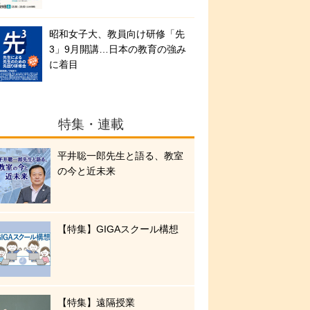
昭和女子大、教員向け研修「先
3」9月開講…日本の教育の強み
に着目
特集・連載
平井聡一郎先生と語る、教室
の今と近未来
【特集】GIGAスクール構想
【特集】遠隔授業