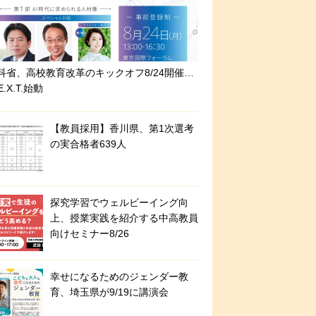
科省、高校教育改革のキックオフ8/24開催…
E.X.T.始動
【教員採用】香川県、第1次選考
の実合格者639人
探究学習でウェルビーイング向
上、授業実践を紹介する中高教員
向けセミナー8/26
幸せになるためのジェンダー教
育、埼玉県が9/19に講演会