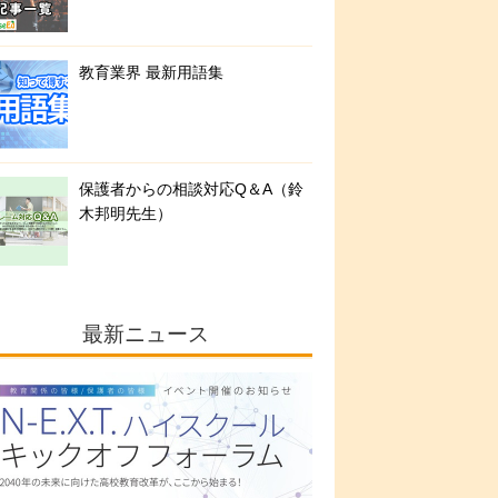
教育業界 最新用語集
保護者からの相談対応Q＆A（鈴
木邦明先生）
最新ニュース