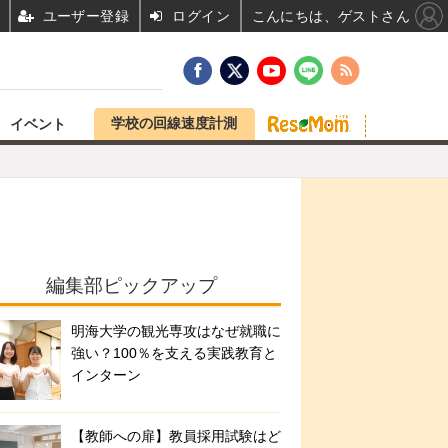
ユーザー登録
ログイン
こんにちは、ゲストさん
学校の回線速度計測
イベント
編集部ピックアップ
明海大学の観光専攻はなぜ就職に
強い？100％を支える実践教育と
インターン
【教師への扉】教員採用試験はど