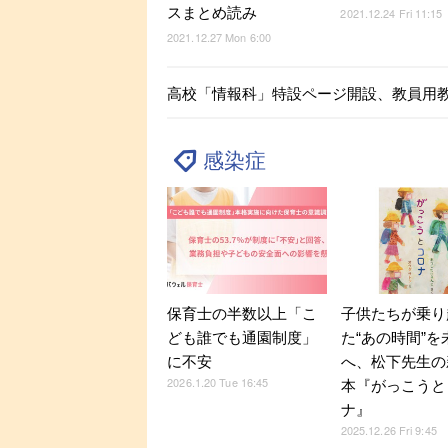
スまとめ読み
2021.12.24 Fri 11:15
2021.12.27 Mon 6:00
高校「情報科」特設ページ開設、教員用
感染症
保育士の半数以上「こ
子供たちが乗り
ども誰でも通園制度」
た“あの時間”を
に不安
へ、松下先生の
2026.1.20 Tue 16:45
本『がっこうと
ナ』
2025.12.26 Fri 9:45