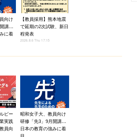
員向け
【教員採用】熊本地震
月開講…
で延期の2次試験、新日
みに着
程発表
2026.8.6 Thu 17:15
ルビー
昭和女子大、教員向け
業実践
研修「先3」9月開講…
教員向
日本の教育の強みに着
目