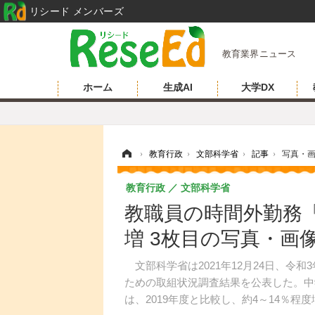
リシード メンバーズ
教育業界ニュース
ホーム
生成AI
大学DX
ホーム
›
教育行政
›
文部科学省
›
記事
›
写真・
教育行政
文部科学省
教職員の時間外勤務
増 3枚目の写真・画
文部科学省は2021年12月24日、令和
ための取組状況調査結果を公表した。中
は、2019年度と比較し、約4～14％程