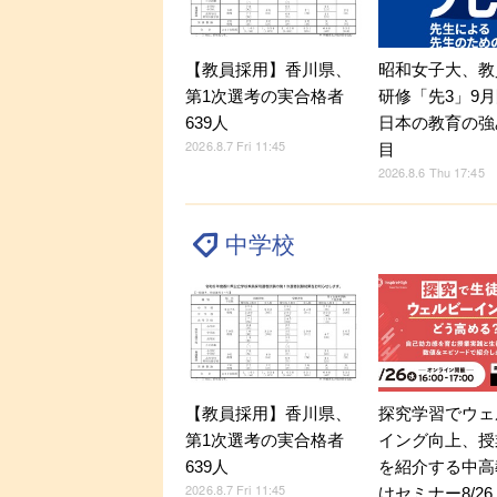
【教員採用】香川県、
昭和女子大、教
第1次選考の実合格者
研修「先3」9
639人
日本の教育の強
2026.8.7 Fri 11:45
目
2026.8.6 Thu 17:45
中学校
探究学習でウェ
【教員採用】香川県、
イング向上、授
第1次選考の実合格者
を紹介する中高
639人
2026.8.7 Fri 11:45
けセミナー8/26