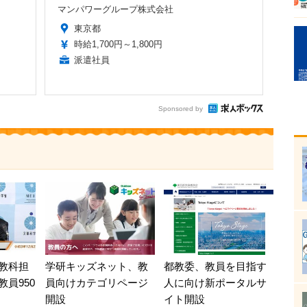
マンパワーグループ株式会社
東京都
時給1,700円～1,800円
派遣社員
Sponsored by
教科担
学研キッズネット、教
都教委、教員を目指す
員950
員向けカテゴリページ
人に向け新ポータルサ
開設
イト開設