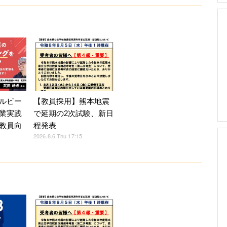
ルビー
【教員採用】熊本地震
業実践
で延期の2次試験、新日
教員向
程発表
2026.8.6 Thu 17:15