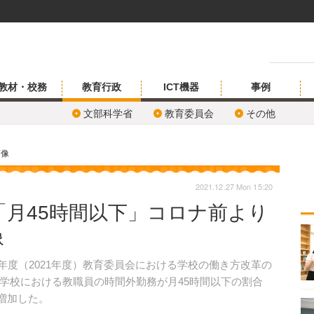
教材・校務
教育行政
ICT機器
事例
文部科学省
教育委員会
その他
画像
2021.12.27 Mon 15:20
「月45時間以下」コロナ前より
像
3年度（2021年度）教育委員会における学校の働き方改革の
学校における教職員の時間外勤務が月45時間以下の割合
度増加した。