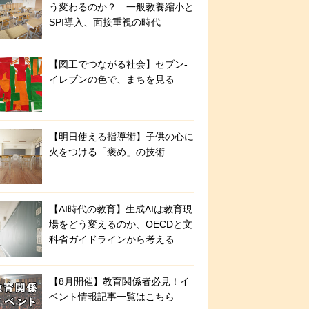
う変わるのか？ 一般教養縮小と
SPI導入、面接重視の時代
【図工でつながる社会】セブン‐
イレブンの色で、まちを見る
【明日使える指導術】子供の心に
火をつける「褒め」の技術
【AI時代の教育】生成AIは教育現
場をどう変えるのか、OECDと文
科省ガイドラインから考える
【8月開催】教育関係者必見！イ
ベント情報記事一覧はこちら