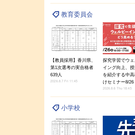
教育委員会
探究学習でウェ
【教員採用】香川県、
イング向上、授
第1次選考の実合格者
を紹介する中高
639人
2026.8.7 Fri 11:45
けセミナー8/26
2026.8.6 Thu 18:45
小学校