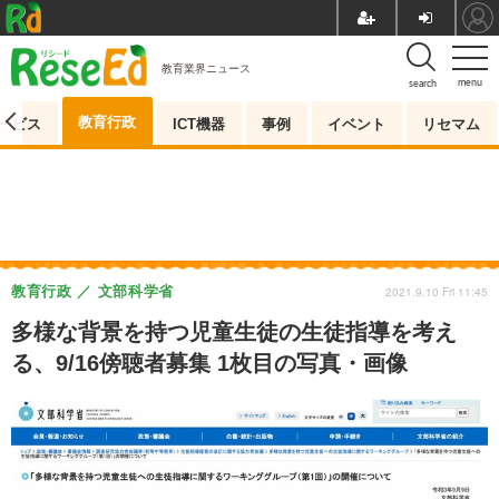
教育業界ニュース
menu
search
教育行政
ービス
ICT機器
事例
イベント
リセマム
教育行政
文部科学省
2021.9.10 Fri 11:45
多様な背景を持つ児童生徒の生徒指導を考え
る、9/16傍聴者募集 1枚目の写真・画像