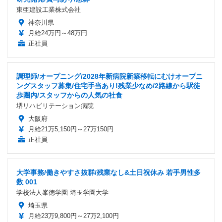
東亜建設工業株式会社
神奈川県
月給24万円～48万円
正社員
調理師/オープニング/2028年新病院新築移転にむけオープニ
ングスタッフ募集/住宅手当あり!残業少なめ/2路線から駅徒
歩圏内/スタッフからの人気の社食
堺リハビリテーション病院
大阪府
月給21万5,150円～27万150円
正社員
大学事務/働きやすさ抜群/残業なし&土日祝休み 若手男性多
数 001
学校法人峯徳学園 埼玉学園大学
埼玉県
月給23万9,800円～27万2,100円