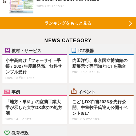
2026.7.31 Fri 15:45
ランキングをもっと見る
NEWS CATEGORY
教材・サービス
ICT機器
小中高向け「フォーサイト手
内田洋行、東京国立博物館の
帳」2027年度版発売、無料サ
新展示で専門知とICTを融合
ンプル受付
2026.7.17 Fri 13:15
2026.8.5 Wed 17:15
事例
イベント
「地方・単科」の室蘭工業大
こどもDX白書2026を先行公
学が示した大学DX成功の処方
開、中室牧子氏迎え公開イベ
箋
ント9/17
2026.8.4 Tue 12:15
2026.8.5 Wed 18:45
教育行政