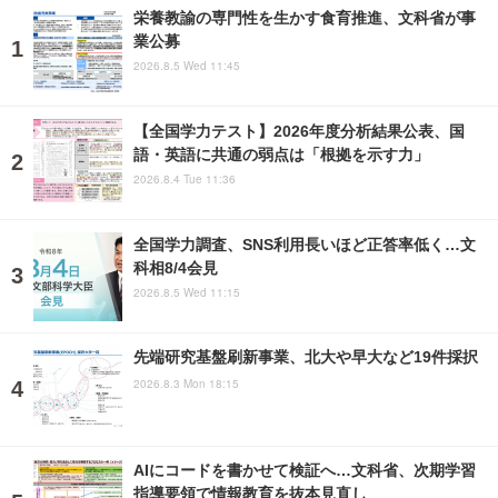
栄養教諭の専門性を生かす食育推進、文科省が事
業公募
2026.8.5 Wed 11:45
【全国学力テスト】2026年度分析結果公表、国
語・英語に共通の弱点は「根拠を示す力」
2026.8.4 Tue 11:36
全国学力調査、SNS利用長いほど正答率低く…文
科相8/4会見
2026.8.5 Wed 11:15
先端研究基盤刷新事業、北大や早大など19件採択
2026.8.3 Mon 18:15
AIにコードを書かせて検証へ…文科省、次期学習
指導要領で情報教育を抜本見直し