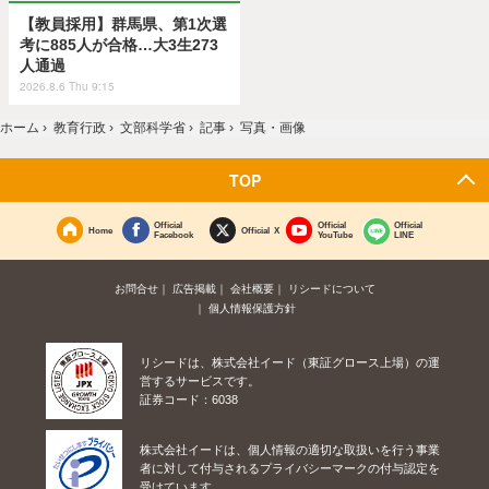
【教員採用】群馬県、第1次選
考に885人が合格…大3生273
人通過
2026.8.6 Thu 9:15
ホーム
›
教育行政
›
文部科学省
›
記事
›
写真・画像
TOP
Official
Official
Official
Home
Official X
Facebook
YouTube
LINE
お問合せ
広告掲載
会社概要
リシードについて
個人情報保護方針
リシードは、株式会社イード（東証グロース上場）の運
営するサービスです。
証券コード：6038
株式会社イードは、個人情報の適切な取扱いを行う事業
者に対して付与されるプライバシーマークの付与認定を
受けています。