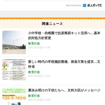
Sponsored by
関連ニュース
小中学校・幼稚園で抗原簡易キット活用へ…基本
的対処方針変更
教育行政
2021.8.27(金) 11:50
新しい時代の学校施設整備、推進方策を提言…文
科省
教育行政
2021.8.23(月) 17:20
夏休み明けの子供たちへ、文科大臣がメッセージ
教育行政
2021.8.20(金) 12:50