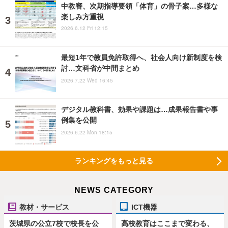
中教審、次期指導要領「体育」の骨子案…多様な
楽しみ方重視
2026.6.12 Fri 12:15
最短1年で教員免許取得へ、社会人向け新制度を検
討…文科省が中間まとめ
2026.7.22 Wed 16:45
デジタル教科書、効果や課題は…成果報告書や事
例集を公開
2026.6.22 Mon 18:15
ランキングをもっと見る
NEWS CATEGORY
教材・サービス
ICT機器
茨城県の公立7校で校長を公
高校教育はここまで変わる、