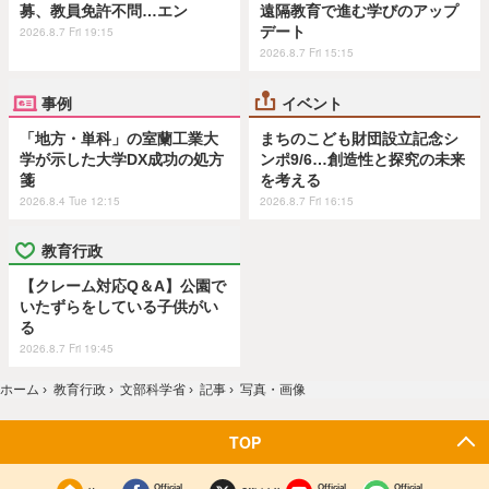
募、教員免許不問…エン
遠隔教育で進む学びのアップ
デート
2026.8.7 Fri 19:15
2026.8.7 Fri 15:15
事例
イベント
「地方・単科」の室蘭工業大
まちのこども財団設立記念シ
学が示した大学DX成功の処方
ンポ9/6…創造性と探究の未来
箋
を考える
2026.8.4 Tue 12:15
2026.8.7 Fri 16:15
教育行政
【クレーム対応Q＆A】公園で
いたずらをしている子供がい
る
2026.8.7 Fri 19:45
ホーム
›
教育行政
›
文部科学省
›
記事
›
写真・画像
TOP
Official
Official
Official