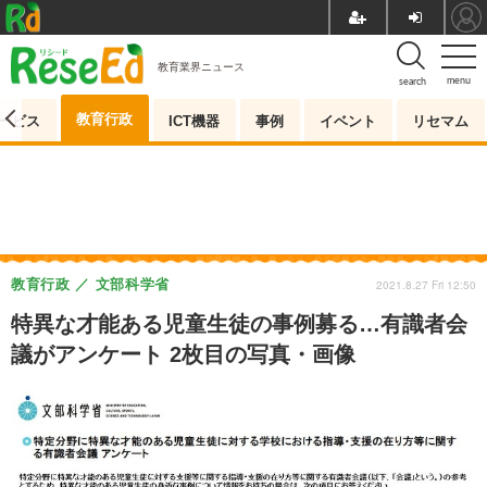
教育業界ニュース
menu
search
教育行政
ービス
ICT機器
事例
イベント
リセマム
教育行政
文部科学省
2021.8.27 Fri 12:50
特異な才能ある児童生徒の事例募る…有識者会
議がアンケート 2枚目の写真・画像