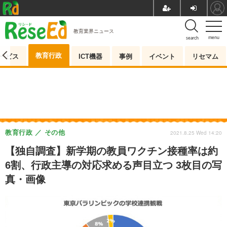
教育業界ニュース
menu
search
教育行政
ービス
ICT機器
事例
イベント
リセマム
教育行政
その他
2021.8.25 Wed 14:20
【独自調査】新学期の教員ワクチン接種率は約
6割、行政主導の対応求める声目立つ 3枚目の写
真・画像