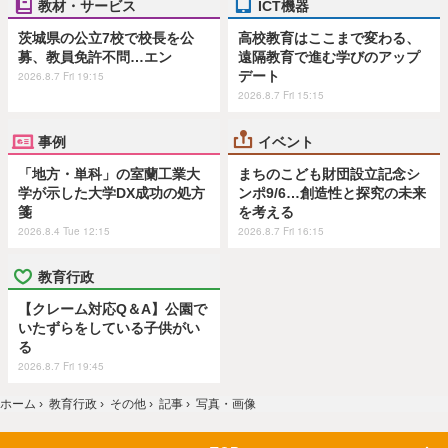
教材・サービス
ICT機器
茨城県の公立7校で校長を公
高校教育はここまで変わる、
募、教員免許不問…エン
遠隔教育で進む学びのアップ
デート
2026.8.7 Fri 19:15
2026.8.7 Fri 15:15
事例
イベント
「地方・単科」の室蘭工業大
まちのこども財団設立記念シ
学が示した大学DX成功の処方
ンポ9/6…創造性と探究の未来
箋
を考える
2026.8.4 Tue 12:15
2026.8.7 Fri 16:15
教育行政
【クレーム対応Q＆A】公園で
いたずらをしている子供がい
る
2026.8.7 Fri 19:45
ホーム
›
教育行政
›
その他
›
記事
›
写真・画像