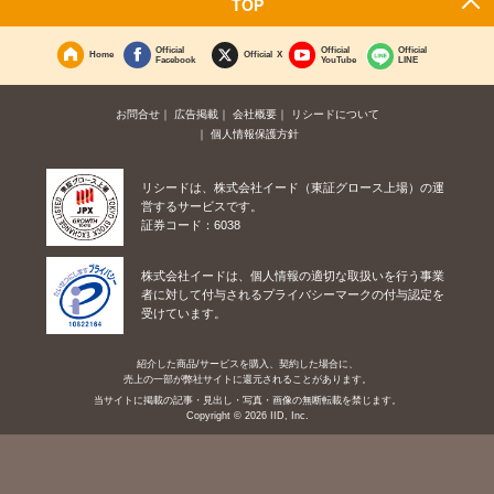
TOP
Official
Official
Official
Home
Official X
Facebook
YouTube
LINE
お問合せ
広告掲載
会社概要
リシードについて
個人情報保護方針
リシードは、株式会社イード（東証グロース上場）の運
営するサービスです。
証券コード：6038
株式会社イードは、個人情報の適切な取扱いを行う事業
者に対して付与されるプライバシーマークの付与認定を
受けています。
紹介した商品/サービスを購入、契約した場合に、
売上の一部が弊社サイトに還元されることがあります。
当サイトに掲載の記事・見出し・写真・画像の無断転載を禁じます。
Copyright © 2026 IID, Inc.