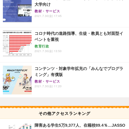
大学向け
教材・サービス
2021.7.30(金) 17:45
コロナ時代の進路指導、生徒・教員とも対面型イ
ベントを重視
教育行政
2021.7.30(金) 13:50
コンテンツ・対象学年拡充の「みんなでプログラ
ミング」有償版
教材・サービス
2021.7.30(金) 11:20
その他アクセスランキング
障害ある学生5万9,377人、在籍校89.4％…JASSO