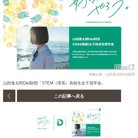
画像出典：山田進太郎D&I財団
山田進太郎D&I財団「STEM（理系）高校生女子奨学金」
この記事へ戻る