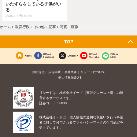
いたずらをしている子供がい
る
2026.8.7 Fri 19:45
ホーム
›
教育行政
›
その他
›
記事
›
写真・画像
TOP
Official
Official
Official
Home
Official X
Facebook
YouTube
LINE
お問合せ
広告掲載
会社概要
リシードについて
個人情報保護方針
リシードは、株式会社イード（東証グロース上場）の運
営するサービスです。
証券コード：6038
株式会社イードは、個人情報の適切な取扱いを行う事業
者に対して付与されるプライバシーマークの付与認定を
受けています。