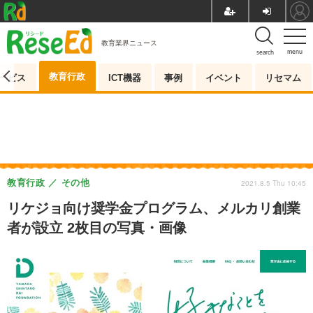
教育業界ニュース
menu
search
教育行政
ービス
ICT機器
事例
イベント
リセマム
教育行政
その他
2021.8.5 Thu 10:45
リケジョ向け奨学金プログラム、メルカリ創業
者が設立 2枚目の写真・画像