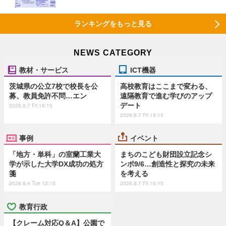
ランキングをもっと見る
NEWS CATEGORY
教材・サービス
ICT機器
茨城県の公立7校で校長を公
高校教育はここまで変わる、
募、教員免許不問…エン
遠隔教育で進む学びのアップ
デート
2026.8.7 Fri 19:15
2026.8.7 Fri 15:15
事例
イベント
「地方・単科」の室蘭工業大
まちのこども財団設立記念シ
学が示した大学DX成功の処方
ンポ9/6…創造性と探究の未来
箋
を考える
2026.8.4 Tue 12:15
2026.8.7 Fri 16:15
教育行政
【クレーム対応Q＆A】公園で