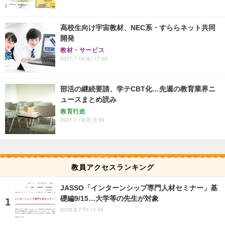
高校生向け宇宙教材、NEC系・すららネット共同
開発
教材・サービス
2021.7.16(金) 17:20
部活の継続要請、学テCBT化…先週の教育業界ニ
ュースまとめ読み
教育行政
2021.7.19(月) 8:50
教員アクセスランキング
JASSO「インターンシップ専門人材セミナー」基
礎編9/15…大学等の先生が対象
2026.8.7 Fri 13:45