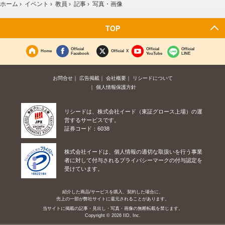
ホーム
›
イベント
›
教員
›
記事
›
写真・画像
TOP
Official
Official
Official
Home
Official X
Facebook
YouTube
LINE
お問合せ
広告掲載
会社概要
リシードについて
個人情報保護方針
リシードは、株式会社イード（東証グロース上場）の運
営するサービスです。
証券コード：6038
株式会社イードは、個人情報の適切な取扱いを行う事業
者に対して付与されるプライバシーマークの付与認定を
受けています。
紹介した商品/サービスを購入、契約した場合に、
売上の一部が弊社サイトに還元されることがあります。
当サイトに掲載の記事・見出し・写真・画像の無断転載を禁じます。
Copyright © 2026 IID, Inc.