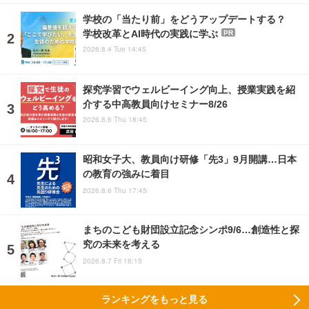
学校の「当たり前」をどうアップデートする？
学校改革とAI時代の実践に学ぶ
PR
2026.8.4 Tue 14:45
探究学習でウェルビーイング向上、授業実践を紹
介する中高教員向けセミナー8/26
2026.8.6 Thu 18:45
昭和女子大、教員向け研修「先3」9月開講…日本
の教育の強みに着目
2026.8.6 Thu 17:45
まちのこども財団設立記念シンポ9/6…創造性と探
究の未来を考える
2026.8.7 Fri 16:15
ランキングをもっと見る