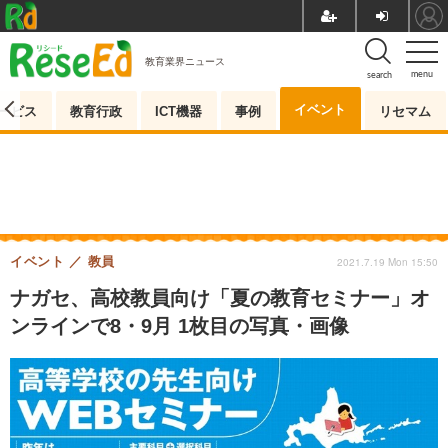
教育業界ニュース
menu
search
イベント
ービス
教育行政
ICT機器
事例
リセマム
イベント
教員
2021.7.19 Mon 15:50
ナガセ、高校教員向け「夏の教育セミナー」オ
ンラインで8・9月 1枚目の写真・画像