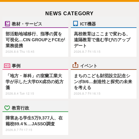
NEWS CATEGORY
教材・サービス
ICT機器
部活動地域移行、指導の質を
高校教育はここまで変わる、
可視化…CIN GROUPとFCEが
遠隔教育で進む学びのアップ
業務提携
デート
2026.8.6 Thu 15:45
2026.8.7 Fri 15:15
事例
イベント
「地方・単科」の室蘭工業大
まちのこども財団設立記念シ
学が示した大学DX成功の処方
ンポ9/6…創造性と探究の未来
箋
を考える
2026.8.4 Tue 12:15
2026.8.7 Fri 16:15
教育行政
障害ある学生5万9,377人、在
籍校89.4％…JASSO調査
2026.8.7 Fri 17:15