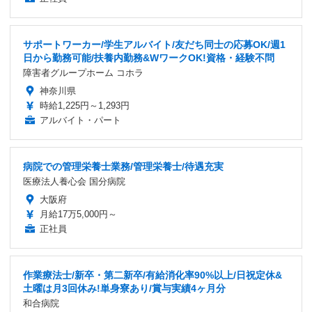
サポートワーカー/学生アルバイト/友だち同士の応募OK/週1
日から勤務可能/扶養内勤務&WワークOK!資格・経験不問
障害者グループホーム コホラ
神奈川県
時給1,225円～1,293円
アルバイト・パート
病院での管理栄養士業務/管理栄養士/待遇充実
医療法人養心会 国分病院
大阪府
月給17万5,000円～
正社員
作業療法士/新卒・第二新卒/有給消化率90%以上/日祝定休&
土曜は月3回休み!単身寮あり/賞与実績4ヶ月分
和合病院