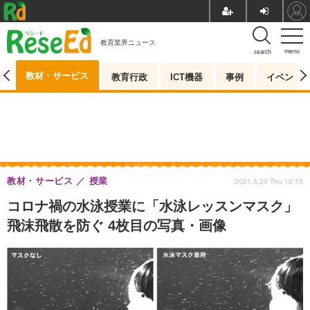
教育業界ニュース
menu
search
教材・サービス
測
教育行政
ICT機器
事例
イベント
教材・サービス
授業
2021.5.20 Thu 10:15
コロナ禍の水泳授業に「水泳レッスンマスク」
飛沫飛散を防ぐ 4枚目の写真・画像