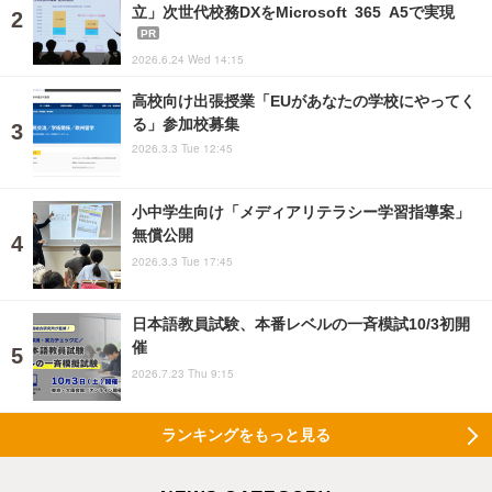
立」次世代校務DXをMicrosoft 365 A5で実現
PR
2026.6.24 Wed 14:15
高校向け出張授業「EUがあなたの学校にやってく
る」参加校募集
2026.3.3 Tue 12:45
小中学生向け「メディアリテラシー学習指導案」
無償公開
2026.3.3 Tue 17:45
日本語教員試験、本番レベルの一斉模試10/3初開
催
2026.7.23 Thu 9:15
ランキングをもっと見る