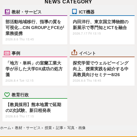
NEWS CATEGORY
教材・サービス
ICT機器
部活動地域移行、指導の質を
内田洋行、東京国立博物館の
可視化…CIN GROUPとFCEが
新展示で専門知とICTを融合
業務提携
2026.7.17 Fri 13:15
2026.8.6 Thu 15:45
事例
イベント
「地方・単科」の室蘭工業大
探究学習でウェルビーイング
学が示した大学DX成功の処方
向上、授業実践を紹介する中
箋
高教員向けセミナー8/26
2026.8.4 Tue 12:15
2026.8.6 Thu 18:45
教育行政
【教員採用】熊本地震で延期
の2次試験、新日程発表
2026.8.6 Thu 17:15
ホーム
›
教材・サービス
›
授業
›
記事
›
写真・画像