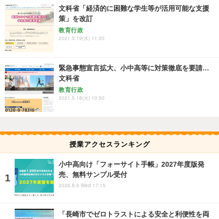
文科省「経済的に困難な学生等が活用可能な支援
策」を改訂
教育行政
2021.5.19(水) 11:20
緊急事態宣言拡大、小中高等に対策徹底を要請…
文科省
教育行政
2021.5.18(火) 10:50
授業アクセスランキング
小中高向け「フォーサイト手帳」2027年度版発
売、無料サンプル受付
2026.8.5 Wed 17:15
「長崎市でゼロトラストによる安全と利便性を両