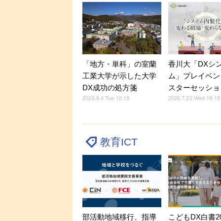
「地方・単科」の室蘭
香川大「DXシ
工業大学が示した大学
ム」プレイベン
DX成功の処方箋
スターセッショ
2026.8.4 Tue 12:15
2026.7.22 Wed 18:15
教育ICT
部活動地域移行、指導
こどもDX白書2