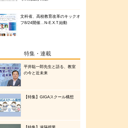
文科省、高校教育改革のキックオ
フ8/24開催…N-E.X.T.始動
特集・連載
平井聡一郎先生と語る、教室
の今と近未来
【特集】GIGAスクール構想
【特集】遠隔授業