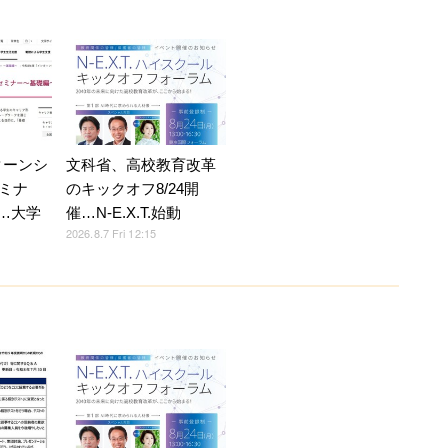
ターンシ
文科省、高校教育改革
ミナ
のキックオフ8/24開
5…大学
催…N-E.X.T.始動
2026.8.7 Fri 12:15