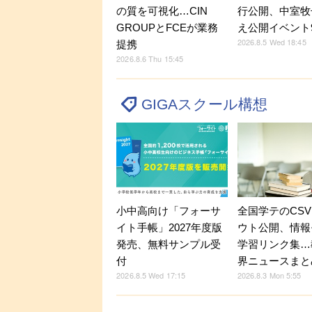
の質を可視化…CIN
行公開、中室牧
GROUPとFCEが業務
え公開イベント9
2026.8.5 Wed 18:45
提携
2026.8.6 Thu 15:45
GIGAスクール構想
小中高向け「フォーサ
全国学テのCS
イト手帳」2027年度版
ウト公開、情報
発売、無料サンプル受
学習リンク集…
付
界ニュースまと
2026.8.5 Wed 17:15
2026.8.3 Mon 5:55