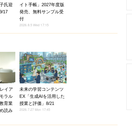
子氏迎
イト手帳」2027年度版
/17
発売、無料サンプル受
付
2026.8.5 Wed 17:15
Vレイア
未来の学習コンテンツ
モラル
EX「生成AIを活用した
教育業
授業と評価」8/21
2026.7.27 Mon 17:45
め読み