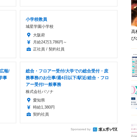
小学校教員
城星学園小学校
高
大阪府
び
月給24万3,786円～
正社員 / 契約社員
広報/
総合・フロアー受付/大学での総合受付・庶
学事
務事務のお仕事/週4日以下/駅近/総合・フロ
アー受付/一般事務
株式会社パソナ
愛知県
時給1,380円
契約社員
Sponsored by