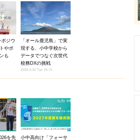
ンポジウ
「オール鹿児島」で実
トやポ
現する、小中学校から
ンも
データでつなぐ次世代
校務DXの挑戦
2026.6.30 Tue 20:15
026を先
小中高向け「フォーサ