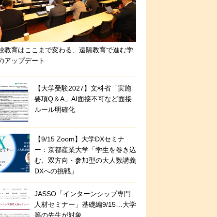
校教育はここまで変わる、遠隔教育で進む学
のアップデート
【大学受験2027】文科省「実施
要項Q＆A」AI面接不可など面接
ルール明確化
【9/15 Zoom】大学DXセミナ
ー：京都産業大学「学生を巻き込
む、双方向・参加型の大人数講義
DXへの挑戦」
JASSO「インターンシップ専門
人材セミナー」基礎編9/15…大学
等の先生が対象