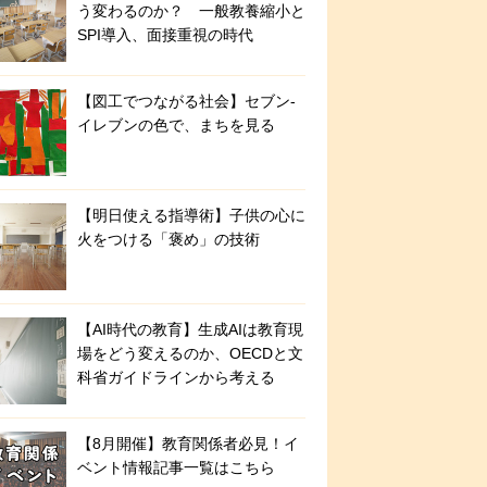
う変わるのか？ 一般教養縮小と
SPI導入、面接重視の時代
【図工でつながる社会】セブン‐
イレブンの色で、まちを見る
【明日使える指導術】子供の心に
火をつける「褒め」の技術
【AI時代の教育】生成AIは教育現
場をどう変えるのか、OECDと文
科省ガイドラインから考える
【8月開催】教育関係者必見！イ
ベント情報記事一覧はこちら