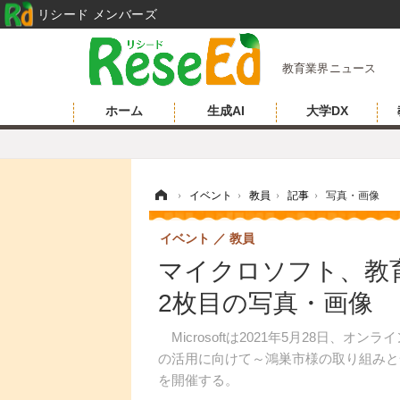
リシード メンバーズ
教育業界ニュース
ホーム
生成AI
大学DX
ホーム
›
イベント
›
教員
›
記事
›
写真・画像
イベント
教員
マイクロソフト、教育
2枚目の写真・画像
Microsoftは2021年5月28日、
の活用に向けて～鴻巣市様の取り組みと
を開催する。