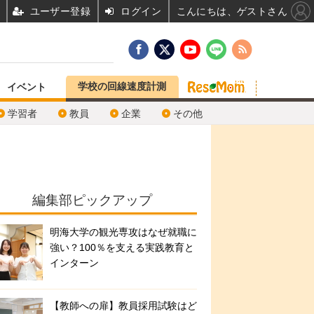
ユーザー登録
ログイン
こんにちは、ゲストさん
学校の回線速度計測
イベント
学習者
教員
企業
その他
編集部ピックアップ
明海大学の観光専攻はなぜ就職に
強い？100％を支える実践教育と
インターン
【教師への扉】教員採用試験はど