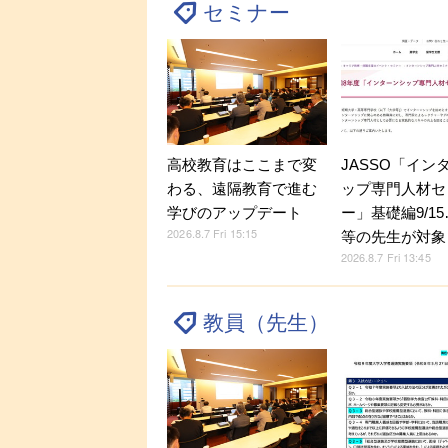
セミナー
JASSO「イン
高校教育はここまで変
ップ専門人材セ
わる、遠隔教育で進む
ー」基礎編9/1
学びのアップデート
2026.8.7 Fri 15:15
等の先生が対象
2026.8.7 Fri 13:45
教員（先生）