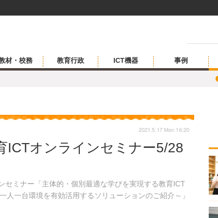
教材・校務
教育行政
ICT機器
事例
2021.5.17 Mon 16:20
ICTオンラインセミナー5/28
オンラインセミナー「主体的・個別最適な学びを実現する教育ICT
一人一台環境を有効活用するソリューションのご紹介～」