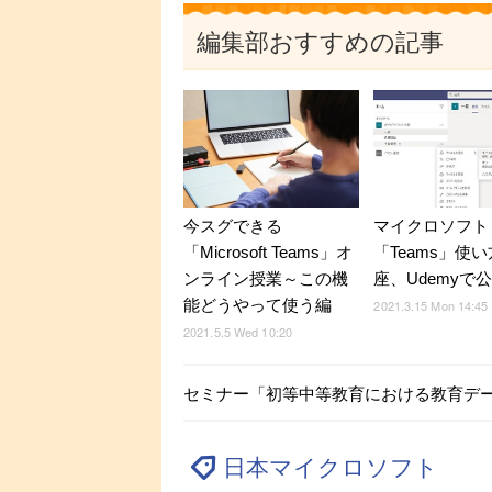
編集部おすすめの記事
今スグできる
マイクロソフト
「Microsoft Teams」オ
「Teams」使
ンライン授業～この機
座、Udemyで
能どうやって使う編
2021.3.15 Mon 14:45
2021.5.5 Wed 10:20
セミナー「初等中等教育における教育データ
日本マイクロソフト