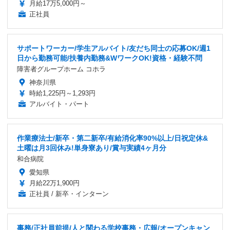
月給17万5,000円～
正社員
サポートワーカー/学生アルバイト/友だち同士の応募OK/週1
日から勤務可能/扶養内勤務&WワークOK!資格・経験不問
障害者グループホーム コホラ
神奈川県
時給1,225円～1,293円
アルバイト・パート
作業療法士/新卒・第二新卒/有給消化率90%以上/日祝定休&
土曜は月3回休み!単身寮あり/賞与実績4ヶ月分
和合病院
愛知県
月給22万1,900円
正社員 / 新卒・インターン
事務/正社員前提/人と関わる学校事務・広報/オープンキャン