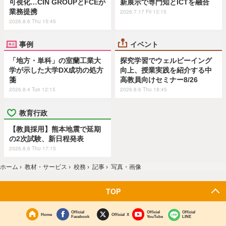
可視化…CIN GROUPとFCEが
新展示で専門知とICTを融合
業務提携
2026.7.17 Fri 13:15
2026.8.6 Thu 15:45
事例
イベント
「地方・単科」の室蘭工業大
探究学習でウェルビーイング
学が示した大学DX成功の処方
向上、授業実践を紹介する中
箋
高教員向けセミナー8/26
2026.8.4 Tue 12:15
2026.8.6 Thu 18:45
教育行政
【教員採用】熊本地震で延期
の2次試験、新日程発表
2026.8.6 Thu 17:15
ホーム
›
教材・サービス
›
校務
›
記事
›
写真・画像
TOP
Official
Official
Official
Home
Official X
Facebook
YouTube
LINE