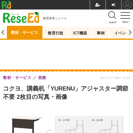
教育業界ニュース
menu
search
教材・サービス
測
教育行政
ICT機器
事例
イベント
教材・サービス
校務
2021.5.17 Mon 12:20
コクヨ、講義机「YURENU」アジャスター調節
不要 2枚目の写真・画像