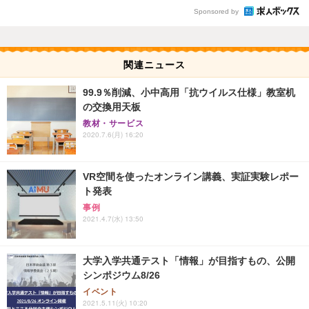
Sponsored by
関連ニュース
99.9％削減、小中高用「抗ウイルス仕様」教室机
の交換用天板
教材・サービス
2020.7.6(月) 16:20
VR空間を使ったオンライン講義、実証実験レポー
ト発表
事例
2021.4.7(水) 13:50
大学入学共通テスト「情報」が目指すもの、公開
シンポジウム8/26
イベント
2021.5.11(火) 10:20