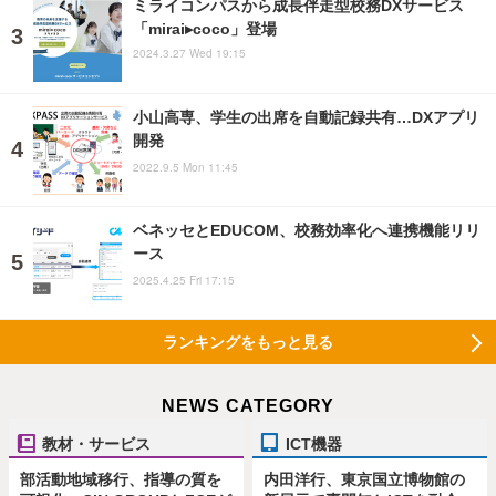
ミライコンパスから成長伴走型校務DXサービス
「mirai▸coco」登場
2024.3.27 Wed 19:15
小山高専、学生の出席を自動記録共有…DXアプリ
開発
2022.9.5 Mon 11:45
ベネッセとEDUCOM、校務効率化へ連携機能リリ
ース
2025.4.25 Fri 17:15
ランキングをもっと見る
NEWS CATEGORY
教材・サービス
ICT機器
部活動地域移行、指導の質を
内田洋行、東京国立博物館の