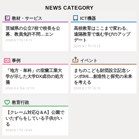
NEWS CATEGORY
教材・サービス
ICT機器
茨城県の公立7校で校長を公
高校教育はここまで変わる、
募、教員免許不問…エン
遠隔教育で進む学びのアップ
デート
2026.8.7 Fri 19:15
2026.8.7 Fri 15:15
事例
イベント
「地方・単科」の室蘭工業大
まちのこども財団設立記念シ
学が示した大学DX成功の処方
ンポ9/6…創造性と探究の未来
箋
を考える
2026.8.4 Tue 12:15
2026.8.7 Fri 16:15
教育行政
【クレーム対応Q＆A】公園で
いたずらをしている子供がい
る
2026.8.7 Fri 19:45