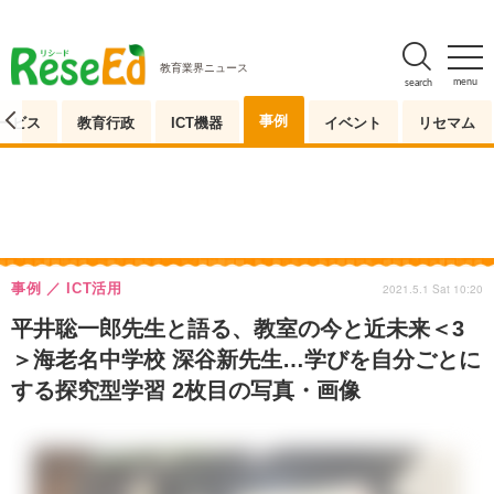
教育業界ニュース
menu
search
事例
ービス
教育行政
ICT機器
イベント
リセマム
事例
ICT活用
2021.5.1 Sat 10:20
平井聡一郎先生と語る、教室の今と近未来＜3
＞海老名中学校 深谷新先生…学びを自分ごとに
する探究型学習 2枚目の写真・画像