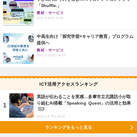
「Shuffle.」
教材・サービス
2021.4.5(月) 14:50
中高生向け「探究学習×キャリア教育」プログラム
提供へ
教材・サービス
2021.3.22(月) 16:15
ICT活用アクセスランキング
英語が伝わることを実感…多摩市立北諏訪小が取
り組むAI搭載「Speaking Quest」の活用と効果
PR
2022.3.3 Thu 16:20
ランキングをもっと見る