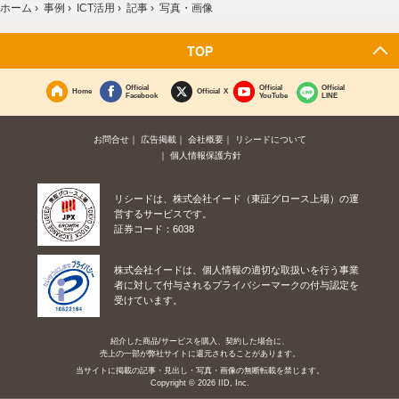
ホーム
›
事例
›
ICT活用
›
記事
›
写真・画像
TOP
Official
Official
Official
Home
Official X
Facebook
YouTube
LINE
お問合せ
広告掲載
会社概要
リシードについて
個人情報保護方針
リシードは、株式会社イード（東証グロース上場）の運
営するサービスです。
証券コード：6038
株式会社イードは、個人情報の適切な取扱いを行う事業
者に対して付与されるプライバシーマークの付与認定を
受けています。
紹介した商品/サービスを購入、契約した場合に、
売上の一部が弊社サイトに還元されることがあります。
当サイトに掲載の記事・見出し・写真・画像の無断転載を禁じます。
Copyright © 2026 IID, Inc.