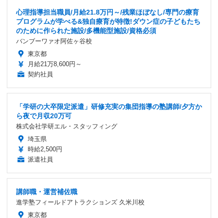
心理指導担当職員/月給21.8万円～/残業ほぼなし/専門の療育
プログラムが学べる&独自療育が特徴!ダウン症の子どもたち
のために作られた施設/多機能型施設/資格必須
バンブーワァオ阿佐ヶ谷校
東京都
月給21万8,600円～
契約社員
「学研の大卒限定派遣」研修充実の集団指導の塾講師/夕方か
ら夜で月収20万可
株式会社学研エル・スタッフィング
埼玉県
時給2,500円
派遣社員
講師職・運営補佐職
進学塾フィールドアトラクションズ 久米川校
東京都