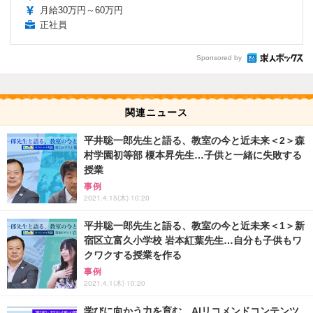
月給30万円～60万円
正社員
Sponsored by
関連ニュース
平井聡一郎先生と語る、教室の今と近未来＜2＞森
村学園初等部 榎本昇先生…子供と一緒に失敗する
授業
事例
2021.4.15(木) 10:20
平井聡一郎先生と語る、教室の今と近未来＜1＞新
宿区立富久小学校 岩本紅葉先生…自分も子供もワ
クワクする授業を作る
事例
2021.4.1(木) 10:20
学びに向かう力を育む…AIリコメンドコンテンツ