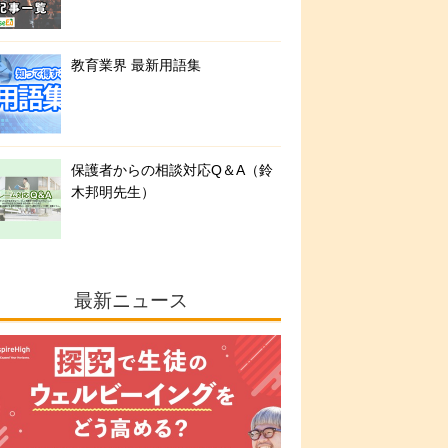
教育業界 最新用語集
保護者からの相談対応Q＆A（鈴
木邦明先生）
最新ニュース