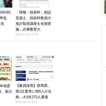
SNS利
「情報・技術科」創設
率低
見据え、技術科教員の
会見
免許取得講座を全国実
施…兵庫教育大
2026.8.4 Tue 17:45
【教員採用】群馬県、
本地震
第1次選考に885人が合
験、新日
格…大3生273人通過
2026.8.6 Thu 9:15