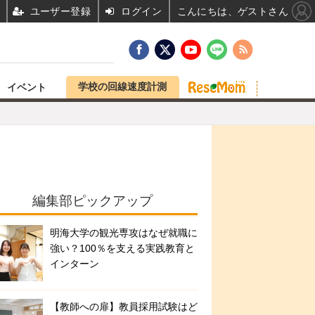
ユーザー登録
ログイン
こんにちは、ゲストさん
学校の回線速度計測
イベント
編集部ピックアップ
明海大学の観光専攻はなぜ就職に
強い？100％を支える実践教育と
インターン
【教師への扉】教員採用試験はど