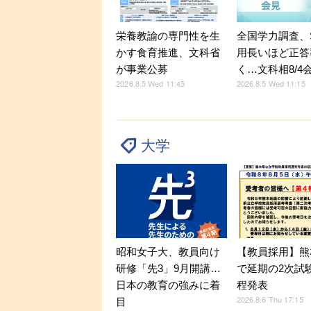
全国学力調査、
栄養教諭の専門性を生
用長いほど正答
かす食育推進、文科省
く…文科相8/4
が事業公募
2026.8.5 Wed 11:15
2026.8.5 Wed 11:45
大学
昭和女子大、教員向け
【教員採用】熊
研修「先3」9月開講…
で延期の2次試
日本の教育の強みに着
程発表
2026.8.6 Thu 17:15
目