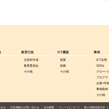
務
教育行政
ICT機器
事例
文部科学省
授業
ICT活用
教育委員会
校務
SDGs
その他
その他
グローバ
プログラ
企業×学
事例取材
その他
合わせ
広告掲載のお問い合わせ
会社概要
リシードについて
個人情報保護方針
イ