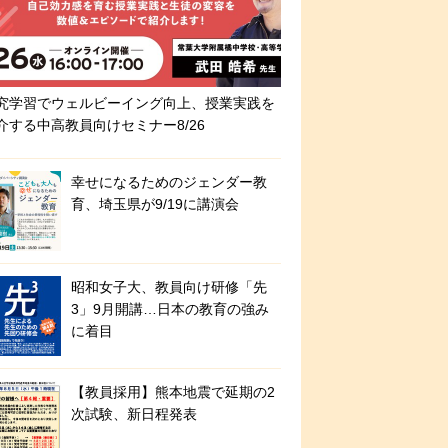
究学習でウェルビーイング向上、授業実践を
介する中高教員向けセミナー8/26
幸せになるためのジェンダー教
育、埼玉県が9/19に講演会
昭和女子大、教員向け研修「先
3」9月開講…日本の教育の強み
に着目
【教員採用】熊本地震で延期の2
次試験、新日程発表