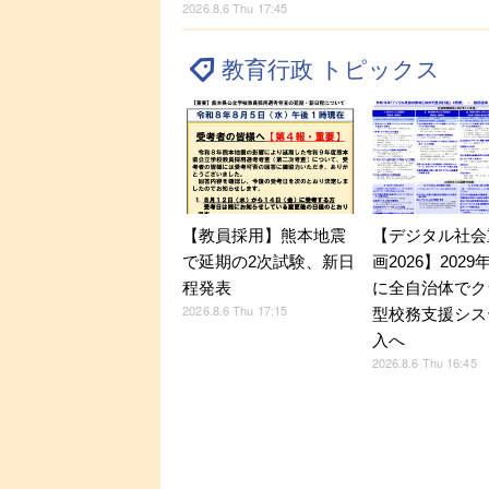
2026.8.6 Thu 17:45
教育行政 トピックス
【デジタル社会
【教員採用】熊本地震
画2026】202
で延期の2次試験、新日
に全自治体でク
程発表
2026.8.6 Thu 17:15
型校務支援シス
入へ
2026.8.6 Thu 16:45