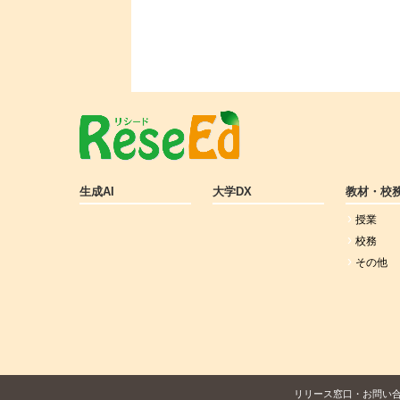
生成AI
大学DX
教材・校
授業
校務
その他
リリース窓口・お問い