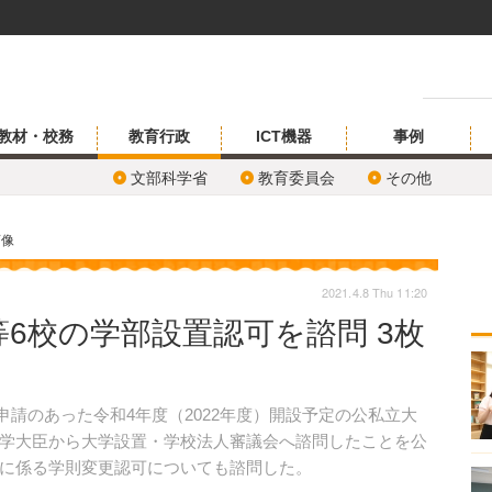
教材・校務
教育行政
ICT機器
事例
文部科学省
教育委員会
その他
画像
2021.4.8 Thu 11:20
6校の学部設置認可を諮問 3枚
に申請のあった令和4年度（2022年度）開設予定の公私立大
学大臣から大学設置・学校法人審議会へ諮問したことを公
に係る学則変更認可についても諮問した。