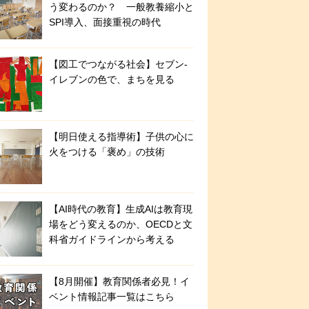
う変わるのか？ 一般教養縮小と
SPI導入、面接重視の時代
【図工でつながる社会】セブン‐
イレブンの色で、まちを見る
【明日使える指導術】子供の心に
火をつける「褒め」の技術
【AI時代の教育】生成AIは教育現
場をどう変えるのか、OECDと文
科省ガイドラインから考える
【8月開催】教育関係者必見！イ
ベント情報記事一覧はこちら