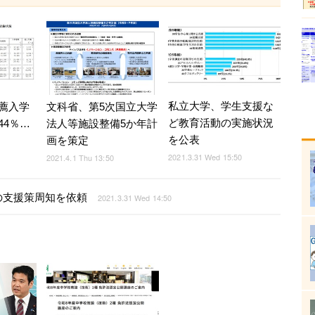
私立大学、学生支援な
薦入学
文科省、第5次国立大学
ど教育活動の実施状況
44％…
法人等施設整備5か年計
を公表
画を策定
2021.3.31 Wed 15:50
2021.4.1 Thu 13:50
の支援策周知を依頼
2021.3.31 Wed 14:50