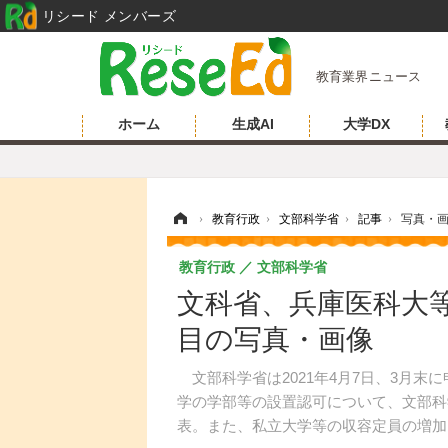
リシード メンバーズ
教育業界ニュース
ホーム
生成AI
大学DX
ホーム
›
教育行政
›
文部科学省
›
記事
›
写真・
教育行政
文部科学省
文科省、兵庫医科大等
目の写真・画像
文部科学省は2021年4月7日、3月末
学の学部等の設置認可について、文部科
表。また、私立大学等の収容定員の増加