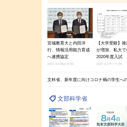
宮城教育大と内田洋
【大学受験】推
行、情報活用能力育成
が増加、私大で
へ連携協定
2020年度入試
2021.4.5 Mon 9:50
2021.4.2 Fri 11:50
文科省、新年度に向けコロナ禍の学生へ
文部科学省