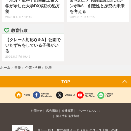
「地方・単科」の室蘭工業大
まちのこども財団設立記念シ
学が示した大学DX成功の処方
ンポ9/6…創造性と探究の未来
箋
を考える
2026.8.4 Tue 12:15
2026.8.7 Fri 16:15
教育行政
【クレーム対応Q＆A】公園で
いたずらをしている子供がい
る
2026.8.7 Fri 19:45
ホーム
›
事例
›
企業×学校
›
記事
TOP
Official
Official
Official
Home
Official X
Facebook
YouTube
LINE
お問合せ
広告掲載
会社概要
リシードについて
個人情報保護方針
リシードは、株式会社イード（東証グロース上場）の運