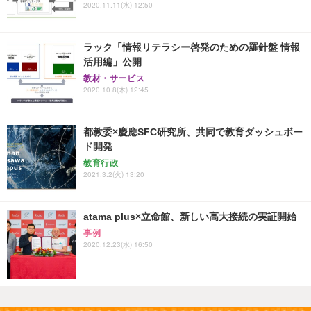
2020.11.11(水) 12:50
ラック「情報リテラシー啓発のための羅針盤 情報
活用編」公開
教材・サービス
2020.10.8(木) 12:45
都教委×慶應SFC研究所、共同で教育ダッシュボー
ド開発
教育行政
2021.3.2(火) 13:20
atama plus×立命館、新しい高大接続の実証開始
事例
2020.12.23(水) 16:50