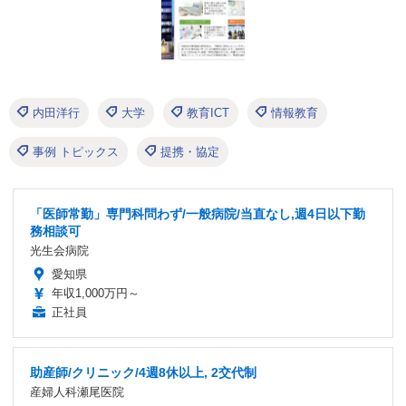
内田洋行
大学
教育ICT
情報教育
事例 トピックス
提携・協定
「医師常勤」専門科問わず/一般病院/当直なし,週4日以下勤
務相談可
光生会病院
愛知県
年収1,000万円～
正社員
助産師/クリニック/4週8休以上, 2交代制
産婦人科瀬尾医院