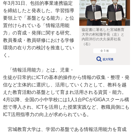
年3月31日、包括的事業連携協定
を締結したと発表した。学習指導
要領上で「基盤となる能力」と位
置付けられている「情報活用能
協定書に署名した宮城教育
力」の育成・発揮に関する研究、
大学の村松隆学長（左）と
内田洋行の大久保昇社長
教員養成・教員研修における学修
（右）
環境の在り方の検討を推進してい
全 5 枚
く。
拡大写真
「情報活用能力」とは、児童・
生徒が日常的にICTの基本的操作から情報の収集・整理・発
信など主体的に選択し、活用していく力として、教科を越
えた教育活動の基盤として育まれ活用される資質・能力。
4月以降、全国の小中学校には1人1台PCがGIGAスクール構
想で導入され、ICTを活用した授業実践など、教職員側にも
ICT活用指導力の向上が求められている。
宮城教育大学は、学習の基盤である情報活用能力を育成