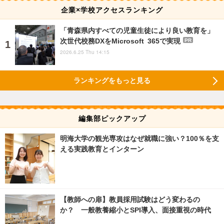
企業×学校アクセスランキング
「青森県内すべての児童生徒により良い教育を」
次世代校務DXをMicrosoft 365で実現
PR
2026.6.25 Thu 14:15
ランキングをもっと見る
編集部ピックアップ
明海大学の観光専攻はなぜ就職に強い？100％を支
える実践教育とインターン
【教師への扉】教員採用試験はどう変わるの
か？ 一般教養縮小とSPI導入、面接重視の時代