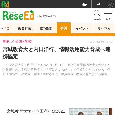
教育業界ニュース
menu
search
事例
ービス
教育行政
ICT機器
イベント
リセマム
事例
企業×学校
2021.4.5 Mon 9:50
宮城教育大と内田洋行、情報活用能力育成へ連
携協定
宮城教育大学と内田洋行は2021年3月31日、包括的事業連携協定を締結した
と発表した。学習指導要領上で「基盤となる能力」と位置付けられている「情
報活用能力」の育成・発揮に関する研究、教員養成・教員研修における学修環
境の在り方の検討を推進していく。
宮城教育大学と内田洋行は2021