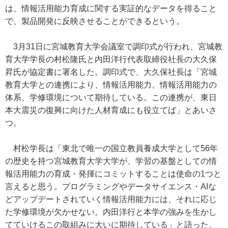
は、情報活用能力育成に関する実証的なデータを得ること
で、製品開発に反映させることができるという。
3月31日に宮城教育大学会議室で調印式が行われ、宮城教
育大学学長の村松隆氏と内田洋行代表取締役社長の大久保
昇氏が協定書に署名した。調印式で、大久保社長は「宮城
教育大学との連携により、情報活用能力、情報活用能力の
体系、学修環境について期待している。この連携が、東日
本大震災の復興に向けた人材育成にも役立てば」とあいさ
つ。
村松学長は「東北で唯一の国立教員養成大学として56年
の歴史を持つ宮城教育大学大学が、学習の基盤としての情
報活用能力の育成・発揮にコミットすることは使命の1つと
言えると思う。プログラミングやデータサイエンス・AIな
どアップデートされていく情報活用能力には、それに応じ
た学修環境が欠かせない。内田洋行と本学の強みを生かし
てていけるこの取組みに大いに期待している」と語った。