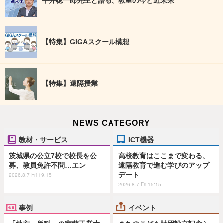
平井聡一郎先生と語る、教室の今と近未来
【特集】GIGAスクール構想
【特集】遠隔授業
NEWS CATEGORY
教材・サービス
ICT機器
茨城県の公立7校で校長を公
高校教育はここまで変わる、
募、教員免許不問…エン
遠隔教育で進む学びのアップ
デート
2026.8.7 Fri 19:15
2026.8.7 Fri 15:15
事例
イベント