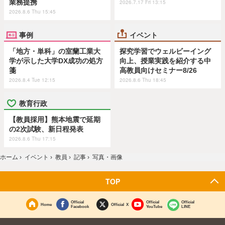
業務提携
2026.7.17 Fri 13:15
2026.8.6 Thu 15:45
事例
イベント
「地方・単科」の室蘭工業大
探究学習でウェルビーイング
学が示した大学DX成功の処方
向上、授業実践を紹介する中
箋
高教員向けセミナー8/26
2026.8.4 Tue 12:15
2026.8.6 Thu 18:45
教育行政
【教員採用】熊本地震で延期
の2次試験、新日程発表
2026.8.6 Thu 17:15
ホーム
›
イベント
›
教員
›
記事
›
写真・画像
TOP
Official
Official
Official
Home
Official X
Facebook
YouTube
LINE