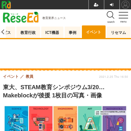
教育業界ニュース
menu
search
イベント
ービス
教育行政
ICT機器
事例
リセマム
イベント
教員
2021.2.25 Thu 16:50
東大、STEAM教育シンポジウム3/20…
Makeblockが後援 1枚目の写真・画像