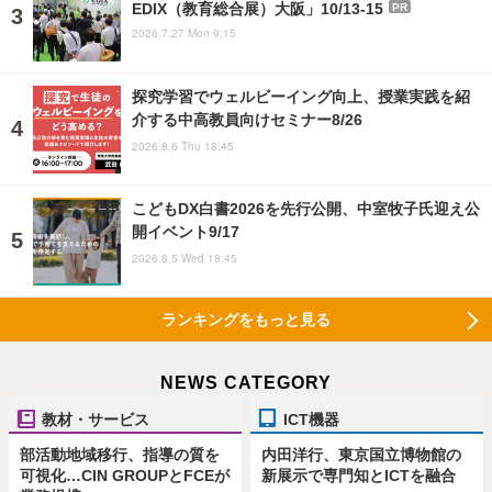
EDIX（教育総合展）大阪」10/13-15
PR
2026.7.27 Mon 9:15
探究学習でウェルビーイング向上、授業実践を紹
介する中高教員向けセミナー8/26
2026.8.6 Thu 18:45
こどもDX白書2026を先行公開、中室牧子氏迎え公
開イベント9/17
2026.8.5 Wed 18:45
ランキングをもっと見る
NEWS CATEGORY
教材・サービス
ICT機器
部活動地域移行、指導の質を
内田洋行、東京国立博物館の
可視化…CIN GROUPとFCEが
新展示で専門知とICTを融合