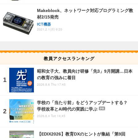
Makeblock、ネットワーク対応プログラミング教
材2/15発売
ICT機器
2021.2.1(月) 9:20
教員アクセスランキング
昭和女子大、教員向け研修「先3」9月開講…日本
の教育の強みに着目
2026.8.6 Thu 17:45
学校の「当たり前」をどうアップデートする？
学校改革とAI時代の実践に学ぶ
PR
2026.8.4 Tue 14:45
【EDIX2026】教育DXのヒントが集結「第9回