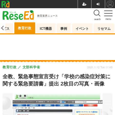
教育業界ニュース
menu
search
教育行政
ービス
ICT機器
事例
イベント
リセマム
教育行政
文部科学省
2021.1.12 Tue 11:45
全教、緊急事態宣言受け「学校の感染症対策に
関する緊急要請書」提出 2枚目の写真・画像