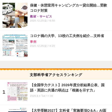
保健・休憩室用キャンピングカー貸出開始…受験
コロナ対策
教材・サービス
2020.12.25(金) 16:50
コロナ禍の大学、13校の工夫例を紹介…文科省
事例
2020.12.25(金) 14:20
文部科学省アクセスランキング
【全国学力テスト】2026年度分析結果公表、国
語・英語に共通の弱点は「根拠を示す力」
2026.8.4 Tue 11:36
【大学受験2027】文科省「実施要項Q＆A」AI面