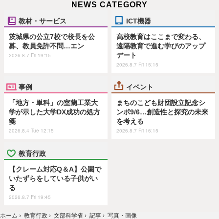
NEWS CATEGORY
教材・サービス
ICT機器
茨城県の公立7校で校長を公
高校教育はここまで変わる、
募、教員免許不問…エン
遠隔教育で進む学びのアップ
デート
2026.8.7 Fri 19:15
2026.8.7 Fri 15:15
事例
イベント
「地方・単科」の室蘭工業大
まちのこども財団設立記念シ
学が示した大学DX成功の処方
ンポ9/6…創造性と探究の未来
箋
を考える
2026.8.4 Tue 12:15
2026.8.7 Fri 16:15
教育行政
【クレーム対応Q＆A】公園で
いたずらをしている子供がい
る
2026.8.7 Fri 19:45
ホーム
›
教育行政
›
文部科学省
›
記事
›
写真・画像