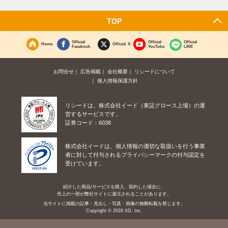
TOP
Official
Official
Official
Home
Official X
Facebook
YouTube
LINE
お問合せ
広告掲載
会社概要
リシードについて
個人情報保護方針
リシードは、株式会社イード（東証グロース上場）の運
営するサービスです。
証券コード：6038
株式会社イードは、個人情報の適切な取扱いを行う事業
者に対して付与されるプライバシーマークの付与認定を
受けています。
紹介した商品/サービスを購入、契約した場合に、
売上の一部が弊社サイトに還元されることがあります。
当サイトに掲載の記事・見出し・写真・画像の無断転載を禁じます。
Copyright © 2026 IID, Inc.