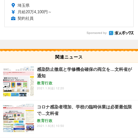
埼玉県
月給20万4,100円～
契約社員
Sponsored by
関連ニュース
感染防止徹底と学修機会確保の両立を…文科省が
通知
教育行政
2021.1.8(金) 12:20
コロナ感染者増加、学校の臨時休業は必要最低限
で…文科省
教育行政
2021.1.6(水) 10:50