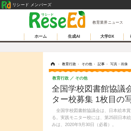
リシード メンバーズ
教育業界ニュース
ホーム
生成AI
大学DX
ホーム
›
教育行政
›
その他
›
記事
›
写真・画像
教育行政
その他
全国学校図書館協議
ター校募集 1枚目の
全国学校図書館協議会は、日本絵本賞ポ
る。実践モニター校には、第25回日本
みは、2020年9月30日（必着）。