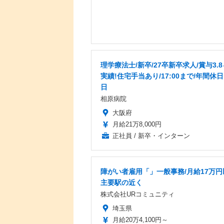
理学療法士/新卒/27卒新卒求人/賞与3.
実績!住宅手当あり/17:00まで/年間休日
日
相原病院
大阪府
月給21万8,000円
正社員 / 新卒・インターン
障がい者雇用「」一般事務/月給17万円
主要駅の近く
株式会社URコミュニティ
埼玉県
月給20万4,100円～