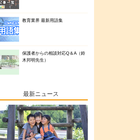
教育業界 最新用語集
保護者からの相談対応Q＆A（鈴
木邦明先生）
最新ニュース