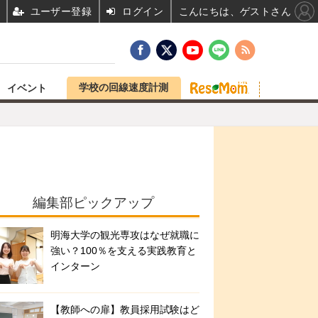
ユーザー登録
ログイン
こんにちは、ゲストさん
学校の回線速度計測
イベント
編集部ピックアップ
明海大学の観光専攻はなぜ就職に
強い？100％を支える実践教育と
インターン
【教師への扉】教員採用試験はど