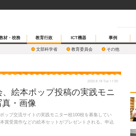
教材・校務
教育行政
ICT機器
事例
文部科学省
教育委員会
その他
2020.8.18 Tue 11:50
会、絵本ポップ投稿の実践モニ
写真・画像
ップ交流サイトの実践モニター校100校を募集してい
絵本賞受賞作などの絵本セットがプレゼントされる。申込