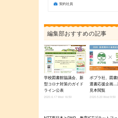
契約社員
編集部おすすめの記事
ポプラ社、図書
学校図書館協議会、新
選書応援企画…
型コロナ対策のガイド
見本閲覧
ライン公表
2020.5.20 Wed 9:50
2020.6.17 Wed 16:50
NTT西日本とDNP、教育ICTプラットフ