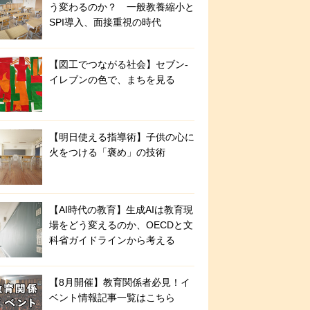
う変わるのか？ 一般教養縮小と
SPI導入、面接重視の時代
【図工でつながる社会】セブン‐
イレブンの色で、まちを見る
【明日使える指導術】子供の心に
火をつける「褒め」の技術
【AI時代の教育】生成AIは教育現
場をどう変えるのか、OECDと文
科省ガイドラインから考える
【8月開催】教育関係者必見！イ
ベント情報記事一覧はこちら