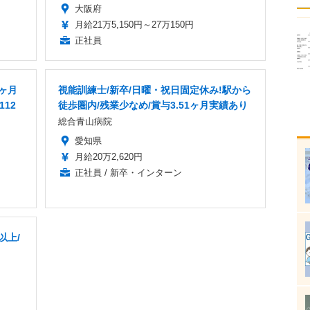
大阪府
月給21万5,150円～27万150円
正社員
8ヶ月
視能訓練士/新卒/日曜・祝日固定休み!駅から
112
徒歩圏内/残業少なめ/賞与3.51ヶ月実績あり
総合青山病院
愛知県
月給20万2,620円
正社員 / 新卒・インターン
以上/