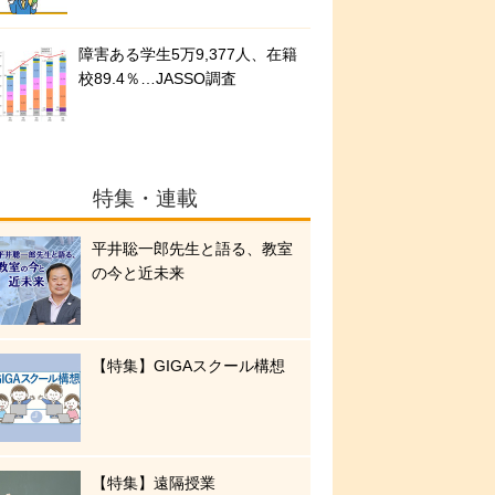
障害ある学生5万9,377人、在籍
校89.4％…JASSO調査
特集・連載
平井聡一郎先生と語る、教室
の今と近未来
【特集】GIGAスクール構想
【特集】遠隔授業