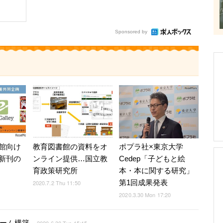
Sponsored by
館向け
教育図書館の資料をオ
ポプラ社×東京大学
新刊の
ンライン提供…国立教
Cedep「子どもと絵
育政策研究所
本・本に関する研究」
第1回成果発表
2020.7.2 Thu 11:50
2020.3.30 Mon 17:20
ォーム構築
2020.6.30 Tue 15:15