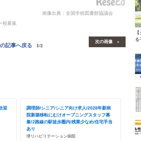
画像出典：全国学校図書館協議会
ー校募集
【
る
次の画像
この記事へ戻る
1/2
歓迎
調理師/シニア/シニア向け求人/2028年新病
院新築移転にむけオープニングスタッフ募
集!2路線の駅徒歩圏内/残業少なめ/住宅手当
あり
堺リハビリテーション病院