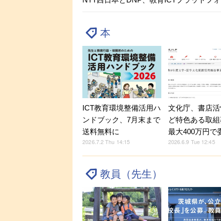
本
ICT教育環境整備活用ハ
文化庁、書店活
ンドブック、7月末まで
ど特色ある取組
送料無料に
最大400万円で
2026.7.2 Thu 14:15
2026.6.9 Tue 12:45
教員（先生）