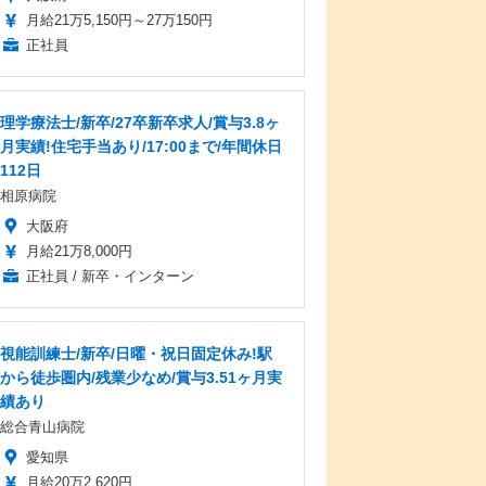
月給21万5,150円～27万150円
正社員
理学療法士/新卒/27卒新卒求人/賞与3.8ヶ
月実績!住宅手当あり/17:00まで/年間休日
112日
相原病院
大阪府
月給21万8,000円
正社員 / 新卒・インターン
視能訓練士/新卒/日曜・祝日固定休み!駅
から徒歩圏内/残業少なめ/賞与3.51ヶ月実
績あり
総合青山病院
愛知県
月給20万2,620円