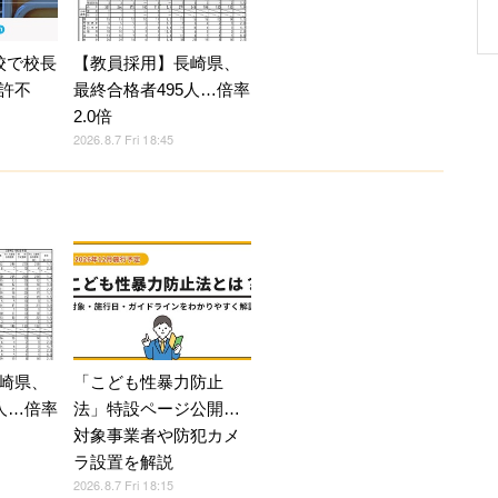
校で校長
【教員採用】長崎県、
許不
最終合格者495人…倍率
2.0倍
2026.8.7 Fri 18:45
崎県、
「こども性暴力防止
人…倍率
法」特設ページ公開…
対象事業者や防犯カメ
ラ設置を解説
2026.8.7 Fri 18:15