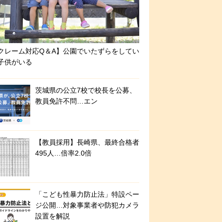
クレーム対応Q＆A】公園でいたずらをしてい
子供がいる
茨城県の公立7校で校長を公募、
教員免許不問…エン
【教員採用】長崎県、最終合格者
495人…倍率2.0倍
「こども性暴力防止法」特設ペー
ジ公開…対象事業者や防犯カメラ
設置を解説