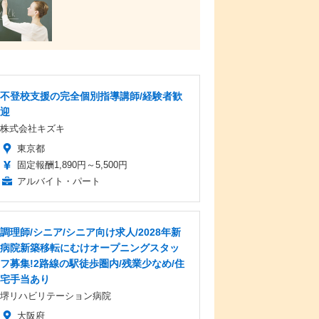
不登校支援の完全個別指導講師/経験者歓
迎
株式会社キズキ
東京都
固定報酬1,890円～5,500円
アルバイト・パート
調理師/シニア/シニア向け求人/2028年新
病院新築移転にむけオープニングスタッ
フ募集!2路線の駅徒歩圏内/残業少なめ/住
宅手当あり
堺リハビリテーション病院
大阪府