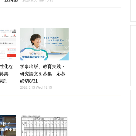
性化な
学事出版、教育実践・
募集…
研究論文を募集…応募
委託
締切8/31
2026.5.13 Wed 18:15