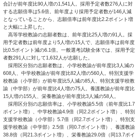
合計が前年度比90人増の1,541人。採用予定者数276人に対
する志願倍率は5.6倍。前年度より採用予定者数が146人減
となっていることから、志願倍率は前年度比2.2ポイント増
と大幅に上昇した。
高等学校教諭の志願者数は、前年度比25人増の91人。採
用予定者数は前年度より5人増の15人で、志願倍率は前年度
比0.5ポイント減の6.1倍。一般選考試験全体では、採用予定
者数291人に対して1,632人が志願した。
採用区分別の志願者数は、小学校教諭が前年度比3人減の
608人、中学校教諭が前年度比82人増の560人。特別支援学
校教諭（小学部）が前年度比5人減の85人、特別支援学校教
諭（中学部）が前年度比4人増の75人。養護教諭が前年度比
15人増の155人、栄養教諭が前年度比3人減の58人。
採用区分別の志願倍率は、小学校教諭5.5倍（前年度比1.7
ポイント増）、中学校教諭4.9倍（同2.2ポイント増）、特別
支援学校教諭（小学部）5.7倍（同2.7ポイント増）、特別支
援学校教諭（中学部）2.5倍（同0.7ポイント増）、養護教諭
38.8倍（同21.3ポイント増）、栄養教諭29.0倍（同13.7ポイ