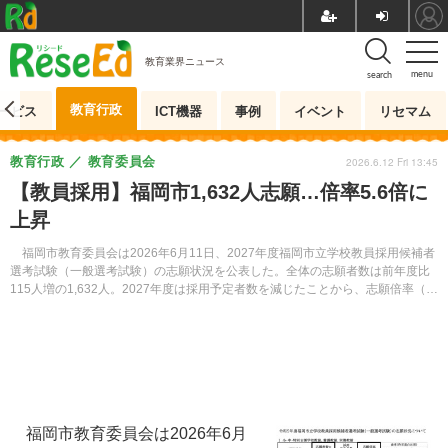
教育業界ニュース
menu
search
教育行政
ービス
ICT機器
事例
イベント
リセマム
教育行政
教育委員会
2026.6.12 Fri 13:45
【教員採用】福岡市1,632人志願…倍率5.6倍に
上昇
福岡市教育委員会は2026年6月11日、2027年度福岡市立学校教員採用候補者
選考試験（一般選考試験）の志願状況を公表した。全体の志願者数は前年度比
115人増の1,632人。2027年度は採用予定者数を減じたことから、志願倍率（高
等学校教諭を除く）は5.6倍となった。
福岡市教育委員会は2026年6月