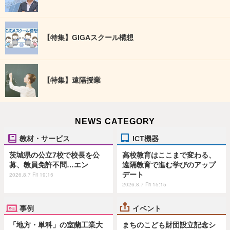
【特集】GIGAスクール構想
【特集】遠隔授業
NEWS CATEGORY
教材・サービス
ICT機器
茨城県の公立7校で校長を公
高校教育はここまで変わる、
募、教員免許不問…エン
遠隔教育で進む学びのアップ
デート
2026.8.7 Fri 19:15
2026.8.7 Fri 15:15
事例
イベント
「地方・単科」の室蘭工業大
まちのこども財団設立記念シ