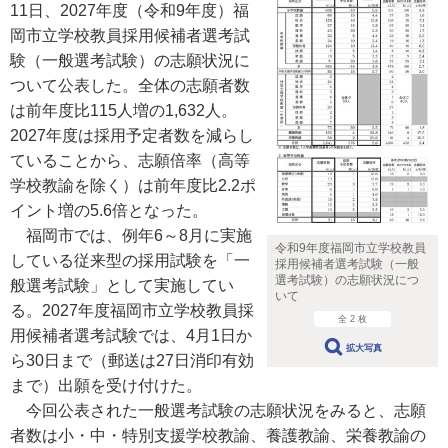
11日、2027年度（令和9年度）福
岡市立学校教員採用候補者選考試
験（一般選考試験）の志願状況に
ついて公表した。全体の志願者数
は前年度比115人増の1,632人。
2027年度は採用予定者数を減らし
ていることから、志願倍率（高等
学校教諭を除く）は前年度比2.2ポ
イント増の5.6倍となった。
福岡市では、例年6～8月に実施
令和9年度福岡市立学校教員
している従来型の採用試験を「一
採用候補者選考試験（一般
選考試験）の志願状況につ
般選考試験」として実施してい
いて
る。2027年度福岡市立学校教員採
全 2 枚
用候補者選考試験では、4月1日か
拡大写真
ら30日まで（郵送は27日消印有効
まで）出願を受け付けた。
今回公表された一般選考試験の志願状況をみると、志願
者数は小・中・特別支援学校教諭、養護教諭、栄養教諭の