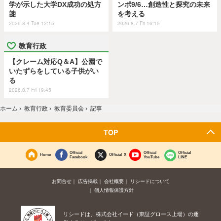
学が示した大学DX成功の処方
ンポ9/6…創造性と探究の未来
箋
を考える
2026.8.4 Tue 12:15
2026.8.7 Fri 16:15
教育行政
【クレーム対応Q＆A】公園で
いたずらをしている子供がい
る
2026.8.7 Fri 19:45
ホーム
›
教育行政
›
教育委員会
›
記事
TOP
Official
Official
Official
Home
Official X
Facebook
YouTube
LINE
お問合せ
広告掲載
会社概要
リシードについて
個人情報保護方針
リシードは、株式会社イード（東証グロース上場）の運