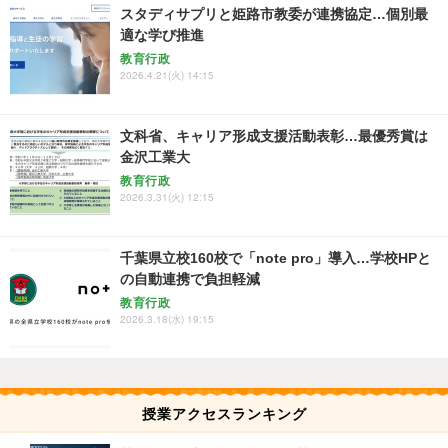
スタディサプリと姫路市教委が連携協定…個別最
適な学び推進
教育行政
2026.4.21(火) 14:15
文科省、キャリア形成支援活動表彰…最優秀賞は
金沢工業大
教育行政
2026.3.31(火) 12:15
千葉県立校160校で「note pro」導入…学校HPと
の自動連携で負担軽減
教育行政
2026.3.18(水) 19:15
授業アクセスランキング