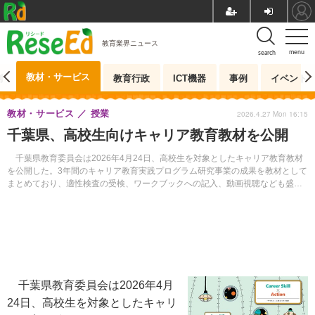
教育業界ニュース
menu
search
教材・サービス
測
教育行政
ICT機器
事例
イベント
教材・サービス
授業
2026.4.27 Mon 16:15
千葉県、高校生向けキャリア教育教材を公開
千葉県教育委員会は2026年4月24日、高校生を対象としたキャリア教育教材
を公開した。3年間のキャリア教育実践プログラム研究事業の成果を教材として
まとめており、適性検査の受検、ワークブックへの記入、動画視聴なども盛り
込んでいる。
千葉県教育委員会は2026年4月
24日、高校生を対象としたキャリ