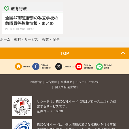
教育行政
全国47都道府県の私立学校の
教職員等募集情報・まとめ
2026.8.10 Mon 10:15
ホーム
›
教材・サービス
›
授業
›
記事
TOP
Official
Official
Official
Home
Official X
Facebook
YouTube
LINE
お問合せ
広告掲載
会社概要
リシードについて
個人情報保護方針
リシードは、株式会社イード（東証グロース上場）の運
営するサービスです。
証券コード：6038
株式会社イードは、個人情報の適切な取扱いを行う事業