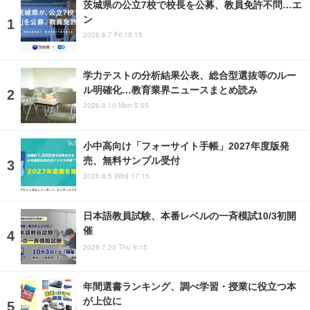
茨城県の公立7校で校長を公募、教員免許不問…エ
ン
2026.8.7 Fri 19:15
学力テストの分析結果公表、総合型選抜等のルー
ル明確化…教育業界ニュースまとめ読み
2026.8.10 Mon 5:55
小中高向け「フォーサイト手帳」2027年度版発
売、無料サンプル受付
2026.8.5 Wed 17:15
日本語教員試験、本番レベルの一斉模試10/3初開
催
2026.7.23 Thu 9:15
年間選書ランキング、調べ学習・授業に役立つ本
が上位に