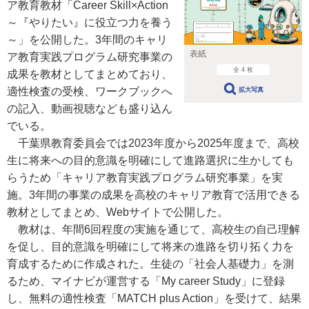
ア教育教材「Career Skill×Action
～『やりたい』に役立つ力を養う
～」を公開した。3年間のキャリ
表紙
ア教育実践プログラム研究事業の
全 4 枚
成果を教材としてまとめており、
適性検査の受検、ワークブックへ
拡大写真
の記入、動画視聴なども盛り込ん
でいる。
千葉県教育委員会では2023年度から2025年度まで、高校
生に将来への目的意識を明確にして進路選択に生かしても
らうため「キャリア教育実践プログラム研究事業」を実
施。3年間の事業の成果を高校のキャリア教育で活用できる
教材としてまとめ、Webサイトで公開した。
教材は、年間6回程度の実施を通じて、高校生の自己理解
を促し、目的意識を明確にして将来の進路を切り拓く力を
育成するために作成された。生徒の「社会人基礎力」を測
るため、マイナビが運営する「My career Study」に登録
し、無料の適性検査「MATCH plus Action」を受けて、結果