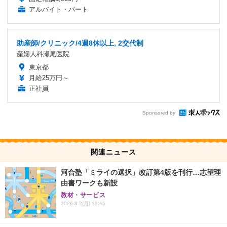
アルバイト・パート
助産師/クリニック/4週8休以上, 2交代制
産婦人科瀬尾医院
東京都
月給25万円～
正社員
Sponsored by
関連ニュース
河合塾「ミライの選択」改訂第4版を刊行…志望理
由書ワークも新設
教材・サービス
2026.3.2(月) 13:45