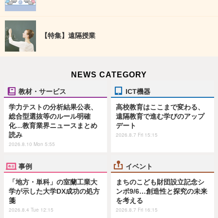
【特集】遠隔授業
NEWS CATEGORY
教材・サービス
ICT機器
学力テストの分析結果公表、
高校教育はここまで変わる、
総合型選抜等のルール明確
遠隔教育で進む学びのアップ
化…教育業界ニュースまとめ
デート
読み
2026.8.7 Fri 15:15
2026.8.10 Mon 5:55
事例
イベント
「地方・単科」の室蘭工業大
まちのこども財団設立記念シ
学が示した大学DX成功の処方
ンポ9/6…創造性と探究の未来
箋
を考える
2026.8.4 Tue 12:15
2026.8.7 Fri 16:15