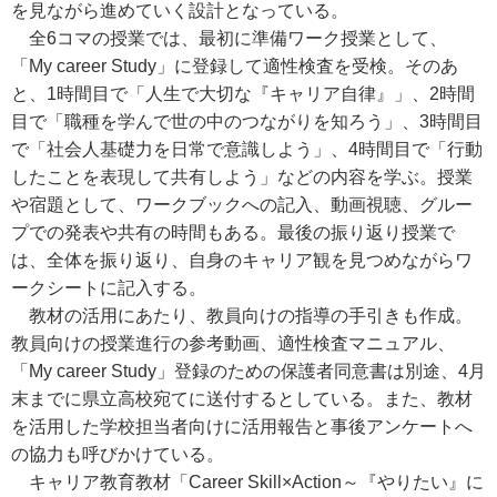
を見ながら進めていく設計となっている。
全6コマの授業では、最初に準備ワーク授業として、
「My career Study」に登録して適性検査を受検。そのあ
と、1時間目で「人生で大切な『キャリア自律』」、2時間
目で「職種を学んで世の中のつながりを知ろう」、3時間目
で「社会人基礎力を日常で意識しよう」、4時間目で「行動
したことを表現して共有しよう」などの内容を学ぶ。授業
や宿題として、ワークブックへの記入、動画視聴、グルー
プでの発表や共有の時間もある。最後の振り返り授業で
は、全体を振り返り、自身のキャリア観を見つめながらワ
ークシートに記入する。
教材の活用にあたり、教員向けの指導の手引きも作成。
教員向けの授業進行の参考動画、適性検査マニュアル、
「My career Study」登録のための保護者同意書は別途、4月
末までに県立高校宛てに送付するとしている。また、教材
を活用した学校担当者向けに活用報告と事後アンケートへ
の協力も呼びかけている。
キャリア教育教材「Career Skill×Action～『やりたい』に