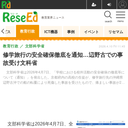
教育業界ニュース
menu
search
教育行政
ービス
ICT機器
事例
イベント
リセマム
教育行政
文部科学省
2026.4.10 Fri 11:45
修学旅行の安全確保徹底を通知…辺野古での事
故受け文科省
文部科学省は2026年4月7日、「学校における校外活動の安全確保の徹底等に
ついて（通知）」を発出した。京都府内の高校の生徒が、修学旅行先の沖縄県
辺野古沖での船の転覆により死傷した事故を受けたもので、痛ましい事故が2度
と発生することのないよう、対応の徹底を呼びかけている。
文部科学省は2026年4月7日、全