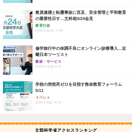
教員逮捕と転覆事故に言及、安全管理と平和教育
の重要性示す…文科相3/24会見
教育行政
2026.3.25(水) 14:45
修学旅行中の体調不良にオンライン診療導入…近
畿日本ツーリスト
教材・サービス
2026.4.10(金) 9:15
学校の突然死ゼロを目指す救命教育フォーラム
5/11
イベント
2026.4.3(金) 19:15
文部科学省アクセスランキング