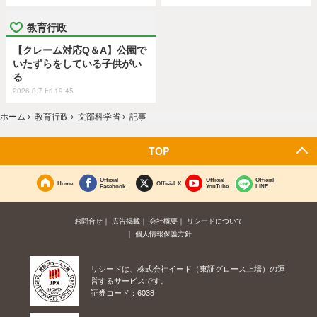
教育行政
【クレーム対応Q＆A】公園で
いたずらをしている子供がい
る
2026.8.7 Fri 19:45
ホーム
›
教育行政
›
文部科学省
›
記事
TOP
Official
Official
Official
Home
Official X
Facebook
YouTube
LINE
お問合せ
広告掲載
会社概要
リシードについて
個人情報保護方針
リシードは、株式会社イード（東証グロース上場）の運
営するサービスです。
証券コード：6038