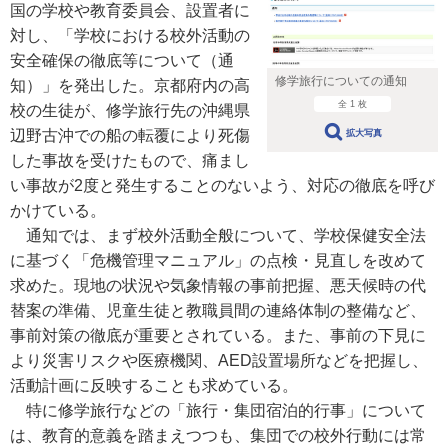
国の学校や教育委員会、設置者に
対し、「学校における校外活動の
安全確保の徹底等について（通
修学旅行についての通知
知）」を発出した。京都府内の高
全 1 枚
校の生徒が、修学旅行先の沖縄県
辺野古沖での船の転覆により死傷
拡大写真
した事故を受けたもので、痛まし
い事故が2度と発生することのないよう、対応の徹底を呼び
かけている。
通知では、まず校外活動全般について、学校保健安全法
に基づく「危機管理マニュアル」の点検・見直しを改めて
求めた。現地の状況や気象情報の事前把握、悪天候時の代
替案の準備、児童生徒と教職員間の連絡体制の整備など、
事前対策の徹底が重要とされている。また、事前の下見に
より災害リスクや医療機関、AED設置場所などを把握し、
活動計画に反映することも求めている。
特に修学旅行などの「旅行・集団宿泊的行事」について
は、教育的意義を踏まえつつも、集団での校外行動には常