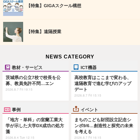
【特集】GIGAスクール構想
【特集】遠隔授業
NEWS CATEGORY
教材・サービス
ICT機器
茨城県の公立7校で校長を公
高校教育はここまで変わる、
募、教員免許不問…エン
遠隔教育で進む学びのアップ
デート
2026.8.7 Fri 19:15
2026.8.7 Fri 15:15
事例
イベント
「地方・単科」の室蘭工業大
まちのこども財団設立記念シ
学が示した大学DX成功の処方
ンポ9/6…創造性と探究の未来
箋
を考える
2026.8.4 Tue 12:15
2026.8.7 Fri 16:15