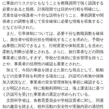
に事故のリスクがともなうことを教職員間で強く認識する
必要があると指摘。計画段階では目的や行程を明確にし、
児童生徒や保護者へ十分な説明を行うこと、事前調査や関
係者との調整を通じて安全確保に必要な情報を収集するこ
となどが示された。
また、引率体制については、必要十分な教職員数を確保
し、責任者や役割分担を明確化することを求めた。予期せ
ぬ事態に対応できるよう、行程変更や体制見直しを含めた
柔軟な判断が必要とされる。さらに、旅行業者などの関係
事業者に依存しすぎず、学校が主体的に安全管理を担うこ
とや、事業者の信用性の確認も重要とされた。
加えて、今回の事故を踏まえた新たな視点として、船舶
などの交通手段を利用する場合には、許認可の有無や保険
加入状況など、事業者の安全管理体制を事前に確認するこ
とが明記された。特に船舶利用時には、海上運送法に基づ
く許認可を受けた事業者の選定が求められている。
文部科学省は、各教育委員会や学校設置者に対し、同通
知の趣旨を踏まえ、校外活動の安全性や実施内容の適切性