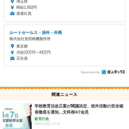
埼玉県
時給1,552円
派遣社員
ルートセールス・渉外・外商
株式会社安田精機製作所
東京都
月給23万円～43万円
正社員
Sponsored by
関連ニュース
学校教育法改正案が閣議決定、校外活動の安全確
保徹底を通知…文科相4/7会見
教育行政
2026.4.8(水) 13:15