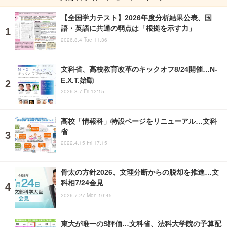
【全国学力テスト】2026年度分析結果公表、国
語・英語に共通の弱点は「根拠を示す力」
2026.8.4 Tue 11:36
文科省、高校教育改革のキックオフ8/24開催…N-
E.X.T.始動
2026.8.7 Fri 12:15
高校「情報科」特設ページをリニューアル…文科
省
2022.4.15 Fri 17:15
骨太の方針2026、文理分断からの脱却を推進…文
科相7/24会見
2026.7.27 Mon 10:45
東大が唯一のS評価…文科省、法科大学院の予算配