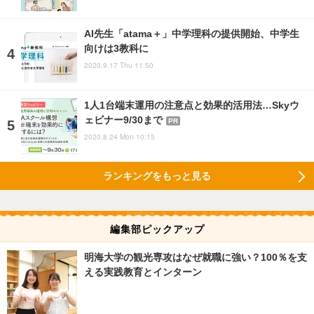
AI先生「atama＋」中学理科の提供開始、中学生
向けは3教科に
2020.9.17 Thu 11:50
1人1台端末運用の注意点と効果的活用法…Skyウ
ェビナー9/30まで
PR
2020.8.24 Mon 10:15
ランキングをもっと見る
編集部ピックアップ
明海大学の観光専攻はなぜ就職に強い？100％を支
える実践教育とインターン