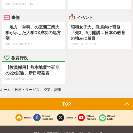
2026.8.6 Thu 15:45
事例
イベント
「地方・単科」の室蘭工業大
昭和女子大、教員向け研修
学が示した大学DX成功の処方
「先3」9月開講…日本の教育
箋
の強みに着目
2026.8.4 Tue 12:15
2026.8.6 Thu 17:45
教育行政
【教員採用】熊本地震で延期
の2次試験、新日程発表
2026.8.6 Thu 17:15
ホーム
›
教材・サービス
›
授業
›
記事
TOP
Official
Official
Official
Home
Official X
Facebook
YouTube
LINE