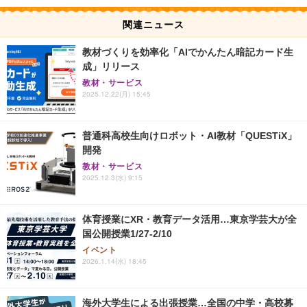
関連ニュース
教材づくりを効率化「AIでかんたん暗記カード生
成」リリース
教材・サービス
2025.12.22(月) 15:45
普通科高校生向けロボット・AI教材「QUESTiX」
開発
教材・サービス
2025.12.3(水) 9:15
体育授業にXR・教育データ活用…東京学芸大が全
国公開授業1/27-2/10
イベント
2026.1.14(水) 18:45
海外大学生による出張授業…全国の中学・高校募