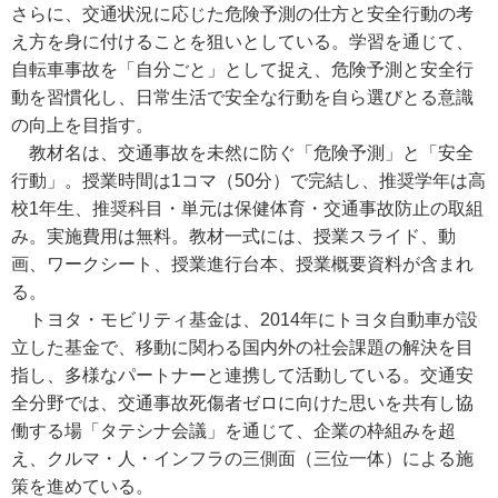
さらに、交通状況に応じた危険予測の仕方と安全行動の考
え方を身に付けることを狙いとしている。学習を通じて、
自転車事故を「自分ごと」として捉え、危険予測と安全行
動を習慣化し、日常生活で安全な行動を自ら選びとる意識
の向上を目指す。
教材名は、交通事故を未然に防ぐ「危険予測」と「安全
行動」。授業時間は1コマ（50分）で完結し、推奨学年は高
校1年生、推奨科目・単元は保健体育・交通事故防止の取組
み。実施費用は無料。教材一式には、授業スライド、動
画、ワークシート、授業進行台本、授業概要資料が含まれ
る。
トヨタ・モビリティ基金は、2014年にトヨタ自動車が設
立した基金で、移動に関わる国内外の社会課題の解決を目
指し、多様なパートナーと連携して活動している。交通安
全分野では、交通事故死傷者ゼロに向けた思いを共有し協
働する場「タテシナ会議」を通じて、企業の枠組みを超
え、クルマ・人・インフラの三側面（三位一体）による施
策を進めている。