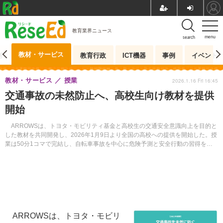
教育業界ニュース
menu
search
教材・サービス
測
教育行政
ICT機器
事例
イベント
教材・サービス
授業
2026.1.16 Fri 16:45
交通事故の未然防止へ、高校生向け教材を提供
開始
ARROWSは、トヨタ・モビリティ基金と高校生の交通安全意識向上を目的と
した教材を共同開発し、2026年1月9日より全国の高校への提供を開始した。授
業は50分1コマで完結し、自転車事故を中心に危険予測と安全行動の習得を目
指す。
ARROWSは、トヨタ・モビリ