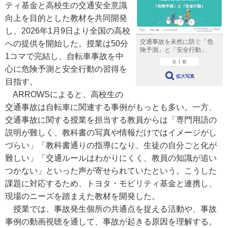
ティ基金と高校生の交通安全意識
向上を目的とした教材を共同開発
し、2026年1月9日より全国の高校
交通事故を未然に防ぐ「危
への提供を開始した。授業は50分
険予測」と「安全行動」
1コマで完結し、自転車事故を中
全 1 枚
心に危険予測と安全行動の習得を
拡大写真
目指す。
ARROWSによると、高校生の
交通事故は自転車に関連する事例がもっとも多い。一方、
交通事故に関する授業を担当する教員からは「専門用語の
説明が難しく、教科書の写真や情報だけではイメージがし
づらい」「教科書通りの指導になり、生徒の自分ごと化が
難しい」「交通ルールはわかりにくく、教員の知識が追い
つかない」といった声が寄せられていたという。こうした
課題に対応するため、トヨタ・モビリティ基金と連携し、
現場のニーズを踏まえた教材を開発した。
授業では、事故発生個所の共通点を捉える活動や、事故
事例の動画視聴を通して、事故が起きる原因を理解する。