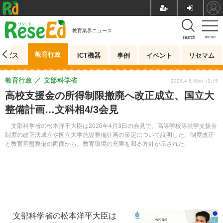
教育業界ニュース
menu
search
教育行政
ービス
ICT機器
事例
イベント
リセマム
教育行政
文部科学省
2026.4.6 Mon 13:15
高校支援金の所得制限撤廃へ改正成立、国立大
整備計画…文科相4/3会見
文部科学省の松本洋平大臣は2026年4月3日の会見で、高等学校等就学支援金
制度の改正法成立や国立大学施設整備計画の策定について説明した。制度改正
と教育基盤整備の両面から、教育環境の充実を図る方針が示された。
文部科学省の松本洋平大臣は