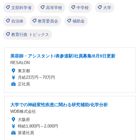
文部科学省
高等学校
中学校
大学
自治体
教育委員会
補助金
教育行政 トピックス
美容師・アシスタント/表参道駅/社員募集/8月9日更新
RESALON
東京都
月給23万円～70万円
正社員
大学での神経変性疾患に関わる研究補助/化学分析
WDB株式会社
大阪府
時給1,800円～2,000円
派遣社員