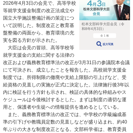
2026年4月3日の会見で、高等学校
等就学支援金制度の改正法成立や
国立大学施設整備計画の策定につ
松本文部科学大臣会見（令
いて説明した。制度改正と教育基
和8年4月3日）
盤整備の両面から、教育環境の充
全 1 枚
実を図る方針が示された。
拡大写真
大臣は会見の冒頭、高等学校等
就学支援金の支給に関する法律の
改正および義務教育標準法の改正が3月31日の参議院本会議
にて可決され、成立したことを報告した。高校就学支援金
制度では、所得制限の撤廃や支給上限額の引上げなど、受
給資格の見直しの実施が正式に決定した。法律施行後3年以
内に検証を行う方針も示され、検証の具体的な枠組みやス
ケジュールは今後検討するとした。まずは制度の適切な運
用と、保護者や生徒への情報提供を進めるとしている。
また、義務教育標準法の改正では、中学校の学級編成基
準の引下げや教職員定数の見直しなどが盛り込まれ、約40
年ぶりの大きな制度改正となる。文部科学省は、教育委員