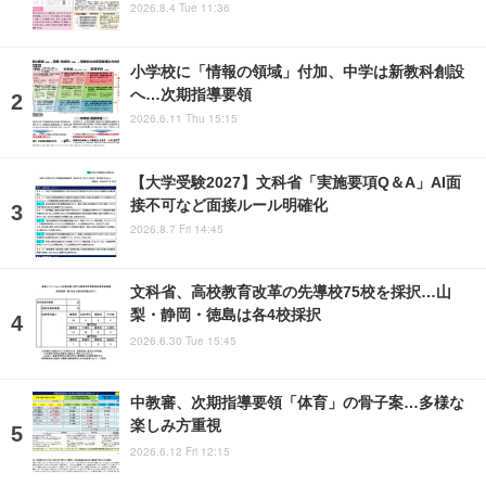
2026.8.4 Tue 11:36
小学校に「情報の領域」付加、中学は新教科創設
へ…次期指導要領
2026.6.11 Thu 15:15
【大学受験2027】文科省「実施要項Q＆A」AI面
接不可など面接ルール明確化
2026.8.7 Fri 14:45
文科省、高校教育改革の先導校75校を採択…山
梨・静岡・徳島は各4校採択
2026.6.30 Tue 15:45
中教審、次期指導要領「体育」の骨子案…多様な
楽しみ方重視
2026.6.12 Fri 12:15