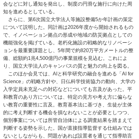
会などに対し通知を発出し、制度の円滑な施行に向けた周
知を進めるとしている。
さらに、第6次国立大学法人等施設整備5か年計画の策定
について説明した。同計画は2026年度から開始されるもの
で、イノベーション拠点の形成や地域の防災拠点としての
機能強化を掲げている。老朽化施設の戦略的なリノベーシ
ョンを最重要課題とし、5年間で約820万平方メートルの整
備、総額約1兆4,500億円の事業規模を見込む。これによ
り、国立大学法人のキャンパスの質と魅力の向上を図る。
このほか会見では、AIと科学研究の融合を進める「AI for
Science」の戦略方針や、日仏科学技術協力の動向、大学の
入学定員未充足への対応などについても言及があった。平
和教育のあり方については、特定の見方や考え方に偏らな
い教育の重要性に言及。教育基本法に基づき、生徒が主体
的に考え判断する機会を損なわないことが必要としつつ、
個別事案については所管自治体による調査結果を踏まえて
判断する姿勢を示した。国が直接指導監督する仕組みでは
ないとしながらも、問題があれば設置者を通じて指導助言