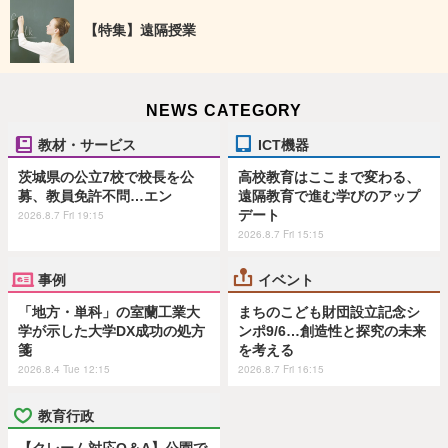
【特集】遠隔授業
NEWS CATEGORY
教材・サービス
ICT機器
茨城県の公立7校で校長を公
高校教育はここまで変わる、
募、教員免許不問…エン
遠隔教育で進む学びのアップ
デート
2026.8.7 Fri 19:15
2026.8.7 Fri 15:15
事例
イベント
「地方・単科」の室蘭工業大
まちのこども財団設立記念シ
学が示した大学DX成功の処方
ンポ9/6…創造性と探究の未来
箋
を考える
2026.8.4 Tue 12:15
2026.8.7 Fri 16:15
教育行政
【クレーム対応Q＆A】公園で