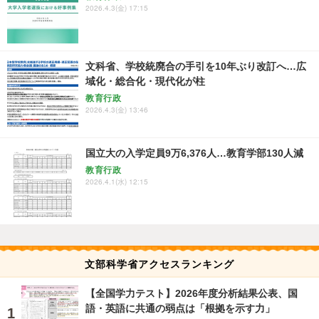
2026.4.3(金) 17:15
文科省、学校統廃合の手引を10年ぶり改訂へ…広
域化・総合化・現代化が柱
教育行政
2026.4.3(金) 13:46
国立大の入学定員9万6,376人…教育学部130人減
教育行政
2026.4.1(水) 12:15
文部科学省アクセスランキング
【全国学力テスト】2026年度分析結果公表、国
語・英語に共通の弱点は「根拠を示す力」