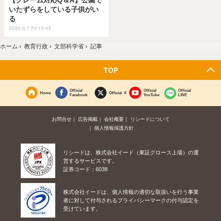
いたずらをしている子供がい
る
2026.8.7 Fri 19:45
ホーム
›
教育行政
›
文部科学省
›
記事
TOP
Official
Official
Official
Home
Official X
Facebook
YouTube
LINE
お問合せ
広告掲載
会社概要
リシードについて
個人情報保護方針
リシードは、株式会社イード（東証グロース上場）の運
営するサービスです。
証券コード：6038
株式会社イードは、個人情報の適切な取扱いを行う事業
者に対して付与されるプライバシーマークの付与認定を
受けています。