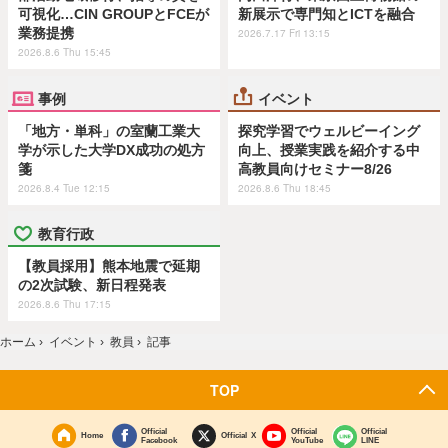
可視化…CIN GROUPとFCEが
新展示で専門知とICTを融合
業務提携
2026.7.17 Fri 13:15
2026.8.6 Thu 15:45
事例
イベント
「地方・単科」の室蘭工業大
探究学習でウェルビーイング
学が示した大学DX成功の処方
向上、授業実践を紹介する中
箋
高教員向けセミナー8/26
2026.8.4 Tue 12:15
2026.8.6 Thu 18:45
教育行政
【教員採用】熊本地震で延期
の2次試験、新日程発表
2026.8.6 Thu 17:15
ホーム
›
イベント
›
教員
›
記事
TOP
Official
Official
Official
Home
Official X
Facebook
YouTube
LINE