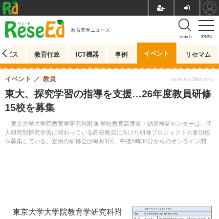
教育業界ニュース
menu
search
イベント
ービス
教育行政
ICT機器
事例
リセマム
イベント
教員
2026.4.6 Mon 9:45
東大、探究学習の指導を支援…26年度教員研修
15校を募集
東京大学大学院教育学研究科附属 学校教育高度化・効果検証センターは、個
人研究型探究学習に関わっている高校教員に向けた研修プロジェクトの参加校
を募集している。定例の研修会は毎月1回、午後5時30分からのオンライン開
催。応募締切は2026年4月30日。参加費無料。
東京大学大学院教育学研究科附