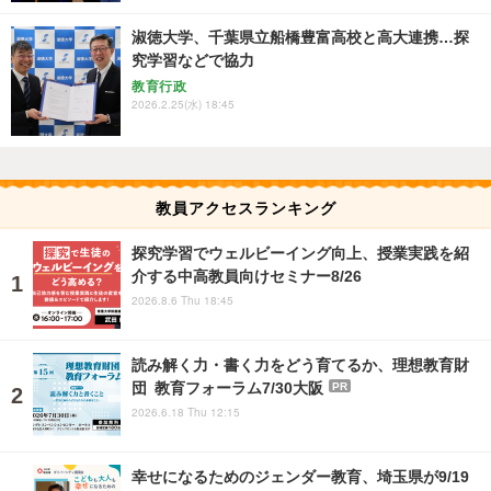
淑徳大学、千葉県立船橋豊富高校と高大連携…探
究学習などで協力
教育行政
2026.2.25(水) 18:45
教員アクセスランキング
探究学習でウェルビーイング向上、授業実践を紹
介する中高教員向けセミナー8/26
2026.8.6 Thu 18:45
読み解く力・書く力をどう育てるか、理想教育財
団 教育フォーラム7/30大阪
PR
2026.6.18 Thu 12:15
幸せになるためのジェンダー教育、埼玉県が9/19