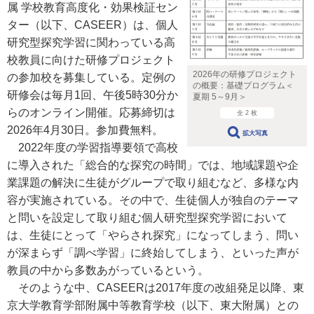
属 学校教育高度化・効果検証セン
ター（以下、CASEER）は、個人
研究型探究学習に関わっている高
校教員に向けた研修プロジェクト
2026年の研修プロジェクト
の参加校を募集している。定例の
の概要：基礎プログラム＜
研修会は毎月1回、午後5時30分か
夏期 5～9月＞
らのオンライン開催。応募締切は
全 2 枚
2026年4月30日。参加費無料。
拡大写真
2022年度の学習指導要領で高校
に導入された「総合的な探究の時間」では、地域課題や企
業課題の解決に生徒がグループで取り組むなど、多様な内
容が実施されている。その中で、生徒個人が独自のテーマ
と問いを設定して取り組む個人研究型探究学習において
は、生徒にとって「やらされ探究」になってしまう、問い
が深まらず「調べ学習」に終始してしまう、といった声が
教員の中から多数あがっているという。
そのような中、CASEERは2017年度の改組発足以降、東
京大学教育学部附属中等教育学校（以下、東大附属）との