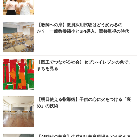
【教師への扉】教員採用試験はどう変わるの
か？ 一般教養縮小とSPI導入、面接重視の時代
【図工でつながる社会】セブン‐イレブンの色で、
まちを見る
【明日使える指導術】子供の心に火をつける「褒
め」の技術
【AI時代の教育】生成AIは教育現場をどう変える