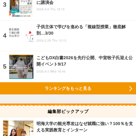
に講演会
2026.8.6 Thu 18:15
子供主体で学びを進める「複線型授業」徹底解
剖…3/30
2024.2.29 Thu 13:15
こどもDX白書2026を先行公開、中室牧子氏迎え公
開イベント9/17
2026.8.5 Wed 18:45
ランキングをもっと見る
編集部ピックアップ
明海大学の観光専攻はなぜ就職に強い？100％を支
える実践教育とインターン