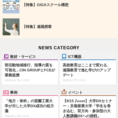
【特集】GIGAスクール構想
【特集】遠隔授業
NEWS CATEGORY
教材・サービス
ICT機器
部活動地域移行、指導の質を
高校教育はここまで変わる、
可視化…CIN GROUPとFCEが
遠隔教育で進む学びのアップ
業務提携
デート
2026.8.6 Thu 15:45
2026.8.7 Fri 15:15
事例
イベント
「地方・単科」の室蘭工業大
【9/15 Zoom】大学DXセミナ
学が示した大学DX成功の処方
ー：京都産業大学「学生を巻
箋
き込む、双方向・参加型の大
人数講義DXへの挑戦」
2026.8.4 Tue 12:15