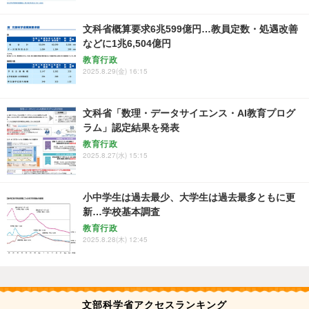
文科省概算要求6兆599億円…教員定数・処遇改善
などに1兆6,504億円
教育行政
2025.8.29(金) 16:15
文科省「数理・データサイエンス・AI教育プログ
ラム」認定結果を発表
教育行政
2025.8.27(水) 15:15
小中学生は過去最少、大学生は過去最多ともに更
新…学校基本調査
教育行政
2025.8.28(木) 12:45
文部科学省アクセスランキング