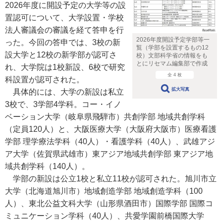
2026年度に開設予定の大学等の設
置認可について、大学設置・学校
法人審議会の審議を経て答申を行
2026年度開設予定学部等一
った。今回の答申では、3校の新
覧（学部を設置するもの12
設大学と12校の新学部が認可さ
校）文部科学省の情報をも
とにリセマム編集部で作成
れ、大学院は1校新設、6校で研究
全 4 枚
科設置が認可された。
拡大写真
具体的には、大学の新設は私立
3校で、3学部4学科。コー・イノ
ベーション大学（岐阜県飛騨市）共創学部 地域共創学科
（定員120人）と、大阪医療大学（大阪府大阪市）医療看護
学部 理学療法学科（40人）・看護学科（40人）、武雄アジ
ア大学（佐賀県武雄市）東アジア地域共創学部 東アジア地
域共創学科（140人）。
学部の新設は公立1校と私立11校が認可された。旭川市立
大学（北海道旭川市）地域創造学部 地域創造学科（100
人）、東北公益文科大学（山形県酒田市）国際学部 国際コ
ミュニケーション学科（40人）、共愛学園前橋国際大学