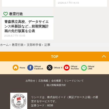
2026.8.7 Fri 14:15
教育行政
青森県立高校、データサイエ
ンス科新設など…前期実施計
画の先行版案を公表
2026.8.7 Fri 15:45
ホーム
›
教育行政
›
文部科学省
›
記事
TOP
Official
Official
Official
Home
Official X
Facebook
YouTube
LINE
お問合せ
広告掲載
会社概要
リシードについて
個人情報保護方針
リシードは、株式会社イード（東証グロース上場）の運
営するサービスです。
証券コード：6038