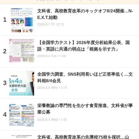
文科省、高校教育改革のキックオフ8/24開催…N-
E.X.T.始動
2026.8.7 Fri 12:15
【全国学力テスト】2026年度分析結果公表、国
語・英語に共通の弱点は「根拠を示す力」
2026.8.4 Tue 11:36
全国学力調査、SNS利用長いほど正答率低く…文
科相8/4会見
2026.8.5 Wed 11:15
栄養教諭の専門性を生かす食育推進、文科省が事
業公募
2026.8.5 Wed 11:45
文科省、高校教育改革の先導校75校を採択…山