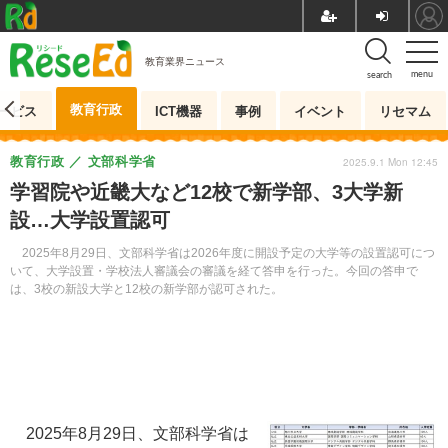
教育業界ニュース
menu
search
教育行政
ービス
ICT機器
事例
イベント
リセマム
教育行政
文部科学省
2025.9.1 Mon 12:45
学習院や近畿大など12校で新学部、3大学新
設…大学設置認可
2025年8月29日、文部科学省は2026年度に開設予定の大学等の設置認可につ
いて、大学設置・学校法人審議会の審議を経て答申を行った。今回の答申で
は、3校の新設大学と12校の新学部が認可された。
2025年8月29日、文部科学省は