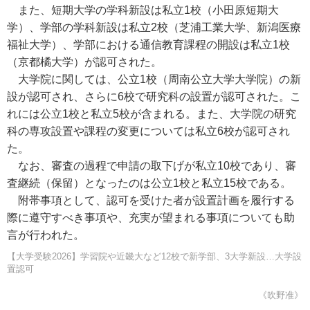
また、短期大学の学科新設は私立1校（小田原短期大
学）、学部の学科新設は私立2校（芝浦工業大学、新潟医療
福祉大学）、学部における通信教育課程の開設は私立1校
（京都橘大学）が認可された。
大学院に関しては、公立1校（周南公立大学大学院）の新
設が認可され、さらに6校で研究科の設置が認可された。こ
れには公立1校と私立5校が含まれる。また、大学院の研究
科の専攻設置や課程の変更については私立6校が認可され
た。
なお、審査の過程で申請の取下げが私立10校であり、審
査継続（保留）となったのは公立1校と私立15校である。
附帯事項として、認可を受けた者が設置計画を履行する
際に遵守すべき事項や、充実が望まれる事項についても助
言が行われた。
【大学受験2026】学習院や近畿大など12校で新学部、3大学新設…大学設
置認可
《吹野准》